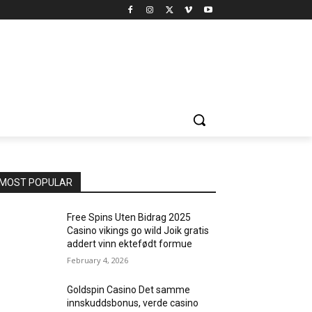
MOST POPULAR
Free Spins Uten Bidrag 2025
Casino vikings go wild Joik gratis
addert vinn ektefødt formue
February 4, 2026
Goldspin Casino Det samme
innskuddsbonus, verde casino