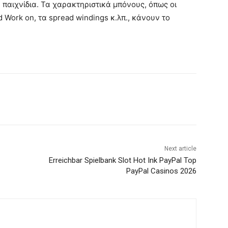
παιχνίδια. Τα χαρακτηριστικά μπόνους, όπως οι
 Work on, τα spread windings κ.λπ., κάνουν το
Next article
Erreichbar Spielbank Slot Hot Ink PayPal Top
PayPal Casinos 2026