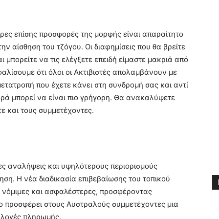
ερες επίσης προσφορές της μορφής είναι απαραίτητο
ην αίσθηση του τζόγου. Οι διαφημίσεις που θα βρείτε
ι μπορείτε να τις ελέγξετε επειδή είμαστε μακριά από
φαλίσουμε ότι όλοι οι Ακτιβιστές απολαμβάνουν με
 μετατροπή που έχετε κάνει στη συνδρομή σας και αντί
ορά μπορεί να είναι πιο γρήγορη. Θα ανακαλύψετε
ε και τους συμμετέχοντες.
ες αναλήψεις και υψηλότερους περιορισμούς
ση. Η νέα διαδικασία επιβεβαίωσης του τοπικού
αι νόμιμες και ασφαλέστερες, προσφέροντας
ino προσφέρει στους Αυστραλούς συμμετέχοντες μια
πιλογές πληρωμής.