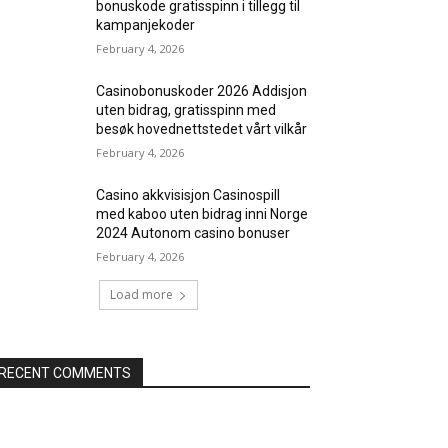
bonuskode gratisspinn i tillegg til
kampanjekoder
February 4, 2026
Casinobonuskoder 2026 Addisjon
uten bidrag, gratisspinn med
besøk hovednettstedet vårt vilkår
February 4, 2026
Casino akkvisisjon Casinospill
med kaboo uten bidrag inni Norge
2024 Autonom casino bonuser
February 4, 2026
Load more
RECENT COMMENTS