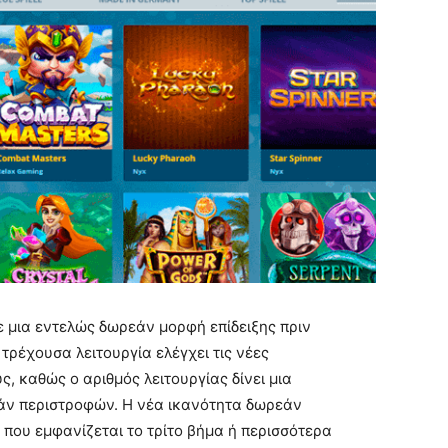
σε μια εντελώς δωρεάν μορφή επίδειξης πριν
τρέχουσα λειτουργία ελέγχει τις νέες
, καθώς ο αριθμός λειτουργίας δίνει μια
άν περιστροφών. Η νέα ικανότητα δωρεάν
που εμφανίζεται το τρίτο βήμα ή περισσότερα