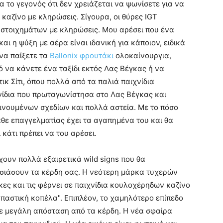
 το γεγονός ότι δεν χρειάζεται να ψωνίσετε για να
 καζίνο με κληρώσεις. Σίγουρα, οι θύρες IGT
 στοιχημάτων με κληρώσεις. Μου αρέσει που ένα
και η ψύξη με αέρα είναι ιδανική για κάποιον, ειδικά
 να παίξετε τα
Ballonix φρουτάκι
ολοκαίνουργια,
ό να κάνετε ένα ταξίδι εκτός Λας Βέγκας ή να
ικ Σίτι, όπου πολλά από τα παλιά παιχνίδια
νίδια που πρωταγωνίστησα στο Λας Βέγκας και
ινουμένων σχεδίων και πολλά αστεία. Με το πόσο
θε επαγγελματίας έχει τα αγαπημένα του και θα
 κάτι πρέπει να του αρέσει.
ουν πολλά εξαιρετικά wild signs που θα
σιάσουν τα κέρδη σας. Η νεότερη μάρκα τυχερών
κες και τις φέρνει σε παιχνίδια κουλοχέρηδων καζίνο
ρπαστική κοπέλα". Επιπλέον, το χαμηλότερο επίπεδο
 σε μεγάλη απόσταση από τα κέρδη. Η νέα σφαίρα