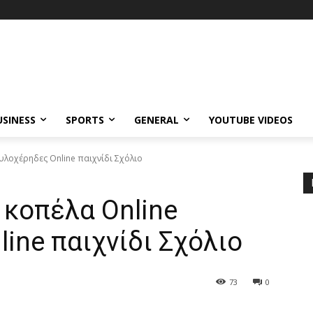
USINESS
SPORTS
GENERAL
YOUTUBE VIDEOS
ουλοχέρηδες Online παιχνίδι Σχόλιο
 κοπέλα Online
ine παιχνίδι Σχόλιο
73
0