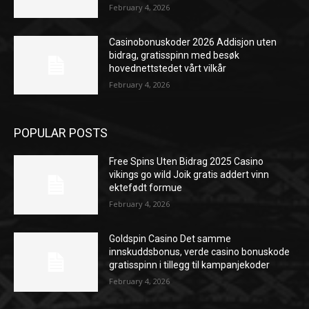
February 4, 2026
Casinobonuskoder 2026 Addisjon uten
bidrag, gratisspinn med besøk
hovednettstedet vårt vilkår
February 4, 2026
POPULAR POSTS
Free Spins Uten Bidrag 2025 Casino
vikings go wild Joik gratis addert vinn
ektefødt formue
February 4, 2026
Goldspin Casino Det samme
innskuddsbonus, verde casino bonuskode
gratisspinn i tillegg til kampanjekoder
February 4, 2026