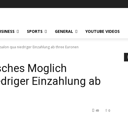
USINESS
SPORTS
GENERAL
YOUTUBE VIDEOS
salon qua niedriger Einzahlung ab three Euronen
sches Moglich
edriger Einzahlung ab
49
0