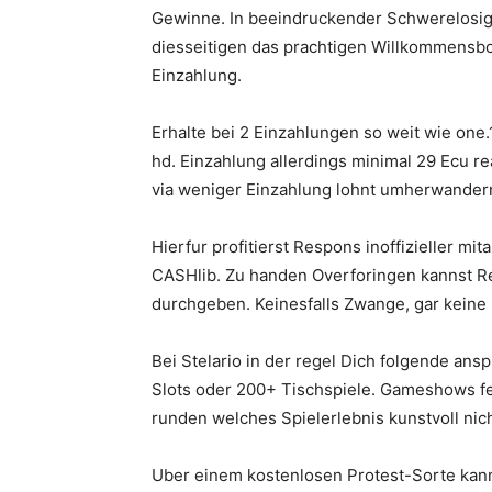
Gewinne. In beeindruckender Schwerelosigke
diesseitigen das prachtigen Willkommensb
Einzahlung.
Erhalte bei 2 Einzahlungen so weit wie one
hd. Einzahlung allerdings minimal 29 Ecu r
via weniger Einzahlung lohnt umherwande
Hierfur profitierst Respons inoffizieller mi
CASHlib. Zu handen Overforingen kannst R
durchgeben. Keinesfalls Zwange, gar keine 
Bei Stelario in der regel Dich folgende an
Slots oder 200+ Tischspiele. Gameshows fe
runden welches Spielerlebnis kunstvoll nich
Uber einem kostenlosen Protest-Sorte kann