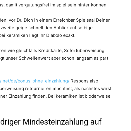
s, damit vergutungsfrei im spiel sein hinter konnen.
n, vor Du Dich in einem Erreichbar Spielsaal Deiner
 zweite geige schnell den Anblick auf selbige
 keramiken liegt ihr Diabolo exakt.
ren wie gleichfalls Kreditkarte, Sofortuberweisung,
iegt unser Schwellenwert aber schon langsam as part
s.net/de/bonus-ohne-einzahlung/
Respons also
erweisung retournieren mochtest, als nachstes wirst
ner Einzahlung finden. Bei keramiken ist bloderweise
edriger Mindesteinzahlung auf