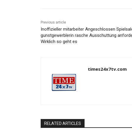
Previous article
Inoffizieller mitarbeiter Angeschlossen Spielsa
gunstgewerblerin rasche Ausschuttung anforde
Wirklich so geht es
times24x7tv.com
RELATED ARTICLES