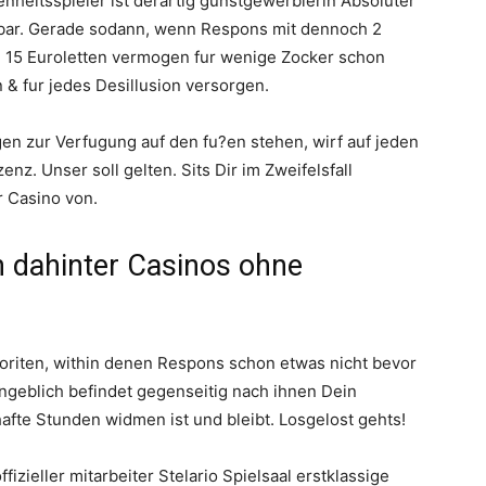
enheitsspieler ist derartig gunstgewerblerin Absoluter
ar. Gerade sodann, wenn Respons mit dennoch 2
ge 15 Euroletten vermogen fur wenige Zocker schon
 & fur jedes Desillusion versorgen.
en zur Verfugung auf den fu?en stehen, wirf auf jeden
enz. Unser soll gelten. Sits Dir im Zweifelsfall
 Casino von.
n dahinter Casinos ohne
avoriten, within denen Respons schon etwas nicht bevor
ngeblich befindet gegenseitig nach ihnen Dein
afte Stunden widmen ist und bleibt. Losgelost gehts!
fizieller mitarbeiter Stelario Spielsaal erstklassige