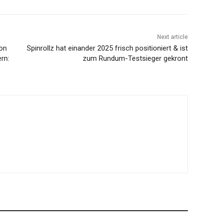
Next article
lon
Spinrollz hat einander 2025 frisch positioniert & ist
rn:
zum Rundum-Testsieger gekront