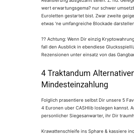
Realisierung ausgezahlt seien. Z. hd. Geleg
wert erwartungsgema? nur schwer umsetzb
Euroletten gestartet bist. Zwar zweite gei
etwas ‘ne umfangreiche Blockade darstellen
?? Achtung: Wenn Dir einzig Kryptowahrung
fall den Ausblick in ebendiese Glucksspielliz
Rezensionen unter einsatz von das Gangbar
4 Traktandum Alternative
Mindesteinzahlung
Folglich prasentiere selbst Dir unsere 5 F
4 Euronen uber CASHlib loslegen kannst. A
personlicher Siegesanwarter, ihr Dir traumh
Krawattenschleife ins Sphare & kassiere inof