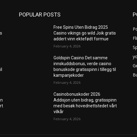
POPULAR POSTS
P
Free Spins Uten Bidrag 2025
Po
is
Casino vikings go wild Joik gratis
F
addert vinn ektefødt formue
February 4, 2026
Sp
y
Goldspin Casino Det samme
innskuddsbonus, verde casino
G
il
bonuskode gratisspinn i tillegg til
B
kampanjekoder
February 4, 2026
Casinobonuskoder 2026
nn
Addisjon uten bidrag, gratisspinn
rt
med besøk hovednettstedet vårt
vilkår
February 4, 2026