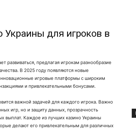
о Украины для игроков в
ет развиваться, предлагая игрокам разнообразие
ачества. В 2025 году появляются новые
 инновационные игровые платформы с широким
нзакциями и привлекательными бонусами.
овится важной задачей для каждого игрока. Важно
ных игр, но и защиту данных, прозрачность
х выплат. Каждое из лучших казино Украины
торые делают его привлекательным для различных