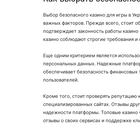
Выбор безопасного казино для игры в Ук
важных факторов. Прежде всего, стоит о
подтверждает законность работы казино
казино соблюдают строгие требования и 
Еще одним критерием является использо
персональных данных. Надежные платфо
обеспечивает безопасность финансовых
пользователей.
Кроме того, стоит проверять репутацию 
специализированных сайтах. Отзывы друг
надежности платформы. Топовые казино 
отзывы о своих сервисах и поддержке кл