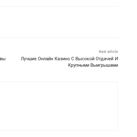
Next article
квы
Лучшие Онлайн Казино С Высокой Отдачей И
Крупными Выигрышами