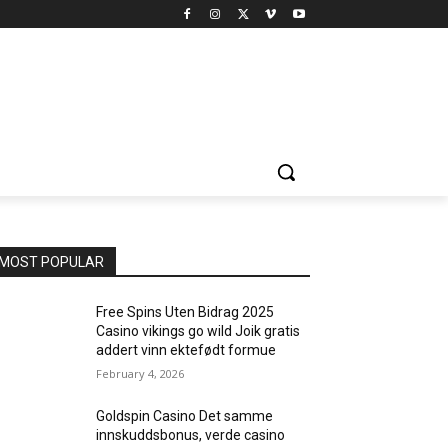
MOST POPULAR
Free Spins Uten Bidrag 2025
Casino vikings go wild Joik gratis
addert vinn ektefødt formue
February 4, 2026
Goldspin Casino Det samme
innskuddsbonus, verde casino