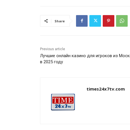
Share
Previous article
Лучшие онлайн казино для игроков из Мос
в 2025 году
times24x7tv.com