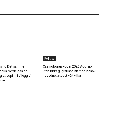
Politics
asino Det samme
Casinobonuskoder 2026 Addisjon
nus, verde casino
uten bidrag, gratisspinn med besøk
atisspinn i tillegg til
hovednettstedet vårt vilkår
der