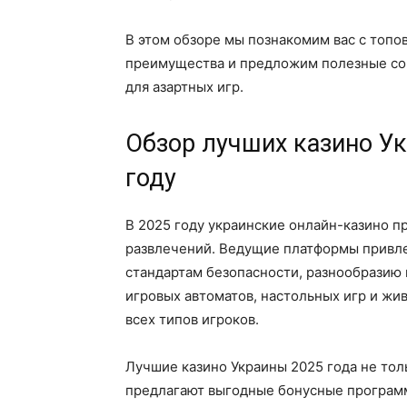
В этом обзоре мы познакомим вас с топо
преимущества и предложим полезные со
для азартных игр.
Обзор лучших казино Ук
году
В 2025 году украинские онлайн-казино 
развлечений. Ведущие платформы привле
стандартам безопасности, разнообразию 
игровых автоматов, настольных игр и жи
всех типов игроков.
Лучшие казино Украины 2025 года не тол
предлагают выгодные бонусные программ