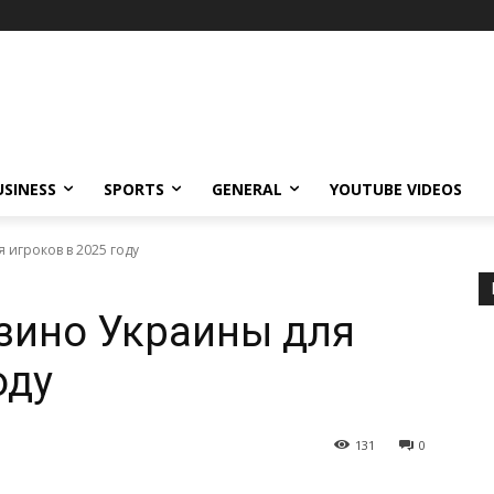
USINESS
SPORTS
GENERAL
YOUTUBE VIDEOS
 игроков в 2025 году
зино Украины для
оду
131
0