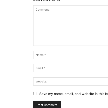
Comment:
Save my name, email, and website in this b