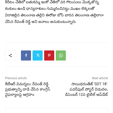
కిరీటం చేతిలో బతుకమ్మ ఇంకో చేతిలో వరి గొలుసులు మొక్కజొన్న
కంకులు ఉండి ధాన్యరాశులు గుమ్మరించినట్టు ముఖం లెక్కలతో
విరాజిల్లిన తెలంగాణ తల్లిని ఈరోజు బోసి బారిన తెలంగాణ తల్లిలాగా
చేసిన రేవంత్ రెడ్డి అని జనాలు అనుకుంటున్నారు
Previous article
Next article
కేటీఆర్ విమర్శలు: రేవంత్ రెడ్డి
సాయిధరంతేజ్ ‘SDT 18’:
ప్రభుత్వాన్ని దాడి చేసిన కాంగ్రెస్
పవర్‌ఫుల్ పోస్టర్ విడుదల,
వైఫల్యాలపై ఆగ్రహం
డిసెంబర్ 12న టైటిల్ అప్‌డేట్