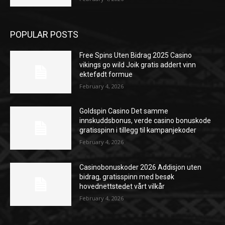
POPULAR POSTS
Free Spins Uten Bidrag 2025 Casino
vikings go wild Joik gratis addert vinn
ektefødt formue
February 4, 2026
Goldspin Casino Det samme
innskuddsbonus, verde casino bonuskode
gratisspinn i tillegg til kampanjekoder
February 4, 2026
Casinobonuskoder 2026 Addisjon uten
bidrag, gratisspinn med besøk
hovednettstedet vårt vilkår
February 4, 2026