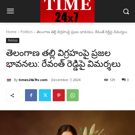
Home
Politics
తెలంగాణ తల్లి విగ్రహంపై ప్రజల భావనలు: రేవంత్ రెడ్డిపై విమర్శలు
Politics
తెలంగాణ తల్లి విగ్రహంపై ప్రజల
భావనలు: రేవంత్ రెడ్డిపై విమర్శలు
By
times24x7tv.com
December 7, 2024
129
0