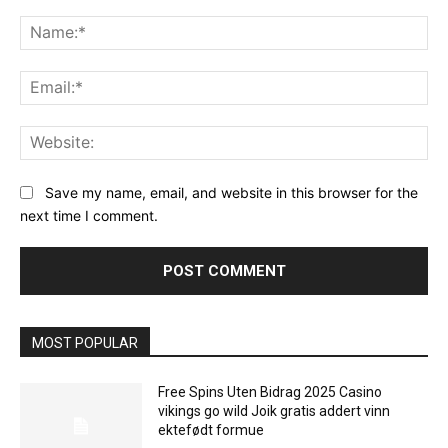
Comment:
Na
Ema
Web
Save my name, email, and website in this browser for the
next time I comment.
MOST POPULAR
Free Spins Uten Bidrag 2025 Casino
vikings go wild Joik gratis addert vinn
ektefødt formue