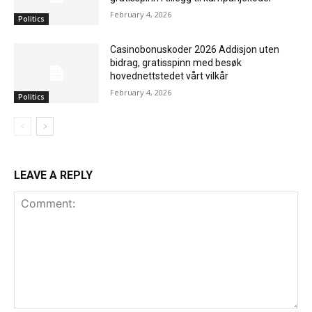
February 4, 2026
Politics
Casinobonuskoder 2026 Addisjon uten
bidrag, gratisspinn med besøk
hovednettstedet vårt vilkår
February 4, 2026
Politics
LEAVE A REPLY