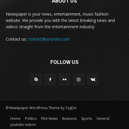
ABOUT US
Newspaper is your news, entertainment, music fashion
website. We provide you with the latest breaking news and
videos straight from the entertainment industry.
Contact us:
contact@yoursite.com
FOLLOW US
© Newspaper WordPress Theme by TagDiv
Home
Politics
Flim News
Business
Sports
General
youtube videos