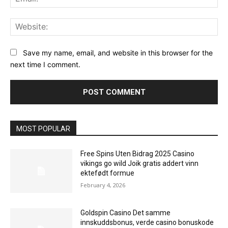
Web
Save my name, email, and website in this browser for the
next time I comment.
MOST POPULAR
Free Spins Uten Bidrag 2025 Casino
vikings go wild Joik gratis addert vinn
ektefødt formue
February 4, 2026
Goldspin Casino Det samme
innskuddsbonus, verde casino bonuskode