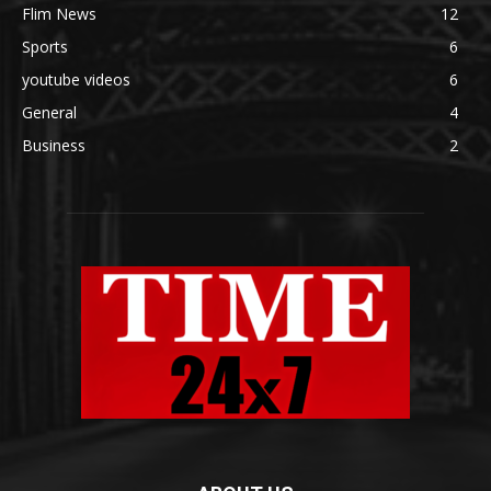
Flim News
12
Sports
6
youtube videos
6
General
4
Business
2