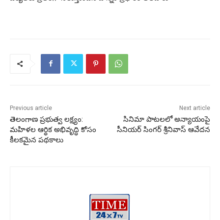
Previous article
Next article
తెలంగాణ ప్రభుత్వ లక్ష్యం:
సినిమా పాటలలో అన్యాయంపై
మహిళల ఆర్థిక అభివృద్ధి కోసం
సీనియర్ సింగర్ శ్రీనివాస్ ఆవేదన
కీలకమైన పథకాలు