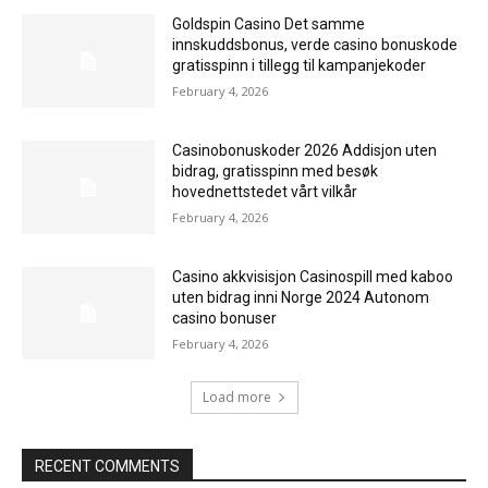
Goldspin Casino Det samme
innskuddsbonus, verde casino bonuskode
gratisspinn i tillegg til kampanjekoder
February 4, 2026
Casinobonuskoder 2026 Addisjon uten
bidrag, gratisspinn med besøk
hovednettstedet vårt vilkår
February 4, 2026
Casino akkvisisjon Casinospill med kaboo
uten bidrag inni Norge 2024 Autonom
casino bonuser
February 4, 2026
Load more
RECENT COMMENTS