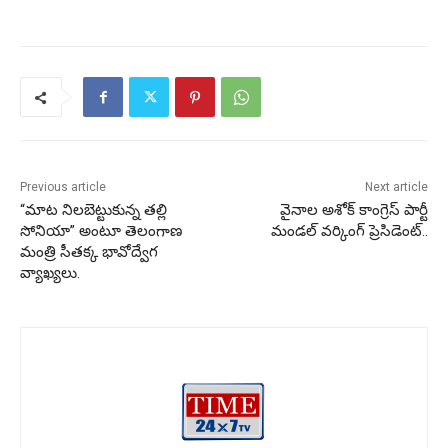
Previous article
Next article
“మాట నిలబెట్టుకున్న తల్లి
వైనాల అశోక్ కాంగ్రెస్ పార్టీ
సోనియా” అంటూ తెలంగాణ
మండల్ వర్కింగ్ ప్రెసిడెంట్..
మంత్రి సీతక్క భావోద్వేగ
వ్యాఖ్యలు.