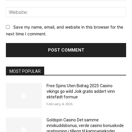
Web
Save my name, email, and website in this browser for the
next time I comment.
MOST POPULAR
Free Spins Uten Bidrag 2025 Casino
vikings go wild Joik gratis addert vinn
ektefødt formue
February 4, 2026
Goldspin Casino Det samme
innskuddsbonus, verde casino bonuskode
gratisspinn i tillegg til kampanjekoder