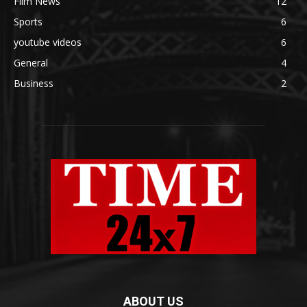
Flim News
12
Sports
6
youtube videos
6
General
4
Business
2
ABOUT US