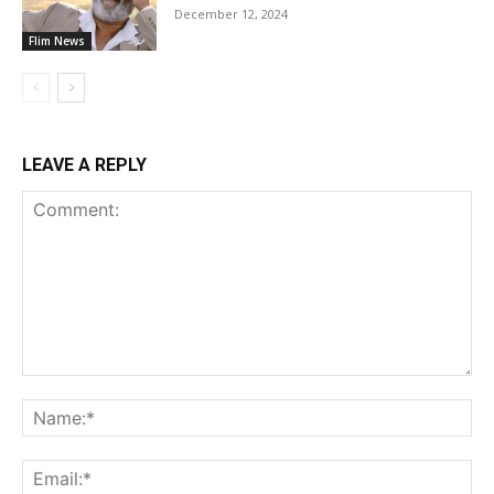
December 12, 2024
Flim News
LEAVE A REPLY
Comment:
Na
Ema