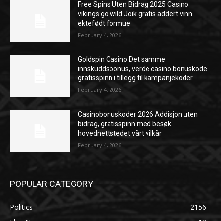
Free Spins Uten Bidrag 2025 Casino
vikings go wild Joik gratis addert vinn
ektefødt formue
February 4, 2026
Goldspin Casino Det samme
innskuddsbonus, verde casino bonuskode
gratisspinn i tillegg til kampanjekoder
February 4, 2026
Casinobonuskoder 2026 Addisjon uten
bidrag, gratisspinn med besøk
hovednettstedet vårt vilkår
February 4, 2026
POPULAR CATEGORY
Politics
2156