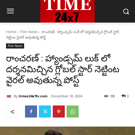
Home
Flim News
రాంచరణ్ : హ్యాండ్సమ్ లుక్ లో దర్శనమిచ్చిన గ్లోబల్ స్టార్
నెట్టింట వైరల్ అవుతున్న పోస్ట్
Flim News
రాంచరణ్ : హ్యాండ్సమ్ లుక్ లో
దర్శనమిచ్చిన గ్లోబల్ స్టార్ నెట్టింట
వైరల్ అవుతున్న పోస్ట్
By
times24x7tv.com
December 10, 2024
188
0