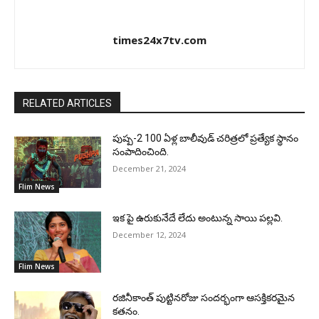
times24x7tv.com
RELATED ARTICLES
పుష్ప-2 100 ఏళ్ల బాలీవుడ్ చరిత్రలో ప్రత్యేక స్థానం
సంపాదించింది.
December 21, 2024
Flim News
ఇక పై ఉరుకునేదే లేదు అంటున్న సాయి పల్లవి.
December 12, 2024
Flim News
రజినీకాంత్ పుట్టినరోజు సందర్భంగా ఆసక్తికరమైన
కతనం.