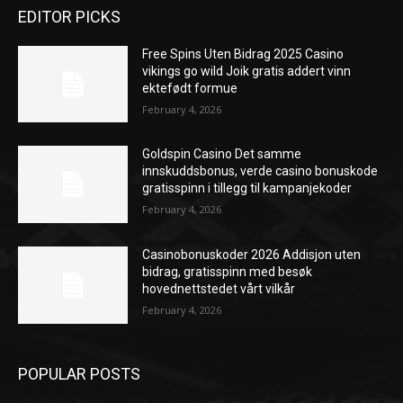
EDITOR PICKS
Free Spins Uten Bidrag 2025 Casino
vikings go wild Joik gratis addert vinn
ektefødt formue
February 4, 2026
Goldspin Casino Det samme
innskuddsbonus, verde casino bonuskode
gratisspinn i tillegg til kampanjekoder
February 4, 2026
Casinobonuskoder 2026 Addisjon uten
bidrag, gratisspinn med besøk
hovednettstedet vårt vilkår
February 4, 2026
POPULAR POSTS