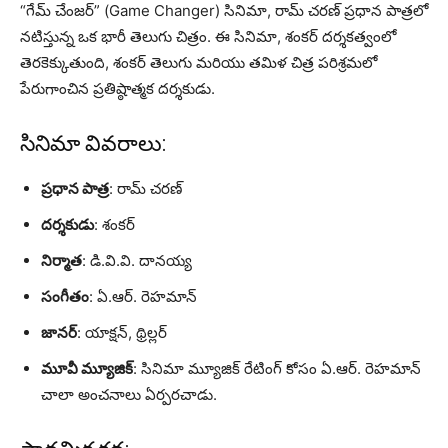
“గేమ్ చేంజర్” (Game Changer) సినిమా, రామ్ చరణ్ ప్రధాన పాత్రలో
నటిస్తున్న ఒక భారీ తెలుగు చిత్రం. ఈ సినిమా, శంకర్ దర్శకత్వంలో
తెరకెక్కుతుంది, శంకర్ తెలుగు మరియు తమిళ చిత్ర పరిశ్రమలో
పేరుగాంచిన ప్రతిష్ఠాత్మక దర్శకుడు.
సినిమా వివరాలు:
ప్రధాన పాత్ర
: రామ్ చరణ్
దర్శకుడు
: శంకర్
నిర్మాత
: డి.వి.వి. దానయ్య
సంగీతం
: ఏ.ఆర్. రెహమాన్
జానర్
: యాక్షన్, థ్రిల్లర్
మూవీ మ్యూజిక్
: సినిమా మ్యూజిక్ రేటింగ్ కోసం ఏ.ఆర్. రెహమాన్
చాలా అంచనాలు ఏర్పరచాడు.