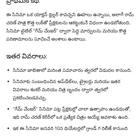
ప్రాథమిక కథ:
ఈ సినిమా ఒక యాక్షన్ థ్రిల్లర్ కావచ్చని ఊహలు ఉన్నాయి, అలాగే రామ్
చరణ్ పాత్ర కొత్త లుక్‌తో ప్రేక్షకులను ఆకట్టుకునే విధంగా ఉండబోతుంది.
సినిమా టైటిల్ “గేమ్ చేంజర్” ద్వారా పెద్ద మార్పులను మరియు కొత్త
పరిణామాలను సూచించే అంశాలు ఉంటాయి.
ఇతర వివరాలు:
సినిమా జాబితాలో మరింత సమాచారం త్వరలో విడుదల కానుంది.
సినిమాకు సంబంధించిన అప్‌డేట్‌లు, ట్రైలర్లు మరియు ఇతర
వివరాలు శంకర్ మరియు చిత్ర బృందం ద్వారా త్వరలో
ప్రకటించబడవచ్చు.
“గేమ్ చేంజర్” సినిమా పట్ల ప్రేక్షకుల్లో చాలా ఉత్సాహం ఉండడంతో,
ఇది రామ్ చరణ్ కెరీర్‌లో ఒక ప్రత్యేక చిత్రం అయ్యే అవకాశం ఉంది.
ఇక ఈ సినిమా జనవరి 10న థియేటర్లలో గ్రాండ్ గ రిలీజ్ కానుంది