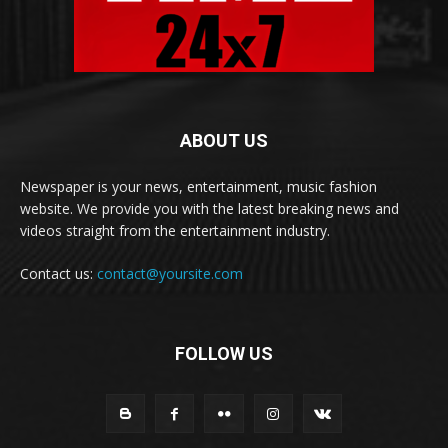
ABOUT US
Newspaper is your news, entertainment, music fashion
website. We provide you with the latest breaking news and
videos straight from the entertainment industry.
Contact us:
contact@yoursite.com
FOLLOW US