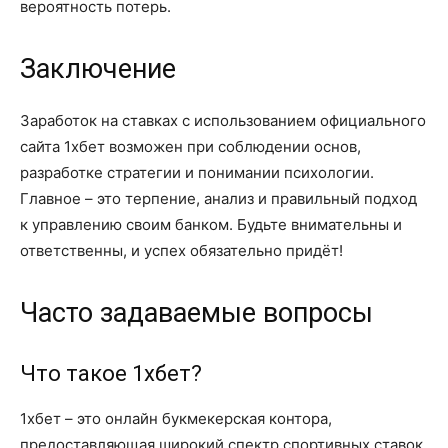
вероятность потерь.
Заключение
Заработок на ставках с использованием официального
сайта 1хбет возможен при соблюдении основ,
разработке стратегии и понимании психологии.
Главное – это терпение, анализ и правильный подход
к управлению своим банком. Будьте внимательны и
ответственны, и успех обязательно придёт!
Часто задаваемые вопросы
Что такое 1хбет?
1хбет – это онлайн букмекерская контора,
предоставляющая широкий спектр спортивных ставок.