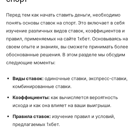
Перед тем как начать ставить деньги, необходимо
понять основы ставок на спорт. Это включает в себя
изучение различных видов ставок, коэффициентов и
правил, применяемых на сайте 1хбет. Основываясь на
своем опыте и знаниях, вы сможете принимать более
обоснованные решения. В этом разделе мы обсудим
следующие моменты:
Виды ставок:
одиночные ставки, экспресс-ставки,
комбинированные ставки.
Коэффициенты:
как вычисляется вероятность
исхода и как она влияет на ваши выигрыши.
Правила ставок:
изучение правил и условий,
предлагаемых 1хбет.