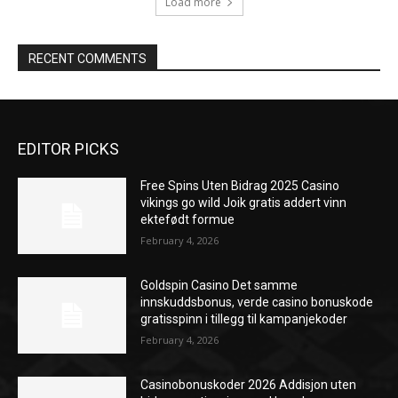
Load more
RECENT COMMENTS
EDITOR PICKS
Free Spins Uten Bidrag 2025 Casino
vikings go wild Joik gratis addert vinn
ektefødt formue
February 4, 2026
Goldspin Casino Det samme
innskuddsbonus, verde casino bonuskode
gratisspinn i tillegg til kampanjekoder
February 4, 2026
Casinobonuskoder 2026 Addisjon uten