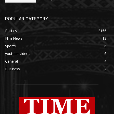
POPULAR CATEGORY
Politics
2156
Flim News
12
Sports
6
youtube videos
6
General
4
Business
2