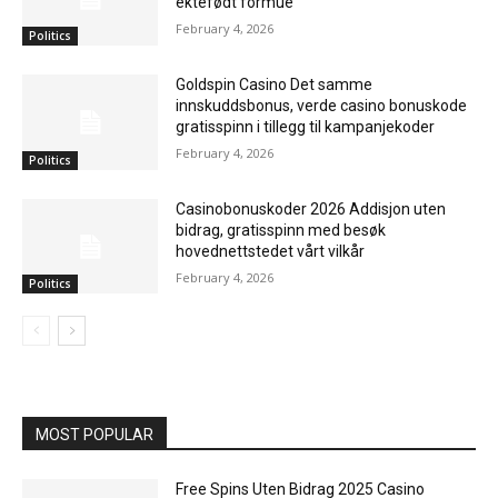
ektefødt formue
February 4, 2026
Politics
Goldspin Casino Det samme
innskuddsbonus, verde casino bonuskode
gratisspinn i tillegg til kampanjekoder
February 4, 2026
Politics
Casinobonuskoder 2026 Addisjon uten
bidrag, gratisspinn med besøk
hovednettstedet vårt vilkår
February 4, 2026
Politics
MOST POPULAR
Free Spins Uten Bidrag 2025 Casino