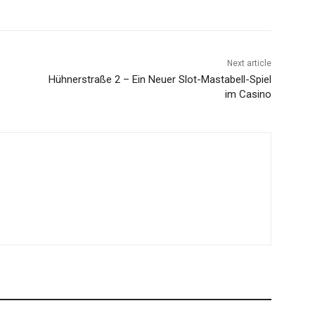
Next article
Hühnerstraße 2 – Ein Neuer Slot-Mastabell-Spiel
im Casino