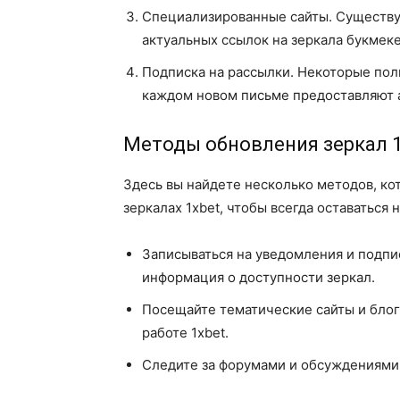
Специализированные сайты. Существу
актуальных ссылок на зеркала букмек
Подписка на рассылки. Некоторые поль
каждом новом письме предоставляют 
Методы обновления зеркал 1
Здесь вы найдете несколько методов, к
зеркалах 1xbet, чтобы всегда оставаться н
Записываться на уведомления и подпис
информация о доступности зеркал.
Посещайте тематические сайты и бло
работе 1xbet.
Следите за форумами и обсуждениями,