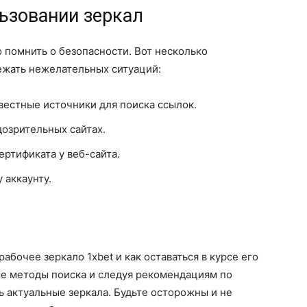
ьзовании зеркал
 помнить о безопасности. Вот несколько
ежать нежелательных ситуаций:
вестные источники для поиска ссылок.
дозрительных сайтах.
ртификата у веб-сайта.
 аккаунту.
рабочее зеркало 1xbet и как оставаться в курсе его
ые методы поиска и следуя рекомендациям по
ь актуальные зеркала. Будьте осторожны и не