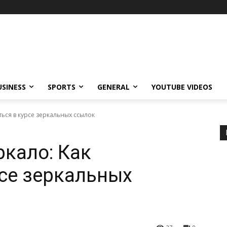
USINESS
SPORTS
GENERAL
YOUTUBE VIDEOS
ться в курсе зеркальных ссылок
ркало: Как
рсе зеркальных