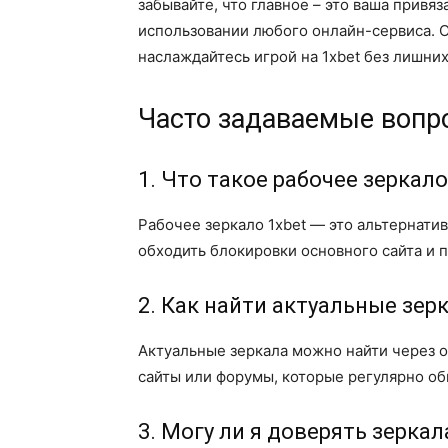
забывайте, что главное – это ваша привя
использовании любого онлайн-сервиса. О
наслаждайтесь игрой на 1xbet без лишни
Часто задаваемые вопр
1. Что такое рабочее зеркало
Рабочее зеркало 1xbet — это альтернати
обходить блокировки основного сайта и п
2. Как найти актуальные зерк
Актуальные зеркала можно найти через
сайты или форумы, которые регулярно о
3. Могу ли я доверять зеркал