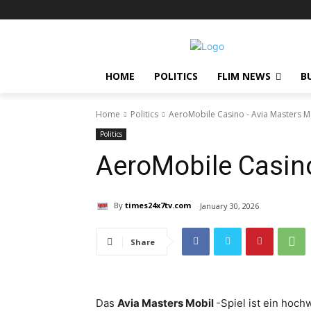
HOME
POLITICS
FLIM NEWS
B
Home
Politics
AeroMobile Casino - Avia Masters M
Politics
AeroMobile Casin
By
times24x7tv.com
January 30, 2026
Share
Das
Avia Masters Mobil
-Spiel ist ein hoc