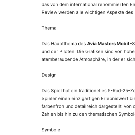
das von dem international renommierten En
Review werden alle wichtigen Aspekte des Sp
Thema
Das Hauptthema des
Avia Masters Mobil
-S
und der Piloten. Die Grafiken sind von hoher
atemberaubende Atmosphäre, in der er sich 
Design
Das Spiel hat ein traditionelles 5-Rad-25-Z
Spieler einen einzigartigen Erlebniswert bi
farbenfroh und detailreich dargestellt, v
Zahlen bis hin zu den thematischen Symbol
Symbole