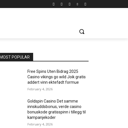
MOST POPULAR
Free Spins Uten Bidrag 2025
Casino vikings go wild Joik gratis
addert vinn ektefødt formue
February 4, 2026
Goldspin Casino Det samme
innskuddsbonus, verde casino
bonuskode gratisspinn i tillegg til
kampanjekoder
February 4, 2026