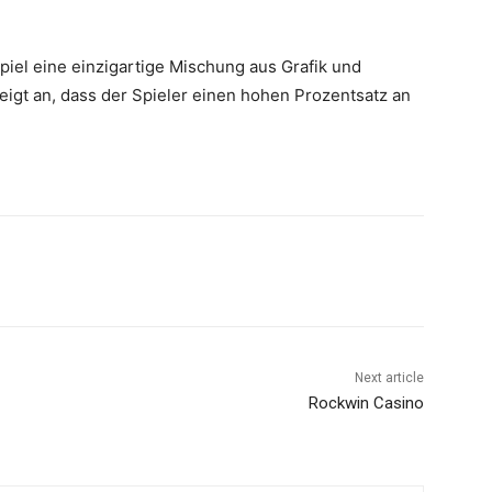
piel eine einzigartige Mischung aus Grafik und
igt an, dass der Spieler einen hohen Prozentsatz an
Next article
Rockwin Casino