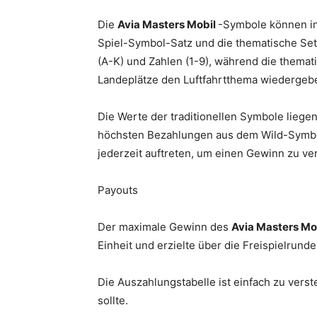
Die
Avia Masters Mobil
-Symbole können in 
Spiel-Symbol-Satz und die thematische Set.
(A-K) und Zahlen (1-9), während die thema
Landeplätze den Luftfahrtthema wiedergeb
Die Werte der traditionellen Symbole liege
höchsten Bezahlungen aus dem Wild-Symbol
jederzeit auftreten, um einen Gewinn zu ve
Payouts
Der maximale Gewinn des
Avia Masters Mo
Einheit und erzielte über die Freispielrun
Die Auszahlungstabelle ist einfach zu verste
sollte.