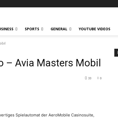
USINESS
SPORTS
GENERAL
YOUTUBE VIDEOS
obil
o – Avia Masters Mobil
33
0
hwertiges Spielautomat der AeroMobile Casinosuite,