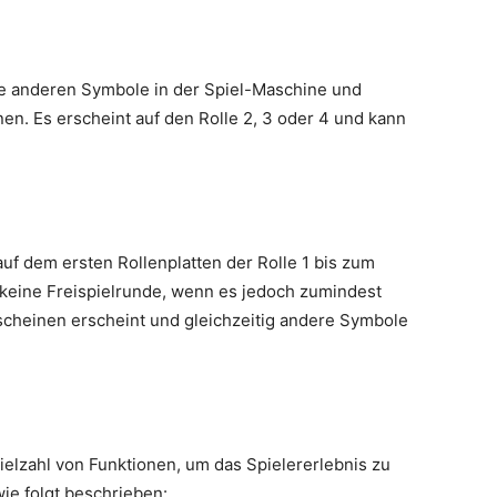
lle anderen Symbole in der Spiel-Maschine und
en. Es erscheint auf den Rolle 2, 3 oder 4 und kann
uf dem ersten Rollenplatten der Rolle 1 bis zum
rt keine Freispielrunde, wenn es jedoch zumindest
scheinen erscheint und gleichzeitig andere Symbole
Vielzahl von Funktionen, um das Spielererlebnis zu
ie folgt beschrieben: