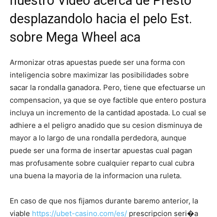
nuestro Video acerca de Presto
desplazandolo hacia el pelo Est.
sobre Mega Wheel aca
Armonizar otras apuestas puede ser una forma con
inteligencia sobre maximizar las posibilidades sobre
sacar la rondalla ganadora. Pero, tiene que efectuarse un
compensacion, ya que se oye factible que entero postura
incluya un incremento de la cantidad apostada. Lo cual se
adhiere a el peligro anadido que su cesion disminuya de
mayor a lo largo de una rondalla perdedora, aunque
puede ser una forma de insertar apuestas cual pagan
mas profusamente sobre cualquier reparto cual cubra
una buena la mayoria de la informacion una ruleta.
En caso de que nos fijamos durante baremo anterior, la
viable
https://ubet-casino.com/es/
prescripcion seri�a