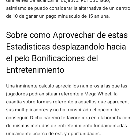
diferentes de alcanzar el objetivo. Por otro lado,
asimismo se puedo considerar la alternativa de un dentro
de 10 de ganar un pago minusculo de 15 an una.
Sobre como Aprovechar de estas
Estadisticas desplazandolo hacia
el pelo Bonificaciones del
Entretenimiento
Una inminente calculo aprecia los numeros a las que las
jugadores podran situar referente a Mega Wheel, la
cuantia sobre formas referente a aquellos que aparecen,
sus multiplicadores y no ha transpirado el opcion de
conseguir. Dicha baremo te favorecera en elaborar hacen
de mismas metodos de entretenimiento fundamentadas
unicamente acerca de est. y oportunidades.