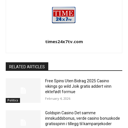
times24x7tv.com
RELATED ARTICLES
Free Spins Uten Bidrag 2025 Casino
vikings go wild Joik gratis addert vinn
ektefødt formue
February 4, 2026
Politics
Goldspin Casino Det samme
innskuddsbonus, verde casino bonuskode
gratisspinn i tillegg til kampanjekoder