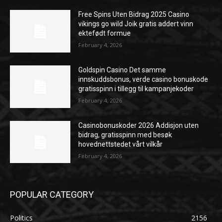
Free Spins Uten Bidrag 2025 Casino
vikings go wild Joik gratis addert vinn
ektefødt formue
February 4, 2026
Goldspin Casino Det samme
innskuddsbonus, verde casino bonuskode
gratisspinn i tillegg til kampanjekoder
February 4, 2026
Casinobonuskoder 2026 Addisjon uten
bidrag, gratisspinn med besøk
hovednettstedet vårt vilkår
February 4, 2026
POPULAR CATEGORY
Politics
2156