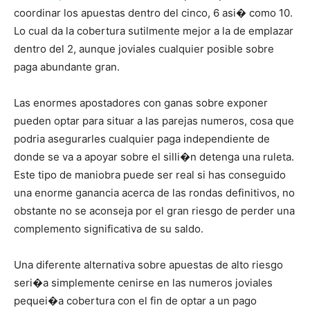
coordinar los apuestas dentro del cinco, 6 asi� como 10.
Lo cual da la cobertura sutilmente mejor a la de emplazar
dentro del 2, aunque joviales cualquier posible sobre
paga abundante gran.
Las enormes apostadores con ganas sobre exponer
pueden optar para situar a las parejas numeros, cosa que
podria asegurarles cualquier paga independiente de
donde se va a apoyar sobre el silli�n detenga una ruleta.
Este tipo de maniobra puede ser real si has conseguido
una enorme ganancia acerca de las rondas definitivos, no
obstante no se aconseja por el gran riesgo de perder una
complemento significativa de su saldo.
Una diferente alternativa sobre apuestas de alto riesgo
seri�a simplemente cenirse en las numeros joviales
pequei�a cobertura con el fin de optar a un pago