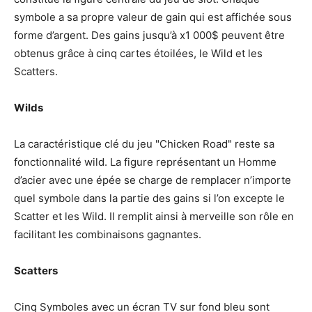
symbole a sa propre valeur de gain qui est affichée sous
forme d’argent. Des gains jusqu’à x1 000$ peuvent être
obtenus grâce à cinq cartes étoilées, le Wild et les
Scatters.
Wilds
La caractéristique clé du jeu "Chicken Road" reste sa
fonctionnalité wild. La figure représentant un Homme
d’acier avec une épée se charge de remplacer n’importe
quel symbole dans la partie des gains si l’on excepte le
Scatter et les Wild. Il remplit ainsi à merveille son rôle en
facilitant les combinaisons gagnantes.
Scatters
Cinq Symboles avec un écran TV sur fond bleu sont