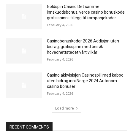
Goldspin Casino Det samme
innskuddsbonus, verde casino bonuskode
gratisspinn i tillegg til kampanjekoder
February 4, 2026
Casinobonuskoder 2026 Addisjon uten
bidrag, gratisspinn med besøk
hovednettstedet vårt vilkår
February 4, 2026
Casino akkvisisjon Casinospill med kaboo
uten bidrag inni Norge 2024 Autonom
casino bonuser
February 4, 2026
Load more
RECENT COMMENTS