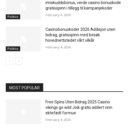
innskuddsbonus, verde casino bonuskode
gratisspinn i tillegg til kampanjekoder
February 4, 2026
Politics
Casinobonuskoder 2026 Addisjon uten
bidrag, gratisspinn med besøk
hovednettstedet vårt vilkår
February 4, 2026
Politics
MOST POPULAR
Free Spins Uten Bidrag 2025 Casino
vikings go wild Joik gratis addert vinn
ektefødt formue
February 4, 2026