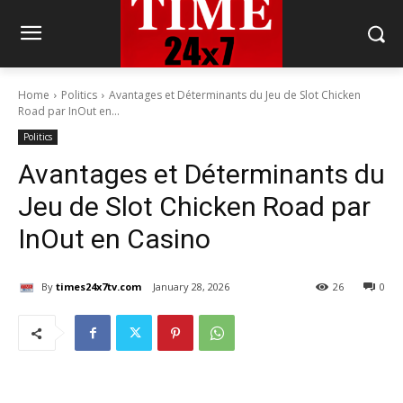
Home
Politics
Avantages et Déterminants du Jeu de Slot Chicken
Road par InOut en...
Politics
Avantages et Déterminants du
Jeu de Slot Chicken Road par
InOut en Casino
By
times24x7tv.com
January 28, 2026
26
0