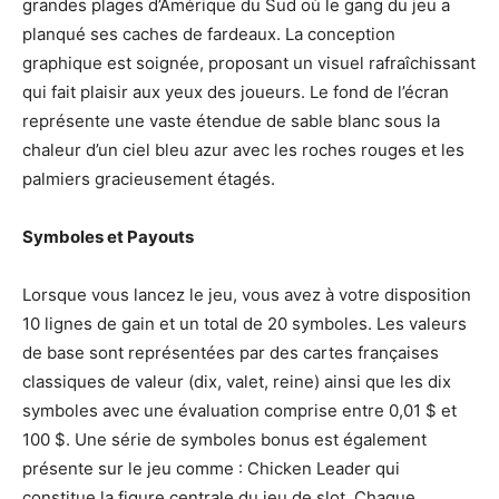
grandes plages d’Amérique du Sud où le gang du jeu a
planqué ses caches de fardeaux. La conception
graphique est soignée, proposant un visuel rafraîchissant
qui fait plaisir aux yeux des joueurs. Le fond de l’écran
représente une vaste étendue de sable blanc sous la
chaleur d’un ciel bleu azur avec les roches rouges et les
palmiers gracieusement étagés.
Symboles et Payouts
Lorsque vous lancez le jeu, vous avez à votre disposition
10 lignes de gain et un total de 20 symboles. Les valeurs
de base sont représentées par des cartes françaises
classiques de valeur (dix, valet, reine) ainsi que les dix
symboles avec une évaluation comprise entre 0,01 $ et
100 $. Une série de symboles bonus est également
présente sur le jeu comme : Chicken Leader qui
constitue la figure centrale du jeu de slot. Chaque