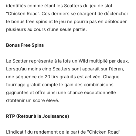
identifiés comme étant les Scatters du jeu de slot
"Chicken Road". Ces derniers se chargent de déclencher
le bonus free spins et le jeu ne pourra pas en débloquer
plusieurs au cours d’une seule partie.
Bonus Free Spins
Le Scatter représente à la fois un Wild multiplié par deux.
Lorsqu’au moins cinq Scatters sont apparaît sur l’écran,
une séquence de 20 tirs gratuits est activée. Chaque
tournage gratuit compte le gain des combinaisons
gagnantes et offre ainsi une chance exceptionnelle
d’obtenir un score élevé.
RTP (Retour à la Jouissance)
L'indicatif du rendement de la part de "Chicken Road"