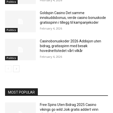
February 4, 2026
Politics
Goldspin Casino Det samme
innskuddsbonus, verde casino bonuskode
gratisspinn i tillegg til kampanjekoder
February 4, 2026
Politics
Casinobonuskoder 2026 Addisjon uten
bidrag, gratisspinn med besøk
hovednettstedet vårt vilkår
February 4, 2026
Politics
MOST POPULAR
Free Spins Uten Bidrag 2025 Casino
vikings go wild Joik gratis addert vinn