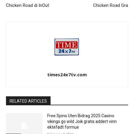
Chicken Road di InOut
Chicken Road Gra
times24x7tv.com
RELATED ARTICLES
Free Spins Uten Bidrag 2025 Casino
vikings go wild Joik gratis addert vinn
ektefødt formue