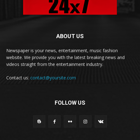
ABOUT US
Newspaper is your news, entertainment, music fashion
website. We provide you with the latest breaking news and
videos straight from the entertainment industry.
Contact us:
contact@yoursite.com
FOLLOW US