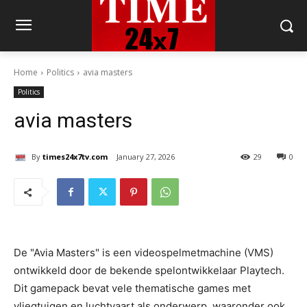
Home
Politics
avia masters
Politics
avia masters
By
times24x7tv.com
January 27, 2026
29
0
De "Avia Masters" is een videospelmetmachine (VMS)
ontwikkeld door de bekende spelontwikkelaar Playtech.
Dit gamepack bevat vele thematische games met
vliegtuigen en luchtvaart als onderwerp, waaronder ook