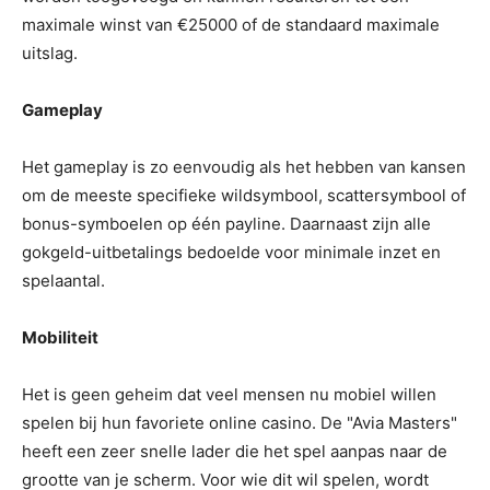
maximale winst van €25000 of de standaard maximale
uitslag.
Gameplay
Het gameplay is zo eenvoudig als het hebben van kansen
om de meeste specifieke wildsymbool, scattersymbool of
bonus-symboelen op één payline. Daarnaast zijn alle
gokgeld-uitbetalings bedoelde voor minimale inzet en
spelaantal.
Mobiliteit
Het is geen geheim dat veel mensen nu mobiel willen
spelen bij hun favoriete online casino. De "Avia Masters"
heeft een zeer snelle lader die het spel aanpas naar de
grootte van je scherm. Voor wie dit wil spelen, wordt