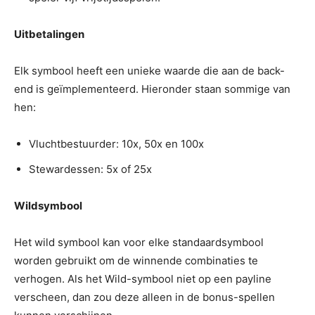
Uitbetalingen
Elk symbool heeft een unieke waarde die aan de back-
end is geïmplementeerd. Hieronder staan sommige van
hen:
Vluchtbestuurder: 10x, 50x en 100x
Stewardessen: 5x of 25x
Wildsymbool
Het wild symbool kan voor elke standaardsymbool
worden gebruikt om de winnende combinaties te
verhogen. Als het Wild-symbool niet op een payline
verscheen, dan zou deze alleen in de bonus-spellen