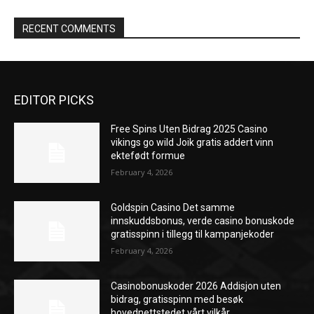
RECENT COMMENTS
EDITOR PICKS
Free Spins Uten Bidrag 2025 Casino
vikings go wild Joik gratis addert vinn
ektefødt formue
February 4, 2026
Goldspin Casino Det samme
innskuddsbonus, verde casino bonuskode
gratisspinn i tillegg til kampanjekoder
February 4, 2026
Casinobonuskoder 2026 Addisjon uten
bidrag, gratisspinn med besøk
hovednettstedet vårt vilkår