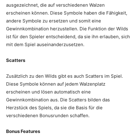
ausgezeichnet, die auf verschiedenen Walzen
erscheinen können. Diese Symbole haben die Fähigkeit,
andere Symbole zu ersetzen und somit eine
Gewinnkombination herzustellen. Die Funktion der Wilds
ist für den Spieler entscheidend, da sie ihn erlauben, sich
mit dem Spiel auseinanderzusetzen.
Scatters
Zusätzlich zu den Wilds gibt es auch Scatters im Spiel.
Diese Symbole können auf jedem Walzenplatz
erscheinen und lösen automatisch eine
Gewinnkombination aus. Die Scatters bilden das
Herzstück des Spiels, da sie die Basis für die
verschiedenen Bonusrunden schaffen.
Bonus Features