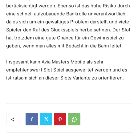
berücksichtigt werden. Ebenso ist das hohe Risiko durch
eine schnell aufzubauende Bankrolle unverantwortlich,
da es sich um ein gewaltiges Problem darstellt und viele
Spieler den Ruf des Glücksspiels herbeisehnen. Der Slot
hat trotzdem eine gute Chance für ein Gewinnspiel zu
geben, wenn man alles mit Bedacht in die Bahn leitet.
Insgesamt kann Avia Masters Mobile als sehr
empfehlenswert Slot Spiel ausgewertet werden und es
ist ratsam sich an dieser Slots Variante zu orientieren.