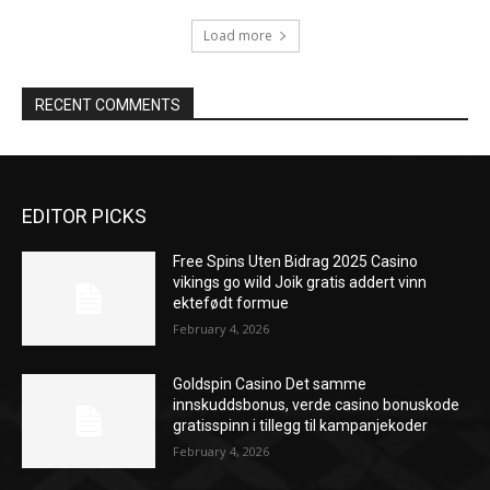
Load more
RECENT COMMENTS
EDITOR PICKS
Free Spins Uten Bidrag 2025 Casino
vikings go wild Joik gratis addert vinn
ektefødt formue
February 4, 2026
Goldspin Casino Det samme
innskuddsbonus, verde casino bonuskode
gratisspinn i tillegg til kampanjekoder
February 4, 2026