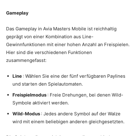
Gameplay
Das Gameplay in Avia Masters Mobile ist reichhaltig
geprägt von einer Kombination aus Line-
Gewinnfunktionen mit einer hohen Anzahl an Freispielen.
Hier sind die verschiedenen Funktionen
zusammengefasst:
Line
: Wählen Sie eine der fünf verfügbaren Paylines
und starten den Spielautomaten.
Freispielmodus
: Freie Drehungen, bei denen Wild-
Symbole aktiviert werden.
Wild-Modus
: Jedes andere Symbol auf der Walze
wird mit einem beliebigen anderen gleichgesetzten.