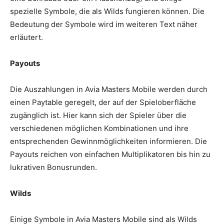
spezielle Symbole, die als Wilds fungieren können. Die
Bedeutung der Symbole wird im weiteren Text näher
erläutert.
Payouts
Die Auszahlungen in Avia Masters Mobile werden durch
einen Paytable geregelt, der auf der Spieloberfläche
zugänglich ist. Hier kann sich der Spieler über die
verschiedenen möglichen Kombinationen und ihre
entsprechenden Gewinnmöglichkeiten informieren. Die
Payouts reichen von einfachen Multiplikatoren bis hin zu
lukrativen Bonusrunden.
Wilds
Einige Symbole in Avia Masters Mobile sind als Wilds