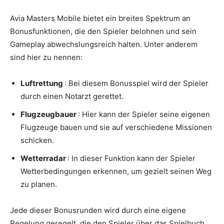
Avia Masters Mobile bietet ein breites Spektrum an
Bonusfunktionen, die den Spieler belohnen und sein
Gameplay abwechslungsreich halten. Unter anderem
sind hier zu nennen:
Luftrettung
: Bei diesem Bonusspiel wird der Spieler
durch einen Notarzt gerettet.
Flugzeugbauer
: Hier kann der Spieler seine eigenen
Flugzeuge bauen und sie auf verschiedene Missionen
schicken.
Wetterradar
: In dieser Funktion kann der Spieler
Wetterbedingungen erkennen, um gezielt seinen Weg
zu planen.
Jede dieser Bonusrunden wird durch eine eigene
Regelung geregelt, die den Spieler über das Spielbuch