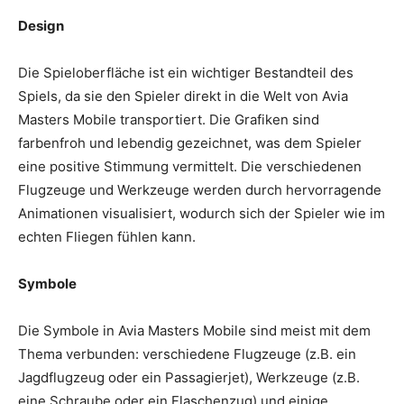
Design
Die Spieloberfläche ist ein wichtiger Bestandteil des
Spiels, da sie den Spieler direkt in die Welt von Avia
Masters Mobile transportiert. Die Grafiken sind
farbenfroh und lebendig gezeichnet, was dem Spieler
eine positive Stimmung vermittelt. Die verschiedenen
Flugzeuge und Werkzeuge werden durch hervorragende
Animationen visualisiert, wodurch sich der Spieler wie im
echten Fliegen fühlen kann.
Symbole
Die Symbole in Avia Masters Mobile sind meist mit dem
Thema verbunden: verschiedene Flugzeuge (z.B. ein
Jagdflugzeug oder ein Passagierjet), Werkzeuge (z.B.
eine Schraube oder ein Flaschenzug) und einige