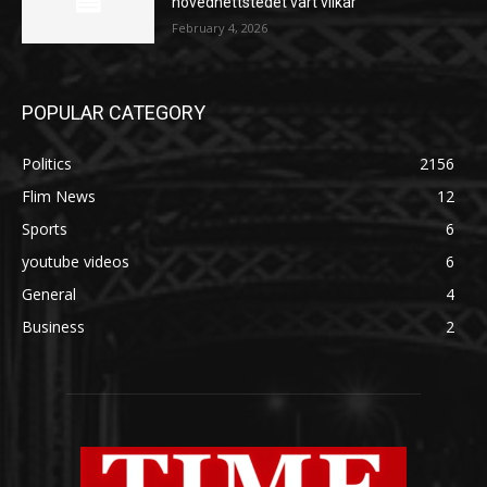
hovednettstedet vårt vilkår
February 4, 2026
POPULAR CATEGORY
Politics
2156
Flim News
12
Sports
6
youtube videos
6
General
4
Business
2