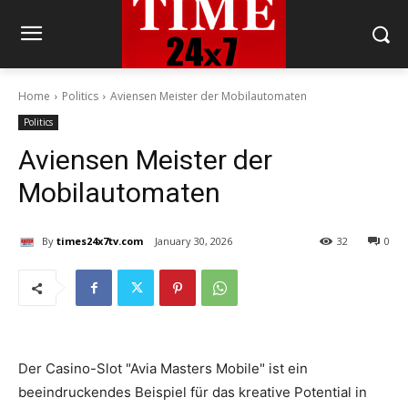
Home
Politics
Aviensen Meister der Mobilautomaten
Politics
Aviensen Meister der
Mobilautomaten
By
times24x7tv.com
January 30, 2026
32
0
Der Casino-Slot "Avia Masters Mobile" ist ein
beeindruckendes Beispiel für das kreative Potential in