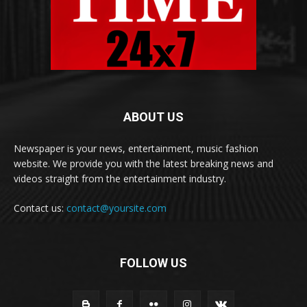
ABOUT US
Newspaper is your news, entertainment, music fashion
website. We provide you with the latest breaking news and
videos straight from the entertainment industry.
Contact us:
contact@yoursite.com
FOLLOW US