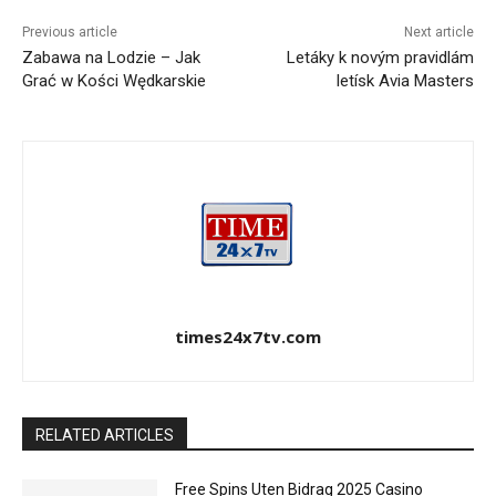
Previous article
Next article
Zabawa na Lodzie – Jak
Letáky k novým pravidlám
Grać w Kości Wędkarskie
letísk Avia Masters
times24x7tv.com
RELATED ARTICLES
Free Spins Uten Bidrag 2025 Casino