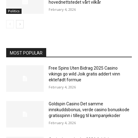
hovednettstedet vårt vilkår
February 4, 2026
Politics
MOST POPULAR
Free Spins Uten Bidrag 2025 Casino
vikings go wild Joik gratis addert vinn
ektefødt formue
February 4, 2026
Goldspin Casino Det samme
innskuddsbonus, verde casino bonuskode
gratisspinn i tillegg til kampanjekoder
February 4, 2026