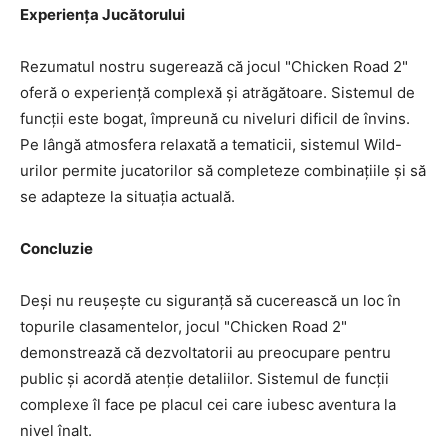
Experiența Jucătorului
Rezumatul nostru sugerează că jocul "Chicken Road 2"
oferă o experiență complexă și atrăgătoare. Sistemul de
funcții este bogat, împreună cu niveluri dificil de învins.
Pe lângă atmosfera relaxată a tematicii, sistemul Wild-
urilor permite jucatorilor să completeze combinațiile și să
se adapteze la situația actuală.
Concluzie
Deși nu reușește cu siguranță să cucerească un loc în
topurile clasamentelor, jocul "Chicken Road 2"
demonstrează că dezvoltatorii au preocupare pentru
public și acordă atenție detaliilor. Sistemul de funcții
complexe îl face pe placul cei care iubesc aventura la
nivel înalt.