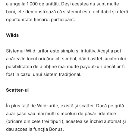
ajunge la 1.000 de unități. Deși acestea nu sunt multe
bani, ele demonstrează că sistemul este echitabil și oferă
oportunitate fiecărui participant.
Wilds
Sistemul Wild-urilor este simplu și intuitiv. Aceștia pot
apărea în locul oricărui alt simbol, dând astfel jucatorului
posibilitatea de a obține mai multe payout-uri decât ar fi
fost în cazul unui sistem tradițional.
Scatter-ul
În plus față de Wild-urile, există și scatter. Dacă pe grilă
apar șase sau mai mulți simboluri de păsări identice
(oricare din cele trei tipuri), acestea se închid automat și
dau acces la funcția Bonus.