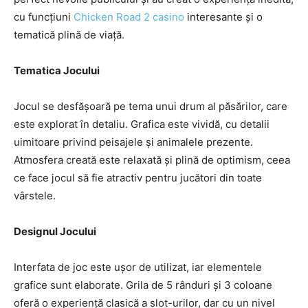
cu funcțiuni
Chicken Road 2 casino
interesante și o
tematică plină de viață.
Tematica Jocului
Jocul se desfășoară pe tema unui drum al păsărilor, care
este explorat în detaliu. Grafica este vividă, cu detalii
uimitoare privind peisajele și animalele prezente.
Atmosfera creată este relaxată și plină de optimism, ceea
ce face jocul să fie atractiv pentru jucători din toate
vârstele.
Designul Jocului
Interfata de joc este ușor de utilizat, iar elementele
grafice sunt elaborate. Grila de 5 rânduri și 3 coloane
oferă o experiență clasică a slot-urilor, dar cu un nivel