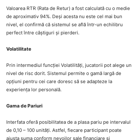
Valoarea RTR (Rata de Retur) a fost calculată cu o medie
de aproximativ 94%. Deși acesta nu este cel mai bun
nivel, el confirmă că sistemul se află într-un echilibru
perfect între câștiguri și pierderi.
Volatilitate
Prin intermediul funcției Volatilități, jucatorii pot alege un
nivel de risc dorit. Sistemul permite o gamă largă de
opțiuni pentru cei care doresc să se adapteze la
experiența lor personală.
Gama de Pariuri
Interfata oferă posibilitatea de a plasa pariu pe intervalul
de 0,10 – 100 unități. Astfel, fiecare participant poate
ajusta suma conform nevoilor sale financiare și