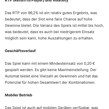
RTP (Return to Player) und Volatility
Das RTP von 96,2% ist ein relativ gutes Ergebnis, was
bedeutet, dass der Slot eine faire Chance auf hohe
Gewinne bietet. Die Varianz des Spiels ist mittel bis hoch,
was bedeutet, dass es auch bei niedrigerem Einsatz
möglich sein kann, hohe Auszahlungen zu erhalten.
Geschäftsverlauf
Das Spiel kann mit einem Mindesteinsatz von 0,20 €
gespielt werden. Es gibt keine Maximeinstellung. Der
Automat bietet eine Vielzahl an Gewinnen und hat das
Potenzial für hohen Gesamtwert der Kombinationen.
Mobiler Betrieb
Das Spiel ist auch auf mobilen Geräten verfügbar, was