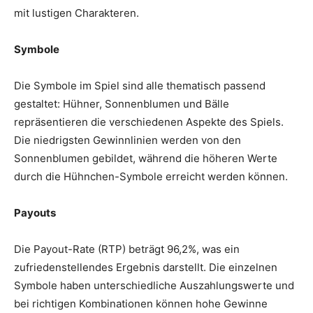
mit lustigen Charakteren.
Symbole
Die Symbole im Spiel sind alle thematisch passend
gestaltet: Hühner, Sonnenblumen und Bälle
repräsentieren die verschiedenen Aspekte des Spiels.
Die niedrigsten Gewinnlinien werden von den
Sonnenblumen gebildet, während die höheren Werte
durch die Hühnchen-Symbole erreicht werden können.
Payouts
Die Payout-Rate (RTP) beträgt 96,2%, was ein
zufriedenstellendes Ergebnis darstellt. Die einzelnen
Symbole haben unterschiedliche Auszahlungswerte und
bei richtigen Kombinationen können hohe Gewinne