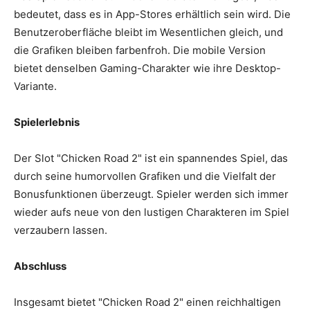
bedeutet, dass es in App-Stores erhältlich sein wird. Die
Benutzeroberfläche bleibt im Wesentlichen gleich, und
die Grafiken bleiben farbenfroh. Die mobile Version
bietet denselben Gaming-Charakter wie ihre Desktop-
Variante.
Spielerlebnis
Der Slot "Chicken Road 2" ist ein spannendes Spiel, das
durch seine humorvollen Grafiken und die Vielfalt der
Bonusfunktionen überzeugt. Spieler werden sich immer
wieder aufs neue von den lustigen Charakteren im Spiel
verzaubern lassen.
Abschluss
Insgesamt bietet "Chicken Road 2" einen reichhaltigen