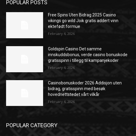
POPULAR POSTS
Free Spins Uten Bidrag 2025 Casino
vikings go wild Joik gratis addert vinn
ektefødt formue
February 4, 2026
Goldspin Casino Det samme
innskuddsbonus, verde casino bonuskode
gratisspinn i tillegg til kampanjekoder
February 4, 2026
Casinobonuskoder 2026 Addisjon uten
bidrag, gratisspinn med besøk
hovednettstedet vårt vilkår
February 4, 2026
POPULAR CATEGORY