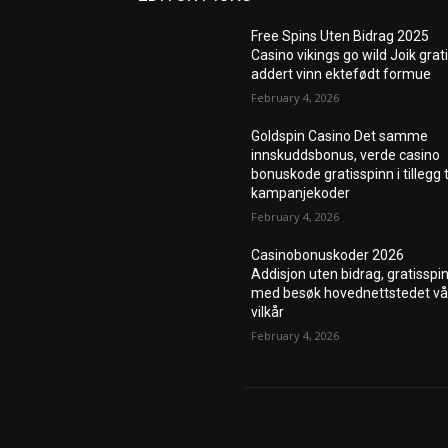
Free Spins Uten Bidrag 2025
Casino vikings go wild Joik grat
addert vinn ektefødt formue
February 4, 2026
Goldspin Casino Det samme
innskuddsbonus, verde casino
bonuskode gratisspinn i tillegg t
kampanjekoder
February 4, 2026
Casinobonuskoder 2026
Addisjon uten bidrag, gratisspi
med besøk hovednettstedet vå
vilkår
February 4, 2026