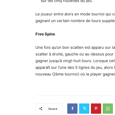
sur les cinq roulettes du jeu.
Le joueur entre alors en mode tournoi qui c
gagnant un certain nombre de tours supplé
Free Spins
Une fois qu’un bon scatten est apparu sur la g
scatter à droite, gauche ou au-dessus pour qu
gagner jusqu’à vingt-huit tours. Lorsque cet
apparaît sur l’une des 5 lignes du jeu, alors
nouveau (2ème tournoi) où le player gagnera
Share