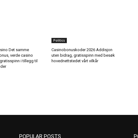
Politics
asino Det samme
Casinobonuskoder 2026 Addisjon
nus, verde casino
uten bidrag, gratisspinn med besøk
atisspinn i tillegg til
hovednettstedet vårt vilkår
der
POPULAR POSTS
P