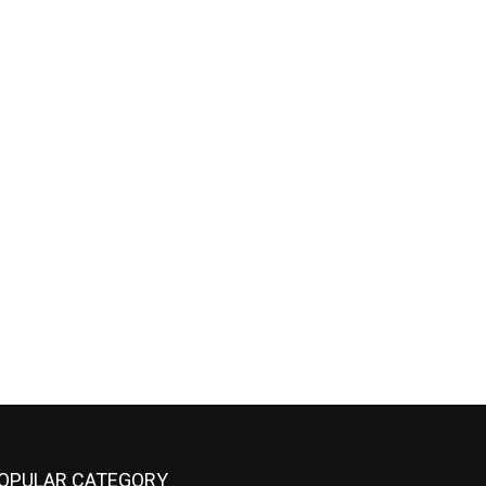
OPULAR CATEGORY