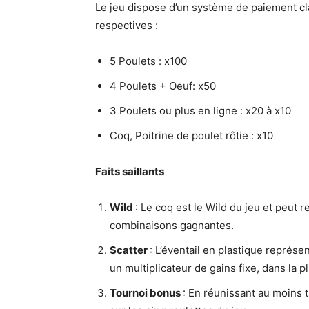
Le jeu dispose d’un système de paiement c
respectives :
5 Poulets : x100
4 Poulets + Oeuf: x50
3 Poulets ou plus en ligne : x20 à x10
Coq, Poitrine de poulet rôtie : x10
Faits saillants
Wild
: Le coq est le Wild du jeu et peut
combinaisons gagnantes.
Scatter
: L’éventail en plastique représe
un multiplicateur de gains fixe, dans la p
Tournoi bonus
: En réunissant au moins t