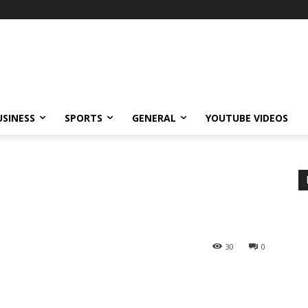
USINESS
SPORTS
GENERAL
YOUTUBE VIDEOS
30
0