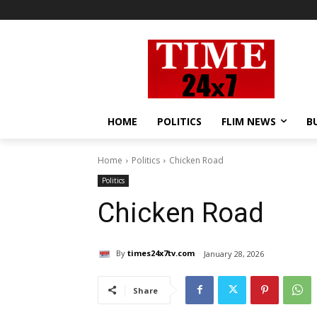
HOME
POLITICS
FLIM NEWS
B
Home
Politics
Chicken Road
Politics
Chicken Road
By
times24x7tv.com
January 28, 2026
Share