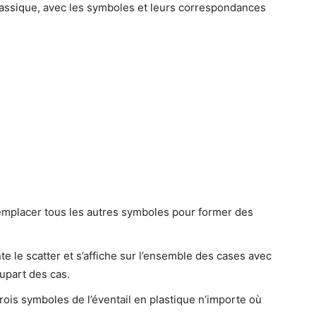
lassique, avec les symboles et leurs correspondances
 remplacer tous les autres symboles pour former des
nte le scatter et s’affiche sur l’ensemble des cases avec
lupart des cas.
rois symboles de l’éventail en plastique n’importe où