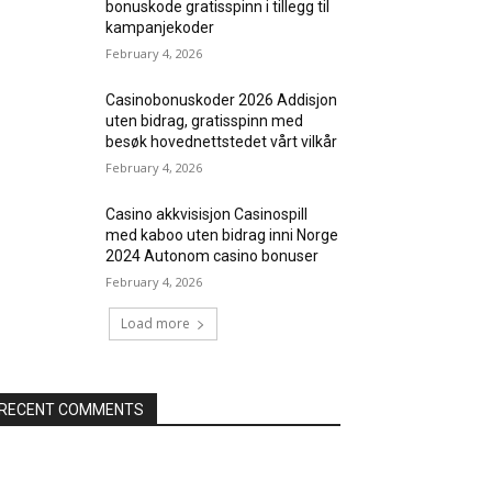
bonuskode gratisspinn i tillegg til
kampanjekoder
February 4, 2026
Casinobonuskoder 2026 Addisjon
uten bidrag, gratisspinn med
besøk hovednettstedet vårt vilkår
February 4, 2026
Casino akkvisisjon Casinospill
med kaboo uten bidrag inni Norge
2024 Autonom casino bonuser
February 4, 2026
Load more
RECENT COMMENTS