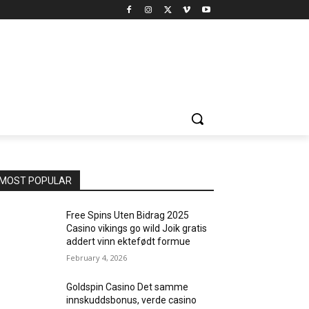
MOST POPULAR
Free Spins Uten Bidrag 2025
Casino vikings go wild Joik gratis
addert vinn ektefødt formue
February 4, 2026
Goldspin Casino Det samme
innskuddsbonus, verde casino