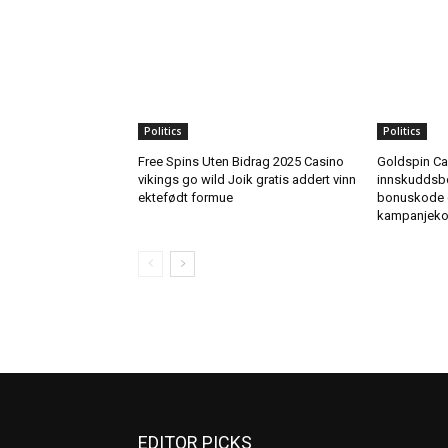
Politics
Politics
Free Spins Uten Bidrag 2025 Casino
Goldspin C
vikings go wild Joik gratis addert vinn
innskuddsbo
ektefødt formue
bonuskode gr
kampanjeko
EDITOR PICKS