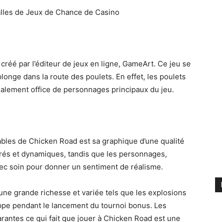
alles de Jeux de Chance de Casino
réé par l’éditeur de jeux en ligne, GameArt. Ce jeu se
onge dans la route des poulets. En effet, les poulets
alement office de personnages principaux du jeu.
bles de Chicken Road est sa graphique d’une qualité
orés et dynamiques, tandis que les personnages,
ec soin pour donner un sentiment de réalisme.
’une grande richesse et variée tels que les explosions
appe pendant le lancement du tournoi bonus. Les
arantes ce qui fait que jouer à Chicken Road est une