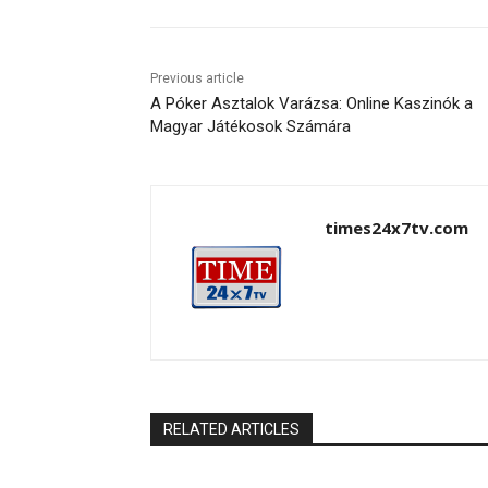
Previous article
A Póker Asztalok Varázsa: Online Kaszinók a
Magyar Játékosok Számára
times24x7tv.com
RELATED ARTICLES