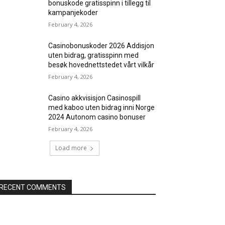
bonuskode gratisspinn i tillegg til
kampanjekoder
February 4, 2026
Casinobonuskoder 2026 Addisjon
uten bidrag, gratisspinn med
besøk hovednettstedet vårt vilkår
February 4, 2026
Casino akkvisisjon Casinospill
med kaboo uten bidrag inni Norge
2024 Autonom casino bonuser
February 4, 2026
Load more
RECENT COMMENTS