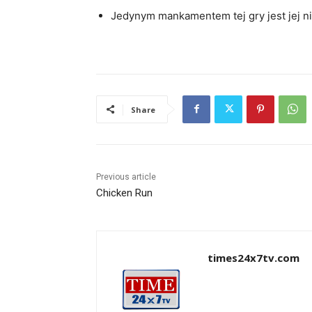
Jedynym mankamentem tej gry jest jej 
Share
Previous article
Chicken Run
times24x7tv.com