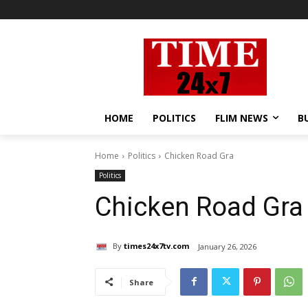
HOME
POLITICS
FLIM NEWS
B
Home
Politics
Chicken Road Gra
Politics
Chicken Road Gra
By
times24x7tv.com
January 26, 2026
Share