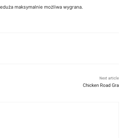
nieduża maksymalnie możliwa wygrana.
Next article
Chicken Road Gra