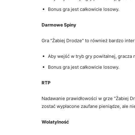
Bonus gra jest całkowicie losowy.
Darmowe Spiny
Gra "Żabiej Drodze" to również bardzo int
Aby wejść w tryb gry powitalnej, gracza
Bonus gra jest całkowicie losowy.
RTP
Nadawanie prawidłowości w grze "Żabiej Dr
zostać wypłacone zaufane pieniądze, ale n
Wolatylność