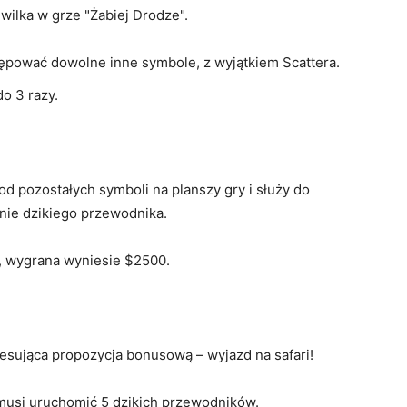
wilka w grze "Żabiej Drodze".
stępować dowolne inne symbole, z wyjątkiem Scattera.
o 3 razy.
od pozostałych symboli na planszy gry i służy do
nie dzikiego przewodnika.
w, wygrana wyniesie $2500.
resująca propozycja bonusową – wyjazd na safari!
 musi uruchomić 5 dzikich przewodników.