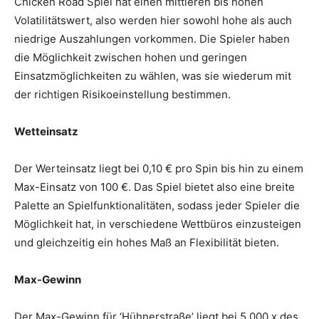
Chicken Road Spiel hat einen mittleren bis hohen
Volatilitätswert, also werden hier sowohl hohe als auch
niedrige Auszahlungen vorkommen. Die Spieler haben
die Möglichkeit zwischen hohen und geringen
Einsatzmöglichkeiten zu wählen, was sie wiederum mit
der richtigen Risikoeinstellung bestimmen.
Wetteinsatz
Der Werteinsatz liegt bei 0,10 € pro Spin bis hin zu einem
Max-Einsatz von 100 €. Das Spiel bietet also eine breite
Palette an Spielfunktionalitäten, sodass jeder Spieler die
Möglichkeit hat, in verschiedene Wettbüros einzusteigen
und gleichzeitig ein hohes Maß an Flexibilität bieten.
Max-Gewinn
Der Max-Gewinn für ‘Hühnerstraße’ liegt bei 5.000 x des