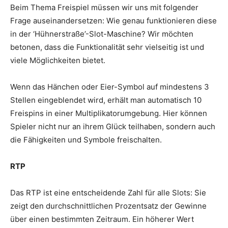
Beim Thema Freispiel müssen wir uns mit folgender
Frage auseinandersetzen: Wie genau funktionieren diese
in der ‘Hühnerstraße’-Slot-Maschine? Wir möchten
betonen, dass die Funktionalität sehr vielseitig ist und
viele Möglichkeiten bietet.
Wenn das Hänchen oder Eier-Symbol auf mindestens 3
Stellen eingeblendet wird, erhält man automatisch 10
Freispins in einer Multiplikatorumgebung. Hier können
Spieler nicht nur an ihrem Glück teilhaben, sondern auch
die Fähigkeiten und Symbole freischalten.
RTP
Das RTP ist eine entscheidende Zahl für alle Slots: Sie
zeigt den durchschnittlichen Prozentsatz der Gewinne
über einen bestimmten Zeitraum. Ein höherer Wert