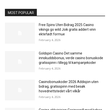
MOST POPULAR
Free Spins Uten Bidrag 2025 Casino
vikings go wild Joik gratis addert vinn
ektefødt formue
February 4, 2026
Goldspin Casino Det samme
innskuddsbonus, verde casino bonuskode
gratisspinn i tillegg til kampanjekoder
February 4, 2026
Casinobonuskoder 2026 Addisjon uten
bidrag, gratisspinn med besøk
hovednettstedet vårt vilkår
February 4, 2026