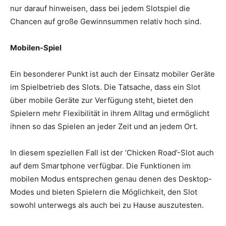
nur darauf hinweisen, dass bei jedem Slotspiel die
Chancen auf große Gewinnsummen relativ hoch sind.
Mobilen-Spiel
Ein besonderer Punkt ist auch der Einsatz mobiler Geräte
im Spielbetrieb des Slots. Die Tatsache, dass ein Slot
über mobile Geräte zur Verfügung steht, bietet den
Spielern mehr Flexibilität in ihrem Alltag und ermöglicht
ihnen so das Spielen an jeder Zeit und an jedem Ort.
In diesem speziellen Fall ist der ‘Chicken Road’-Slot auch
auf dem Smartphone verfügbar. Die Funktionen im
mobilen Modus entsprechen genau denen des Desktop-
Modes und bieten Spielern die Möglichkeit, den Slot
sowohl unterwegs als auch bei zu Hause auszutesten.