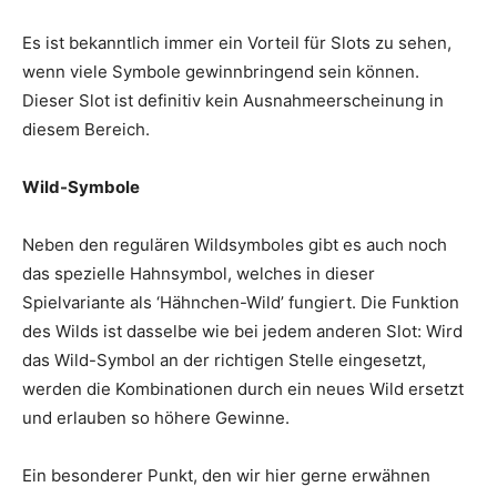
Es ist bekanntlich immer ein Vorteil für Slots zu sehen,
wenn viele Symbole gewinnbringend sein können.
Dieser Slot ist definitiv kein Ausnahmeerscheinung in
diesem Bereich.
Wild-Symbole
Neben den regulären Wildsymboles gibt es auch noch
das spezielle Hahnsymbol, welches in dieser
Spielvariante als ‘Hähnchen-Wild’ fungiert. Die Funktion
des Wilds ist dasselbe wie bei jedem anderen Slot: Wird
das Wild-Symbol an der richtigen Stelle eingesetzt,
werden die Kombinationen durch ein neues Wild ersetzt
und erlauben so höhere Gewinne.
Ein besonderer Punkt, den wir hier gerne erwähnen