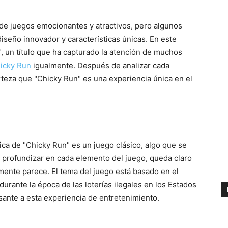
 de juegos emocionantes y atractivos, pero algunos
diseño innovador y características únicas. En este
", un título que ha capturado la atención de muchos
icky Run
igualmente. Después de analizar cada
teza que "Chicky Run" es una experiencia única en el
ica de "Chicky Run" es un juego clásico, algo que se
l profundizar en cada elemento del juego, queda claro
mente parece. El tema del juego está basado en el
urante la época de las loterías ilegales en los Estados
sante a esta experiencia de entretenimiento.