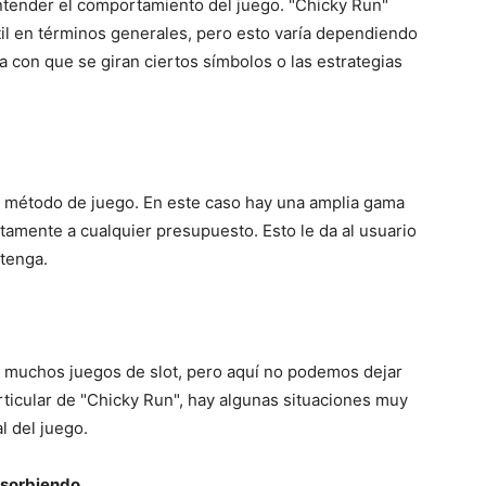
entender el comportamiento del juego. "Chicky Run"
l en términos generales, pero esto varía dependiendo
a con que se giran ciertos símbolos o las estrategias
 y método de juego. En este caso hay una amplia gama
tamente a cualquier presupuesto. Esto le da al usuario
 tenga.
 muchos juegos de slot, pero aquí no podemos dejar
rticular de "Chicky Run", hay algunas situaciones muy
l del juego.
bsorbiendo