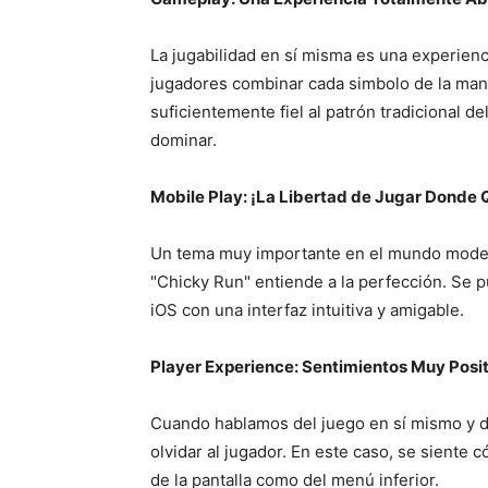
La jugabilidad en sí misma es una experienc
jugadores combinar cada simbolo de la mane
suficientemente fiel al patrón tradicional de
dominar.
Mobile Play: ¡La Libertad de Jugar Donde 
Un tema muy importante en el mundo modern
"Chicky Run" entiende a la perfección. Se 
iOS con una interfaz intuitiva y amigable.
Player Experience: Sentimientos Muy Posi
Cuando hablamos del juego en sí mismo y de
olvidar al jugador. En este caso, se siente c
de la pantalla como del menú inferior.