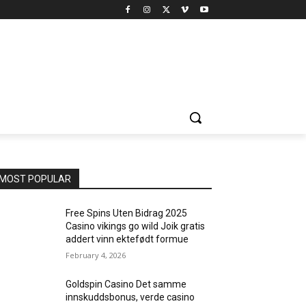
MOST POPULAR
Free Spins Uten Bidrag 2025
Casino vikings go wild Joik gratis
addert vinn ektefødt formue
February 4, 2026
Goldspin Casino Det samme
innskuddsbonus, verde casino