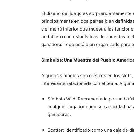
El diseño del juego es sorprendentemente s
principalmente en dos partes bien definidas
y el menú inferior que muestra las funcione
un tablero con estadísticas de apuestas real
ganadora. Todo está bien organizado para ev
Simbolos: Una Muestra del Pueblo America
Algunos símbolos son clásicos en los slots
interesante relacionada con el tema. Alguna
Símbolo Wild: Representado por un búfa
cualquier jugador dado su capacidad pa
ganadoras.
Scatter: Identificado como una caja de di