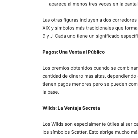
aparece al menos tres veces en la pantal
Las otras figuras incluyen a dos corredores
XIX y símbolos más tradicionales que forma
9 y J. Cada uno tiene un significado especí
Pagos: Una Venta al Público
Los premios obtenidos cuando se combinan
cantidad de dinero más altas, dependiendo d
tienen pagos menores pero se pueden comb
la base.
Wilds: La Ventaja Secreta
Los Wilds son especialmente útiles al ser 
los símbolos Scatter. Esto abrige mucho más