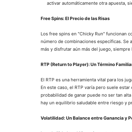
activar automáticamente otra apuesta, s
Free Spins: El Precio de las Risas
Los free spins en "Chicky Run" funcionan 
número de combinaciones específicas. Se a
más y disfrutar aún más del juego, siempre 
RTP (Return to Player): Un Término Familia
El RTP es una herramienta vital para los ju
En este caso, el RTP varía pero suele estar
probabilidad de ganar puede no ser tan al
hay un equilibrio saludable entre riesgo y p
Volatilidad: Un Balance entre Ganancia y 