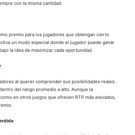
iempre con la misma cantidad.
como premio para los jugadores que obtengan cierto
ctiva un modo especial donde el jugador puede ganar
bajo la idea de maximizar cada oportunidad.
r
gadores al querer comprender sus posibilidades reales.
 dentro del rango promedio a alto. Aunque la
ta como en otros juegos que ofrecen RTP más elevados,
remio.
Perdida