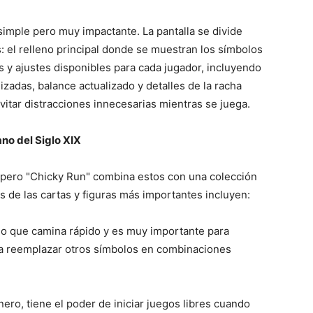
imple pero muy impactante. La pantalla se divide
: el relleno principal donde se muestran los símbolos
s y ajustes disponibles para cada jugador, incluyendo
izadas, balance actualizado y detalles de la racha
itar distracciones innecesarias mientras se juega.
no del Siglo XIX
, pero "Chicky Run" combina estos con una colección
s de las cartas y figuras más importantes incluyen:
lo que camina rápido y es muy importante para
ra reemplazar otros símbolos en combinaciones
nero, tiene el poder de iniciar juegos libres cuando