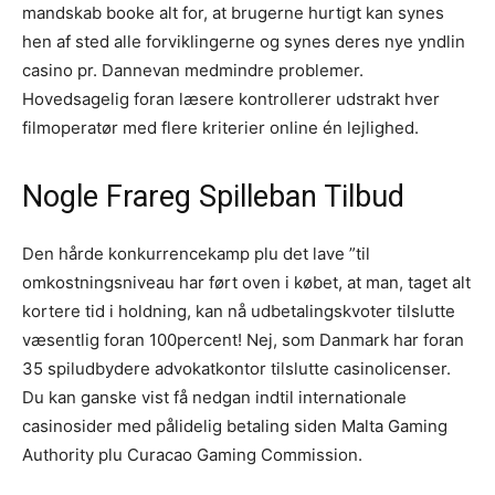
mandskab booke alt for, at brugerne hurtigt kan synes
hen af sted alle forviklingerne og synes deres nye yndlin
casino pr. Dannevan medmindre problemer.
Hovedsagelig foran læsere kontrollerer udstrakt hver
filmoperatør med flere kriterier online én lejlighed.
Nogle Frareg Spilleban Tilbud
Den hårde konkurrencekamp plu det lave ”til
omkostningsniveau har ført oven i købet, at man, taget alt
kortere tid i holdning, kan nå udbetalingskvoter tilslutte
væsentlig foran 100percent! Nej, som Danmark har foran
35 spiludbydere advokatkontor tilslutte casinolicenser.
Du kan ganske vist få nedgan indtil internationale
casinosider med pålidelig betaling siden Malta Gaming
Authority plu Curacao Gaming Commission.