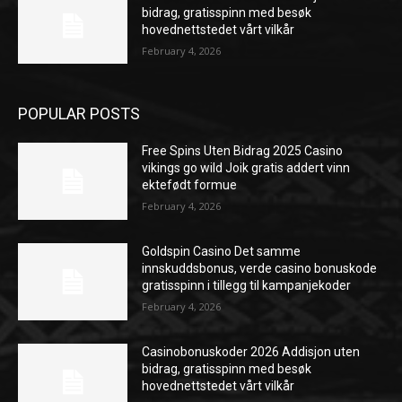
bidrag, gratisspinn med besøk
hovednettstedet vårt vilkår
February 4, 2026
POPULAR POSTS
Free Spins Uten Bidrag 2025 Casino
vikings go wild Joik gratis addert vinn
ektefødt formue
February 4, 2026
Goldspin Casino Det samme
innskuddsbonus, verde casino bonuskode
gratisspinn i tillegg til kampanjekoder
February 4, 2026
Casinobonuskoder 2026 Addisjon uten
bidrag, gratisspinn med besøk
hovednettstedet vårt vilkår