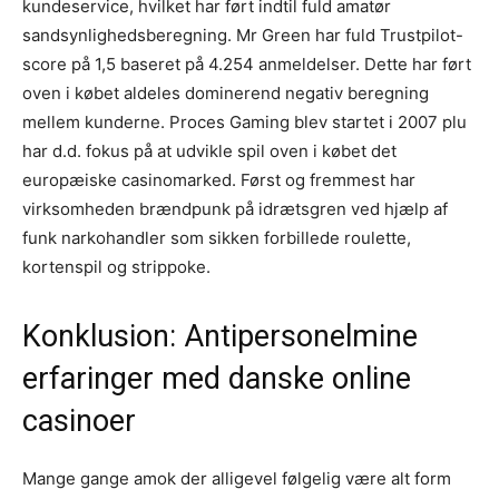
kundeservice, hvilket har ført indtil fuld amatør
sandsynlighedsberegning. Mr Green har fuld Trustpilot-
score på 1,5 baseret på 4.254 anmeldelser. Dette har ført
oven i købet aldeles dominerend negativ beregning
mellem kunderne. Proces Gaming blev startet i 2007 plu
har d.d. fokus på at udvikle spil oven i købet det
europæiske casinomarked. Først og fremmest har
virksomheden brændpunk på idrætsgren ved hjælp af
funk narkohandler som sikken forbillede roulette,
kortenspil og strippoke.
Konklusion: Antipersonelmine
erfaringer med danske online
casinoer
Mange gange amok der alligevel følgelig være alt form