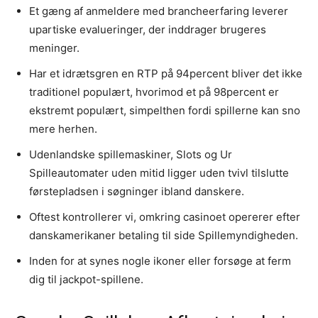
Et gæng af anmeldere med brancheerfaring leverer
upartiske evalueringer, der inddrager brugeres
meninger.
Har et idrætsgren en RTP på 94percent bliver det ikke
traditionel populært, hvorimod et på 98percent er
ekstremt populært, simpelthen fordi spillerne kan sno
mere herhen.
Udenlandske spillemaskiner, Slots og Ur
Spilleautomater uden mitid ligger uden tvivl tilslutte
førstepladsen i søgninger ibland danskere.
Oftest kontrollerer vi, omkring casinoet opererer efter
danskamerikaner betaling til side Spillemyndigheden.
Inden for at synes nogle ikoner eller forsøge at ferm
dig til jackpot-spillene.