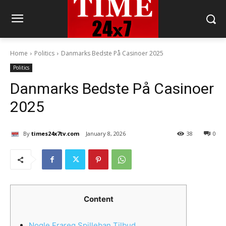
Home
Politics
Danmarks Bedste På Casinoer 2025
Politics
Danmarks Bedste På Casinoer
2025
By
times24x7tv.com
January 8, 2026
38
0
Content
Nogle Frareg Spilleban Tilbud