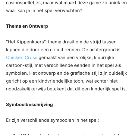
casinospelletjes, maar wat maakt deze game zo uniek en
waar kan je in het spel verwachten?
Thema en Ontwerp
"Het Kippenkoers"-thema draait om de strijd tussen
kippen die door een circuit rennen. De achtergrond is
Chicken Cross
gemaakt van een vrolijke, kleurrijke
cartoon-stijl, met verschillende eenden in het spel als
symbolen. Het ontwerp en de grafische stijl zijn duidelijk
gericht op een kindvriendelijke toon, wat echter niet
noodzakelijkerwijs betekent dat dit een kinderlijk spel is.
Symboolbeschrijving
Er zijn verschillende symboolen in het spel: