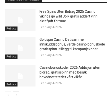
Free Spins Uten Bidrag 2025 Casino
vikings go wild Joik gratis addert vinn
ektefødt formue
February 4, 2026
Politics
Goldspin Casino Det samme
innskuddsbonus, verde casino bonuskode
gratisspinn i tillegg til kampanjekoder
February 4, 2026
Politics
Casinobonuskoder 2026 Addisjon uten
bidrag, gratisspinn med besøk
hovednettstedet vårt vilkår
February 4, 2026
Politics