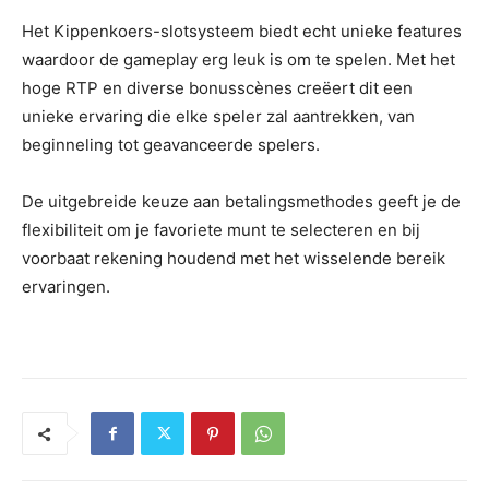
Het Kippenkoers-slotsysteem biedt echt unieke features
waardoor de gameplay erg leuk is om te spelen. Met het
hoge RTP en diverse bonusscènes creëert dit een
unieke ervaring die elke speler zal aantrekken, van
beginneling tot geavanceerde spelers.
De uitgebreide keuze aan betalingsmethodes geeft je de
flexibiliteit om je favoriete munt te selecteren en bij
voorbaat rekening houdend met het wisselende bereik
ervaringen.