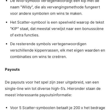
De Wild-symbool vertegenwoordigt een kip met de
naam "Wildy", die als vervangingsmethode fungeert
voor andere symbolen om wins te maken.
Het Scatter-symbool is een speelveld waarop de tekst
"KIP" staat, dat meestal verwijst naar een bonusscène
of extra functies.
De resterende symbols vertegenwoordigen
verschillende kippenrassen, elk met eigen waarden en
combinaties om wins te creëren.
Payouts
De payouts voor het spel zijn zeer uitgebreid, van een
single-line win tot diverse high-5’s. Hieronder staan de
meest interessante payoutsinformatie:
Voor 5 Scatter-symboolen betaalt je 200 x het bedrage