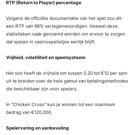
RTP (Return to Player) percentage
Volgens de officiële documentatie van het spel zou dit
een RTP van 96% vertegenwoordigen. Hoewel deze
statistieken vaak genoemd worden om ervoor te zorgen
dat spelen in casinospelletjes eerlijk blijft.
Vrijheid, volatiliteit en speelsysteem
Het slot heeft de vrijheid om tussen 0.20 tot €10 per spin
uit te breiden over de hele gamut van betalingsmethodes
die beschikbaar zijn voor spelers.
In "Chicken Cross" kun je winnen tot een maximum
bedrag van €120,000.
Spelervaring en aanbeveling