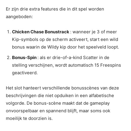
Er zijn drie extra features die in dit spel worden
aangeboden:
Chicken Chase Bonustrack
: wanneer je 3 of meer
Kip-symbols op de scherm activeert, start een wild
bonus waarin de Wildy kip door het speelveld loopt.
Bonus-Spin
: als er drie-of-a-kind Scatter in de
stelling verschijnen, wordt automatisch 15 Freespins
geactiveerd.
Het slot hanteert verschillende bonusscènes van deze
beschrijvingen die niet opduiken in een alfabetische
volgorde. De bonus-scène maakt dat de gameplay
onvoorspelbaar en spannend blijft, maar soms ook
moeilijk te doorzien is.