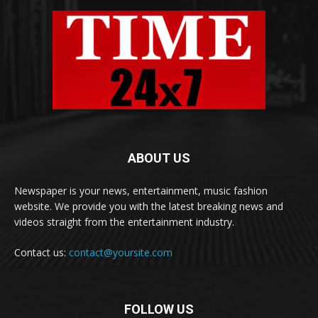
ABOUT US
Newspaper is your news, entertainment, music fashion
website. We provide you with the latest breaking news and
videos straight from the entertainment industry.
Contact us:
contact@yoursite.com
FOLLOW US