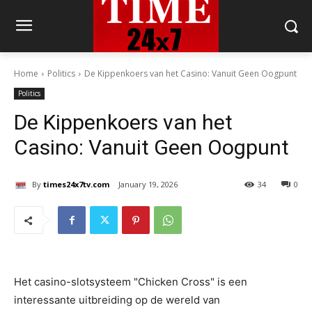
Home
Politics
De Kippenkoers van het Casino: Vanuit Geen Oogpunt
Politics
De Kippenkoers van het
Casino: Vanuit Geen Oogpunt
By
times24x7tv.com
January 19, 2026
34
0
Het casino-slotsysteem "Chicken Cross" is een
interessante uitbreiding op de wereld van