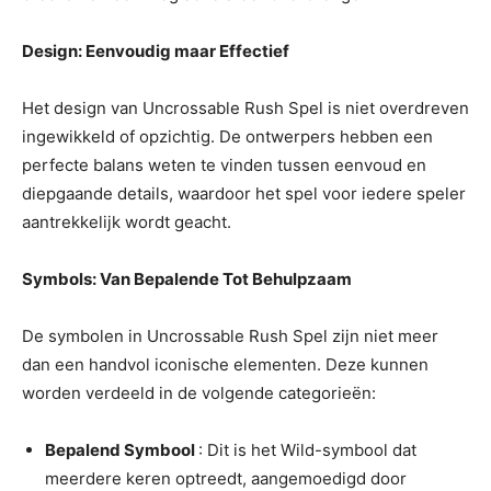
Design: Eenvoudig maar Effectief
Het design van Uncrossable Rush Spel is niet overdreven
ingewikkeld of opzichtig. De ontwerpers hebben een
perfecte balans weten te vinden tussen eenvoud en
diepgaande details, waardoor het spel voor iedere speler
aantrekkelijk wordt geacht.
Symbols: Van Bepalende Tot Behulpzaam
De symbolen in Uncrossable Rush Spel zijn niet meer
dan een handvol iconische elementen. Deze kunnen
worden verdeeld in de volgende categorieën:
Bepalend Symbool
: Dit is het Wild-symbool dat
meerdere keren optreedt, aangemoedigd door