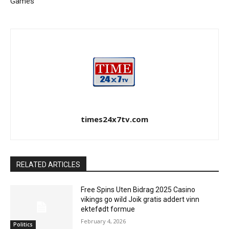
Games
times24x7tv.com
RELATED ARTICLES
Free Spins Uten Bidrag 2025 Casino
vikings go wild Joik gratis addert vinn
ektefødt formue
February 4, 2026
Politics