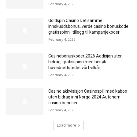
February 4, 2026
Goldspin Casino Det samme
innskuddsbonus, verde casino bonuskode
gratisspinn i tillegg til kampanjekoder
February 4, 2026
Casinobonuskoder 2026 Addisjon uten
bidrag, gratisspinn med besøk
hovednettstedet vårt vilkår
February 4, 2026
Casino akkvisisjon Casinospill med kaboo
uten bidrag inni Norge 2024 Autonom
casino bonuser
February 4, 2026
Load more