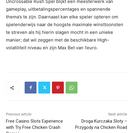
Uncrossable Rush Spel blijkt een meesterwerk van
gameplay, uitbetalingspercentages en spannende
thema’s te zijn. Daarnaast kan elke speler opteren om
spelenderwijs naar de hoogste maximale winsttoonsten
te streven als hij hierin slagen mocht in een unieke
manier; dat wil zeggen met de beschikbare High-
volatiliteit niveau en zijn Max Bet van 1euro.
Previous article
Next article
Free Casino Slots Experience
Droga Kurczaka Sloty –
with Try Free Chicken Crash
Przygody na Chicken Road