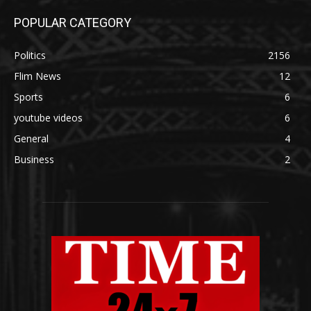
POPULAR CATEGORY
Politics
2156
Flim News
12
Sports
6
youtube videos
6
General
4
Business
2