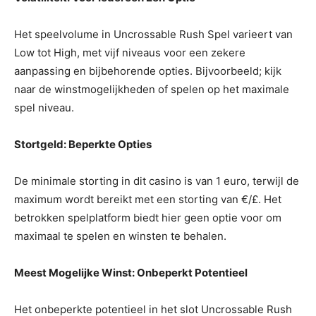
Het speelvolume in Uncrossable Rush Spel varieert van
Low tot High, met vijf niveaus voor een zekere
aanpassing en bijbehorende opties. Bijvoorbeeld; kijk
naar de winstmogelijkheden of spelen op het maximale
spel niveau.
Stortgeld: Beperkte Opties
De minimale storting in dit casino is van 1 euro, terwijl de
maximum wordt bereikt met een storting van €/£. Het
betrokken spelplatform biedt hier geen optie voor om
maximaal te spelen en winsten te behalen.
Meest Mogelijke Winst: Onbeperkt Potentieel
Het onbeperkte potentieel in het slot Uncrossable Rush