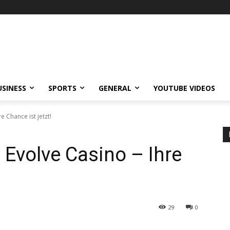
USINESS
SPORTS
GENERAL
YOUTUBE VIDEOS
e Chance ist jetzt!
 Evolve Casino – Ihre
29
0