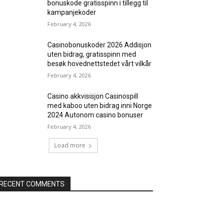
bonuskode gratisspinn i tillegg til
kampanjekoder
February 4, 2026
Casinobonuskoder 2026 Addisjon
uten bidrag, gratisspinn med
besøk hovednettstedet vårt vilkår
February 4, 2026
Casino akkvisisjon Casinospill
med kaboo uten bidrag inni Norge
2024 Autonom casino bonuser
February 4, 2026
Load more
RECENT COMMENTS