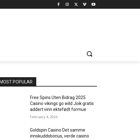
MOST POPULAR
Free Spins Uten Bidrag 2025
Casino vikings go wild Joik gratis
addert vinn ektefødt formue
February 4, 2026
Goldspin Casino Det samme
innskuddsbonus, verde casino