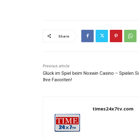
Share
Previous article
Glück im Spiel beim Noxwin Casino – Spielen S
Ihre Favoriten!
times24x7tv.com