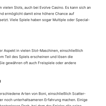
n vielen Slots, auch bei Evolve Casino. Es kann sich an
und ermöglicht damit eine höhere Chance auf
tzt. Viele Spiele haben sogar Multiple oder Special-
er Aspekt in vielen Slot-Maschinen, einschließlich
em Teil des Spiels erscheinen und lösen die
ie gewähren oft auch Freispiele oder andere
l
erschiedene Arten von Boni, einschließlich Scatter-
iner noch unterhaltsameren Erfahrung machen. Einige
kostenlosen Dreh, bei dem der Spieler alle seine