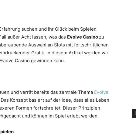
Erfahrung suchen und Ihr Glück beim Spielen
Fall außer Acht lassen, was das
Evolve Casino
zu
emberaubende Auswahl an Slots mit fortschrittlichen
indruckender Grafik. In diesem Artikel werden wir
 Evolve Casino gewinnen kann.
hauen und verrät bereits das zentrale Thema
Evolve
. Das Konzept basiert auf der Idee, dass alles Leben
xeren Formen fortschreitet. Dieser Prinzipien
chgedacht und können im Spiel erlebt werden.
Spielen