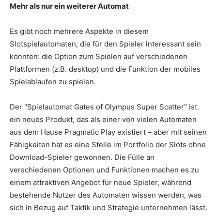
Mehr als nur ein weiterer Automat
Es gibt noch mehrere Aspekte in diesem
Slotspielautomaten, die für den Spieler interessant sein
könnten: die Option zum Spielen auf verschiedenen
Plattformen (z.B. desktop) und die Funktion der mobiles
Spielablaufen zu spielen.
Der "Spielautomat Gates of Olympus Super Scatter" ist
ein neues Produkt, das als einer von vielen Automaten
aus dem Hause Pragmatic Play existiert – aber mit seinen
Fähigkeiten hat es eine Stelle im Portfolio der Slots ohne
Download-Spieler gewonnen. Die Fülle an
verschiedenen Optionen und Funktionen machen es zu
einem attraktiven Angebot für neue Spieler, während
bestehende Nutzer des Automaten wissen werden, was
sich in Bezug auf Taktik und Strategie unternehmen lässt.