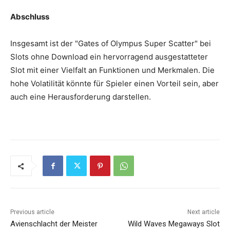
Abschluss
Insgesamt ist der "Gates of Olympus Super Scatter" bei
Slots ohne Download ein hervorragend ausgestatteter
Slot mit einer Vielfalt an Funktionen und Merkmalen. Die
hohe Volatilität könnte für Spieler einen Vorteil sein, aber
auch eine Herausforderung darstellen.
Previous article
Next article
Avienschlacht der Meister
Wild Waves Megaways Slot