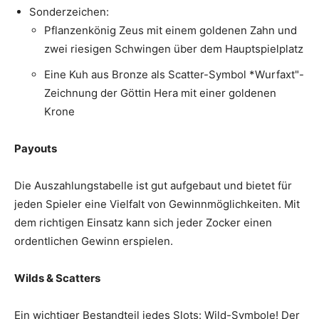
Sonderzeichen:
Pflanzenkönig Zeus mit einem goldenen Zahn und
zwei riesigen Schwingen über dem Hauptspielplatz
Eine Kuh aus Bronze als Scatter-Symbol *Wurfaxt"-
Zeichnung der Göttin Hera mit einer goldenen
Krone
Payouts
Die Auszahlungstabelle ist gut aufgebaut und bietet für
jeden Spieler eine Vielfalt von Gewinnmöglichkeiten. Mit
dem richtigen Einsatz kann sich jeder Zocker einen
ordentlichen Gewinn erspielen.
Wilds & Scatters
Ein wichtiger Bestandteil jedes Slots: Wild-Symbole! Der