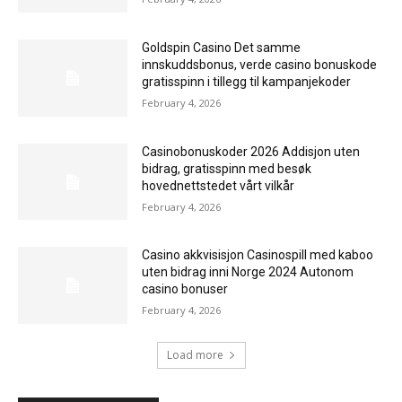
Goldspin Casino Det samme
innskuddsbonus, verde casino bonuskode
gratisspinn i tillegg til kampanjekoder
February 4, 2026
Casinobonuskoder 2026 Addisjon uten
bidrag, gratisspinn med besøk
hovednettstedet vårt vilkår
February 4, 2026
Casino akkvisisjon Casinospill med kaboo
uten bidrag inni Norge 2024 Autonom
casino bonuser
February 4, 2026
Load more