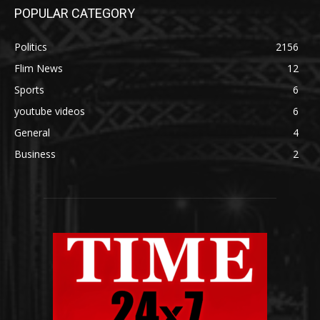
POPULAR CATEGORY
Politics
2156
Flim News
12
Sports
6
youtube videos
6
General
4
Business
2