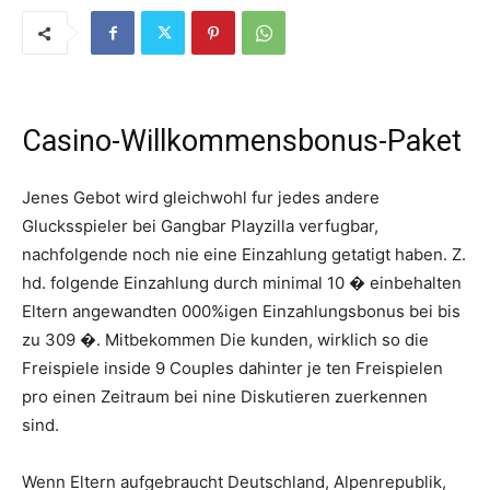
Casino-Willkommensbonus-Paket
Jenes Gebot wird gleichwohl fur jedes andere
Glucksspieler bei Gangbar Playzilla verfugbar,
nachfolgende noch nie eine Einzahlung getatigt haben. Z.
hd. folgende Einzahlung durch minimal 10 � einbehalten
Eltern angewandten 000%igen Einzahlungsbonus bei bis
zu 309 �. Mitbekommen Die kunden, wirklich so die
Freispiele inside 9 Couples dahinter je ten Freispielen
pro einen Zeitraum bei nine Diskutieren zuerkennen
sind.
Wenn Eltern aufgebraucht Deutschland, Alpenrepublik,