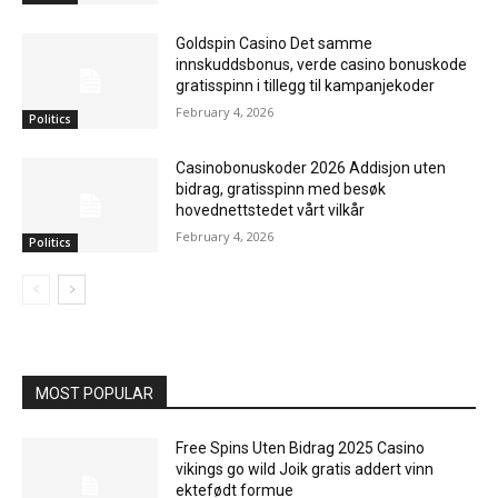
Goldspin Casino Det samme
innskuddsbonus, verde casino bonuskode
gratisspinn i tillegg til kampanjekoder
February 4, 2026
Politics
Casinobonuskoder 2026 Addisjon uten
bidrag, gratisspinn med besøk
hovednettstedet vårt vilkår
February 4, 2026
Politics
MOST POPULAR
Free Spins Uten Bidrag 2025 Casino
vikings go wild Joik gratis addert vinn
ektefødt formue