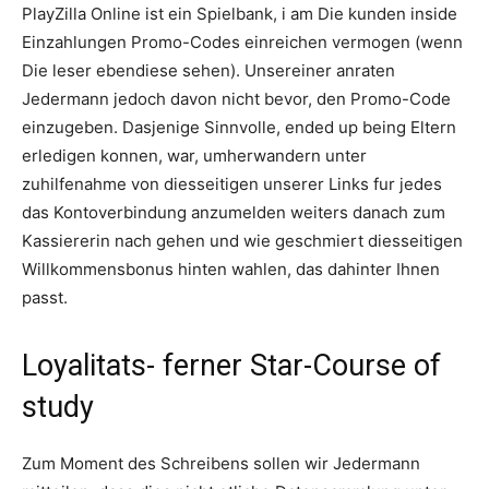
PlayZilla Online ist ein Spielbank, i am Die kunden inside
Einzahlungen Promo-Codes einreichen vermogen (wenn
Die leser ebendiese sehen). Unsereiner anraten
Jedermann jedoch davon nicht bevor, den Promo-Code
einzugeben. Dasjenige Sinnvolle, ended up being Eltern
erledigen konnen, war, umherwandern unter
zuhilfenahme von diesseitigen unserer Links fur jedes
das Kontoverbindung anzumelden weiters danach zum
Kassiererin nach gehen und wie geschmiert diesseitigen
Willkommensbonus hinten wahlen, das dahinter Ihnen
passt.
Loyalitats- ferner Star-Course of
study
Zum Moment des Schreibens sollen wir Jedermann