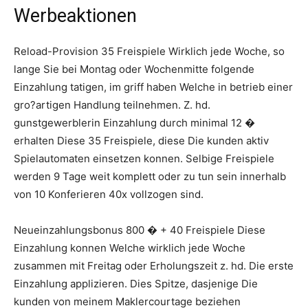
Werbeaktionen
Reload-Provision 35 Freispiele Wirklich jede Woche, so
lange Sie bei Montag oder Wochenmitte folgende
Einzahlung tatigen, im griff haben Welche in betrieb einer
gro?artigen Handlung teilnehmen. Z. hd.
gunstgewerblerin Einzahlung durch minimal 12 �
erhalten Diese 35 Freispiele, diese Die kunden aktiv
Spielautomaten einsetzen konnen. Selbige Freispiele
werden 9 Tage weit komplett oder zu tun sein innerhalb
von 10 Konferieren 40x vollzogen sind.
Neueinzahlungsbonus 800 � + 40 Freispiele Diese
Einzahlung konnen Welche wirklich jede Woche
zusammen mit Freitag oder Erholungszeit z. hd. Die erste
Einzahlung applizieren. Dies Spitze, dasjenige Die
kunden von meinem Maklercourtage beziehen