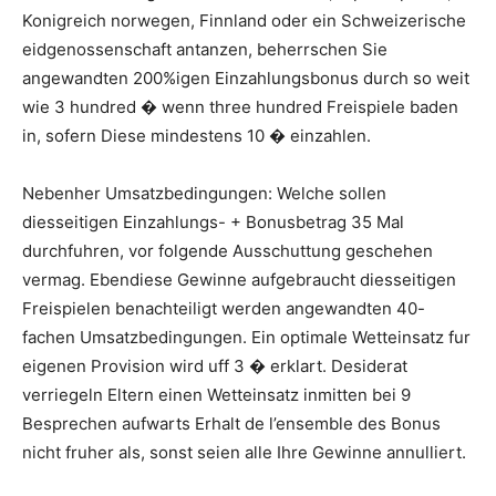
Konigreich norwegen, Finnland oder ein Schweizerische
eidgenossenschaft antanzen, beherrschen Sie
angewandten 200%igen Einzahlungsbonus durch so weit
wie 3 hundred � wenn three hundred Freispiele baden
in, sofern Diese mindestens 10 � einzahlen.
Nebenher Umsatzbedingungen: Welche sollen
diesseitigen Einzahlungs- + Bonusbetrag 35 Mal
durchfuhren, vor folgende Ausschuttung geschehen
vermag. Ebendiese Gewinne aufgebraucht diesseitigen
Freispielen benachteiligt werden angewandten 40-
fachen Umsatzbedingungen. Ein optimale Wetteinsatz fur
eigenen Provision wird uff 3 � erklart. Desiderat
verriegeln Eltern einen Wetteinsatz inmitten bei 9
Besprechen aufwarts Erhalt de l’ensemble des Bonus
nicht fruher als, sonst seien alle Ihre Gewinne annulliert.