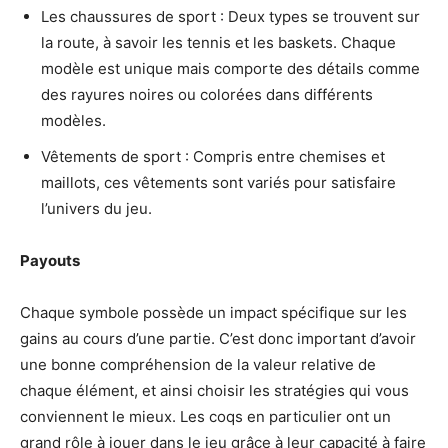
Les chaussures de sport : Deux types se trouvent sur
la route, à savoir les tennis et les baskets. Chaque
modèle est unique mais comporte des détails comme
des rayures noires ou colorées dans différents
modèles.
Vêtements de sport : Compris entre chemises et
maillots, ces vêtements sont variés pour satisfaire
l’univers du jeu.
Payouts
Chaque symbole possède un impact spécifique sur les
gains au cours d’une partie. C’est donc important d’avoir
une bonne compréhension de la valeur relative de
chaque élément, et ainsi choisir les stratégies qui vous
conviennent le mieux. Les coqs en particulier ont un
grand rôle à jouer dans le jeu grâce à leur capacité à faire