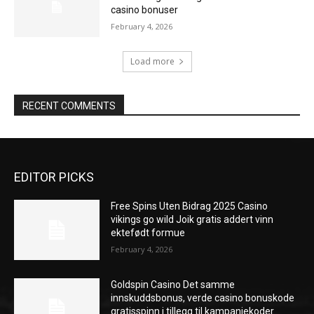
casino bonuser
February 4, 2026
Load more
RECENT COMMENTS
EDITOR PICKS
Free Spins Uten Bidrag 2025 Casino
vikings go wild Joik gratis addert vinn
ektefødt formue
February 4, 2026
Goldspin Casino Det samme
innskuddsbonus, verde casino bonuskode
gratisspinn i tillegg til kampanjekoder