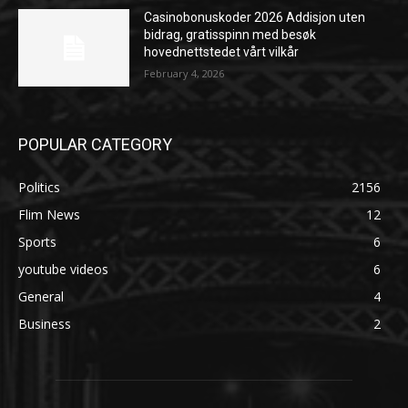
Casinobonuskoder 2026 Addisjon uten
bidrag, gratisspinn med besøk
hovednettstedet vårt vilkår
February 4, 2026
POPULAR CATEGORY
Politics
2156
Flim News
12
Sports
6
youtube videos
6
General
4
Business
2