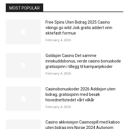
MOST POPULAR
Free Spins Uten Bidrag 2025 Casino
vikings go wild Joik gratis addert vinn
ektefødt formue
February 4, 2026
Goldspin Casino Det samme
innskuddsbonus, verde casino bonuskode
gratisspinn i tillegg til kampanjekoder
February 4, 2026
Casinobonuskoder 2026 Addisjon uten
bidrag, gratisspinn med besøk
hovednettstedet vårt vilkår
February 4, 2026
Casino akkvisisjon Casinospill med kaboo
uten bidrag inni Norge 2024 Autonom