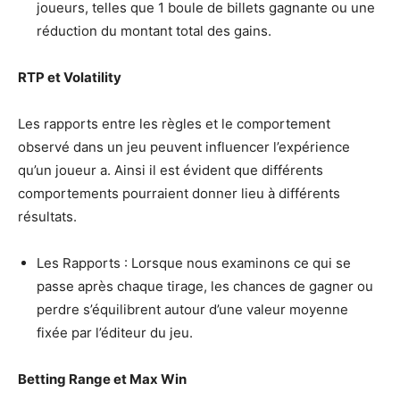
joueurs, telles que 1 boule de billets gagnante ou une
réduction du montant total des gains.
RTP et Volatility
Les rapports entre les règles et le comportement
observé dans un jeu peuvent influencer l’expérience
qu’un joueur a. Ainsi il est évident que différents
comportements pourraient donner lieu à différents
résultats.
Les Rapports : Lorsque nous examinons ce qui se
passe après chaque tirage, les chances de gagner ou
perdre s’équilibrent autour d’une valeur moyenne
fixée par l’éditeur du jeu.
Betting Range et Max Win