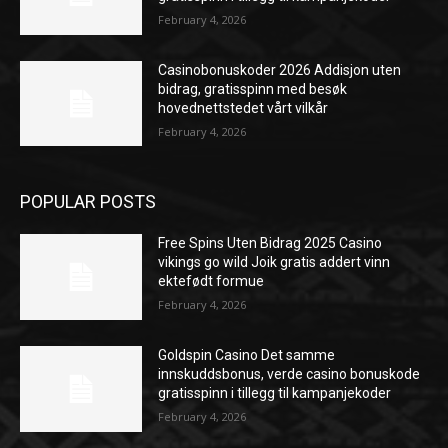
February 4, 2026
Casinobonuskoder 2026 Addisjon uten
bidrag, gratisspinn med besøk
hovednettstedet vårt vilkår
February 4, 2026
POPULAR POSTS
Free Spins Uten Bidrag 2025 Casino
vikings go wild Joik gratis addert vinn
ektefødt formue
February 4, 2026
Goldspin Casino Det samme
innskuddsbonus, verde casino bonuskode
gratisspinn i tillegg til kampanjekoder
February 4, 2026