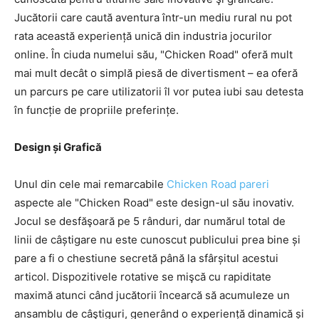
Jucătorii care caută aventura într-un mediu rural nu pot
rata această experiență unică din industria jocurilor
online. În ciuda numelui său, "Chicken Road" oferă mult
mai mult decât o simplă piesă de divertisment – ea oferă
un parcurs pe care utilizatorii îl vor putea iubi sau detesta
în funcție de propriile preferințe.
Design și Grafică
Unul din cele mai remarcabile
Chicken Road pareri
aspecte ale "Chicken Road" este design-ul său inovativ.
Jocul se desfăşoară pe 5 rânduri, dar numărul total de
linii de câștigare nu este cunoscut publicului prea bine și
pare a fi o chestiune secretă până la sfârșitul acestui
articol. Dispozitivele rotative se mişcă cu rapiditate
maximă atunci când jucătorii încearcă să acumuleze un
ansamblu de câştiguri, generând o experiență dinamică și