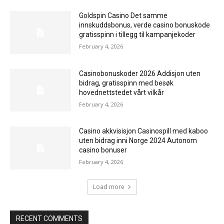
Goldspin Casino Det samme
innskuddsbonus, verde casino bonuskode
gratisspinn i tillegg til kampanjekoder
February 4, 2026
Casinobonuskoder 2026 Addisjon uten
bidrag, gratisspinn med besøk
hovednettstedet vårt vilkår
February 4, 2026
Casino akkvisisjon Casinospill med kaboo
uten bidrag inni Norge 2024 Autonom
casino bonuser
February 4, 2026
Load more
RECENT COMMENTS