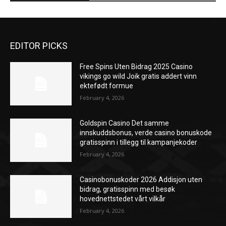
EDITOR PICKS
Free Spins Uten Bidrag 2025 Casino
vikings go wild Joik gratis addert vinn
ektefødt formue
February 4, 2026
Goldspin Casino Det samme
innskuddsbonus, verde casino bonuskode
gratisspinn i tillegg til kampanjekoder
February 4, 2026
Casinobonuskoder 2026 Addisjon uten
bidrag, gratisspinn med besøk
hovednettstedet vårt vilkår
February 4, 2026