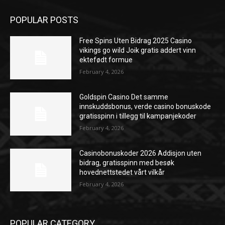
POPULAR POSTS
Free Spins Uten Bidrag 2025 Casino
vikings go wild Joik gratis addert vinn
ektefødt formue
February 4, 2026
Goldspin Casino Det samme
innskuddsbonus, verde casino bonuskode
gratisspinn i tillegg til kampanjekoder
February 4, 2026
Casinobonuskoder 2026 Addisjon uten
bidrag, gratisspinn med besøk
hovednettstedet vårt vilkår
February 4, 2026
POPULAR CATEGORY