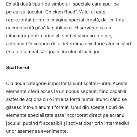
Există două tipuri de simboluri speciale care apar pe
parcursul jocului "Chicken Road". Wild-ul este
reprezentat printr-o imagine special creată, dar cu totul
necunoscută până la publicare. El servește ca un
înlocuitor pentru orice alt simbol standard de joc,
acționând în scopuri de a determina o victorie atunci când
este desemnat să-l joace locului al lui în joc.
Scatter-ul
O a doua categorie importantă sunt scatter-urile. Aceste
elemente oferă acces la un bonus separat, fiind capabili
astfel de acționa cu o întreită forță numai atunci când se
găsesc într-un anumit format. Unul din aceste tipuri de
elemente specializate este încorporat direct pe ecranul
jocului, putând fi accesibil și activat doar prin intermediul
unor asemenea evenimente.