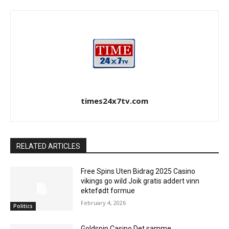
times24x7tv.com
RELATED ARTICLES
Free Spins Uten Bidrag 2025 Casino
vikings go wild Joik gratis addert vinn
ektefødt formue
February 4, 2026
Politics
Goldspin Casino Det samme