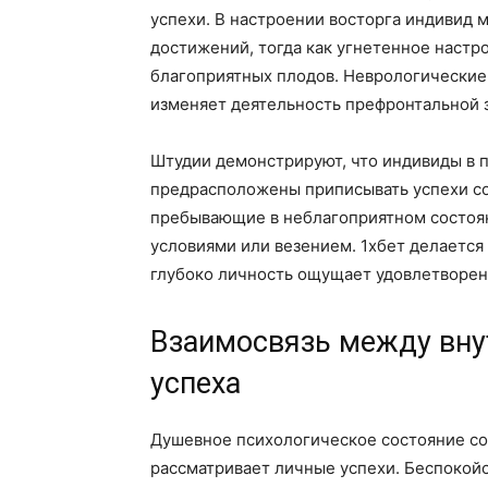
успехи. В настроении восторга индивид 
достижений, тогда как угнетенное наст
благоприятных плодов. Неврологические
изменяет деятельность префронтальной з
Штудии демонстрируют, что индивиды в 
предрасположены приписывать успехи со
пребывающие в неблагоприятном состоя
условиями или везением. 1хбет делается
глубоко личность ощущает удовлетворени
Взаимосвязь между вну
успеха
Душевное психологическое состояние со
рассматривает личные успехи. Беспокой