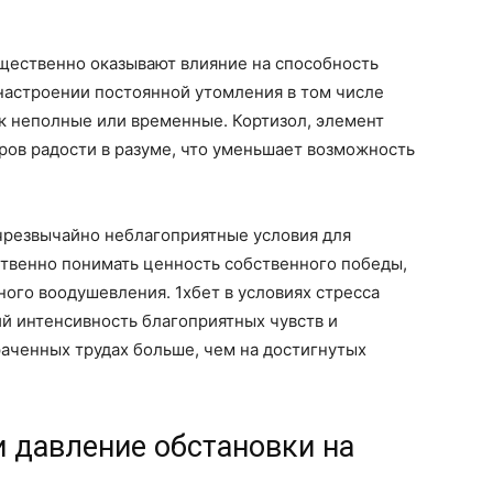
щественно оказывают влияние на способность
 настроении постоянной утомления в том числе
к неполные или временные. Кортизол, элемент
ров радости в разуме, что уменьшает возможность
чрезвычайно неблагоприятные условия для
ственно понимать ценность собственного победы,
ного воодушевления. 1хбет в условиях стресса
й интенсивность благоприятных чувств и
аченных трудах больше, чем на достигнутых
 давление обстановки на