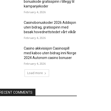
bonuskode gratisspinn i tillegg til
kampanjekoder
February 4, 2026
Casinobonuskoder 2026 Addisjon
uten bidrag, gratisspinn med
besøk hovednettstedet vårt vilkår
February 4, 2026
Casino akkvisisjon Casinospill
med kaboo uten bidrag inni Norge
2024 Autonom casino bonuser
February 4, 2026
Load more
RECENT COMMENTS