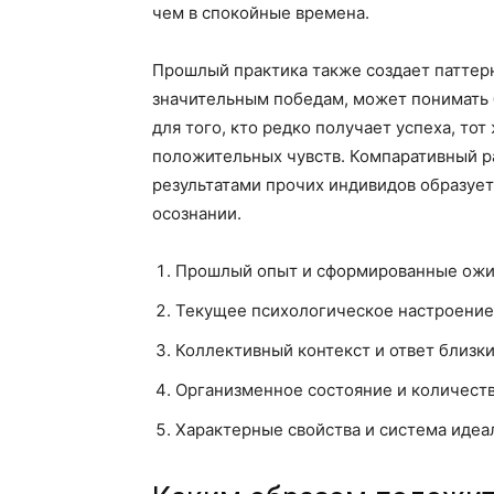
чем в спокойные времена.
Прошлый практика также создает паттер
значительным победам, может понимать б
для того, кто редко получает успеха, то
положительных чувств. Компаративный 
результатами прочих индивидов образуе
осознании.
Прошлый опыт и сформированные ож
Текущее психологическое настроение
Коллективный контекст и ответ близк
Организменное состояние и количест
Характерные свойства и система идеа