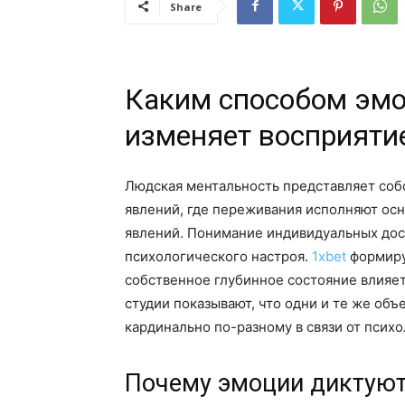
Share
Каким способом эм
изменяет восприяти
Людская ментальность представляет со
явлений, где переживания исполняют ос
явлений. Понимание индивидуальных дос
психологического настроя.
1xbet
формиру
собственное глубинное состояние влияе
студии показывают, что одни и те же об
кардинально по-разному в связи от психо
Почему эмоции диктуют