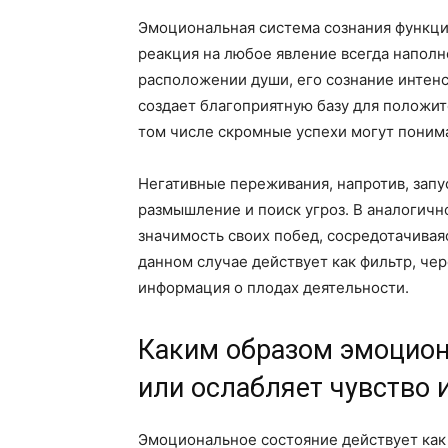
Эмоциональная система сознания функци
реакция на любое явление всегда наполн
расположении души, его сознание интенс
создает благоприятную базу для положи
том числе скромные успехи могут поним
Негативные переживания, напротив, запу
размышление и поиск угроз. В аналогич
значимость своих побед, сосредотачиваяс
данном случае действует как фильтр, че
информация о плодах деятельности.
Каким образом эмоцион
или ослабляет чувство 
Эмоциональное состояние действует как 