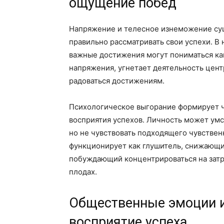
ощущение побед
Напряжение и телесное изнеможение су
правильно рассматривать свои успехи. В
важные достижения могут пониматься ка
напряжения, угнетает деятельность цент
радоваться достижениям.
Психологическое выгорание формирует 
восприятия успехов. Личность может ум
но не чувствовать подходящего чувствен
функционирует как глушитель, снижающи
побуждающий концентрироваться на затр
плодах.
Общественные эмоции и
восприятие успеха