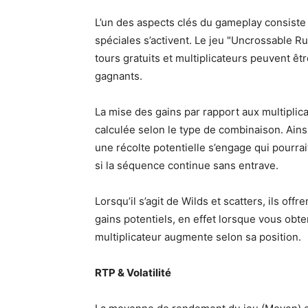
L’un des aspects clés du gameplay consist
spéciales s’activent. Le jeu "Uncrossable 
tours gratuits et multiplicateurs peuvent ê
gagnants.
La mise des gains par rapport aux multipli
calculée selon le type de combinaison. Ains
une récolte potentielle s’engage qui pourra
si la séquence continue sans entrave.
Lorsqu’il s’agit de Wilds et scatters, ils off
gains potentiels, en effet lorsque vous obt
multiplicateur augmente selon sa position.
RTP & Volatilité