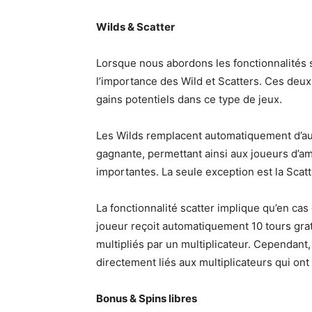
Wilds & Scatter
Lorsque nous abordons les fonctionnalités s
l’importance des Wild et Scatters. Ces deux
gains potentiels dans ce type de jeux.
Les Wilds remplacent automatiquement d’au
gagnante, permettant ainsi aux joueurs d’
importantes. La seule exception est la Scat
La fonctionnalité scatter implique qu’en cas
joueur reçoit automatiquement 10 tours grat
multipliés par un multiplicateur. Cependant, 
directement liés aux multiplicateurs qui ont 
Bonus & Spins libres