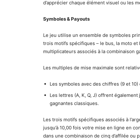
d’apprécier chaque élément visuel ou les m
Symboles & Payouts
Le jeu utilise un ensemble de symboles princip
trois motifs spécifiques – le bus, la moto et
multiplicateurs associés à la combinaison g
Les multiples de mise maximale sont relativ
Les symboles avec des chiffres (9 et 10) o
Les lettres (A, K, Q, J) offrent également
gagnantes classiques.
Les trois motifs spécifiques associés à l’arg
jusqu’à 10,00 fois votre mise en ligne en co
dans une combinaison de cinq d’affilée ou p