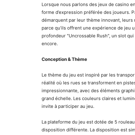
Lorsque nous parlons des jeux de casino en
forme d’expression préférée des joueurs. P
démarquent par leur thème innovant, leurs
parce qu’ils offrent une expérience de jeu 
profondeur "Uncrossable Rush", un slot qu
encore.
Conception & Thème
Le thème du jeu est inspiré par les transpor
réalité où les rues se transforment en pist
impressionnante, avec des éléments graphiqu
grand échelle. Les couleurs claires et lum
invite à participer au jeu.
La plateforme du jeu est dotée de 5 roulea
disposition différente. La disposition est s