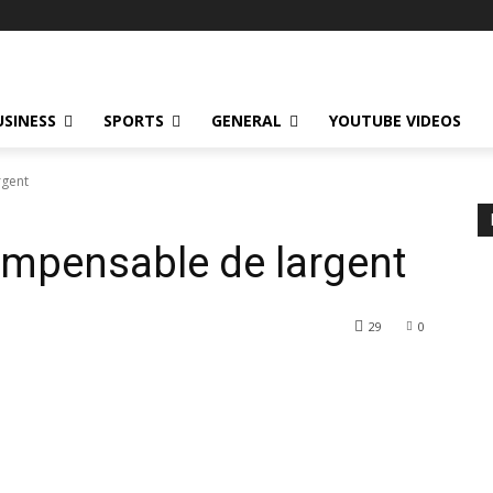
USINESS
SPORTS
GENERAL
YOUTUBE VIDEOS
rgent
 impensable de largent
29
0