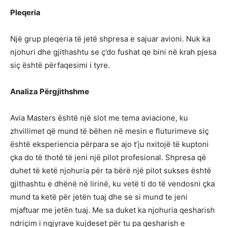
Pleqeria
Një grup pleqeria të jetë shpresa e sajuar avioni. Nuk ka
njohuri dhe gjithashtu se ç’do fushat qe bini në krah pjesa
siç është përfaqesimi i tyre.
Analiza Përgjithshme
Avia Masters është një slot me tema aviacione, ku
zhvillimet që mund të bëhen në mesin e fluturimeve siç
është eksperiencia përpara se ajo t’ju nxitojë të kuptoni
çka do të thotë të jeni një pilot profesional. Shpresa që
duhet të ketë njohuria për ta bërë një pilot sukses është
gjithashtu e dhënë në lirinë, ku vetë ti do të vendosni çka
mund ta ketë për jetën tuaj dhe se si mund te jeni
mjaftuar me jetën tuaj. Me sa duket ka njohuria qesharish
ndriçim i ngjyrave kujdeset për tu pa qesharish e