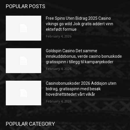
POPULAR POSTS
Free Spins Uten Bidrag 2025 Casino
vikings go wild Joik gratis addert vinn
ektefødt formue
February 4, 2026
Goldspin Casino Det samme
innskuddsbonus, verde casino bonuskode
gratisspinn i tillegg til kampanjekoder
February 4, 2026
Casinobonuskoder 2026 Addisjon uten
bidrag, gratisspinn med besøk
hovednettstedet vårt vilkår
February 4, 2026
POPULAR CATEGORY