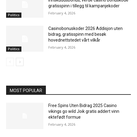
innskuddsbonus, verde casino bonuskode
gratisspinn i tillegg til kampanjekoder
February 4, 2026
Politics
Casinobonuskoder 2026 Addisjon uten
bidrag, gratisspinn med besøk
hovednettstedet vårt vilkår
February 4, 2026
Politics
MOST POPULAR
Free Spins Uten Bidrag 2025 Casino
vikings go wild Joik gratis addert vinn
ektefødt formue
February 4, 2026