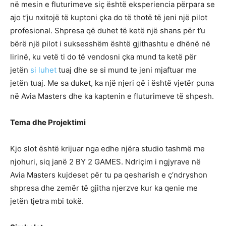
në mesin e fluturimeve siç është eksperiencia përpara se
ajo t’ju nxitojë të kuptoni çka do të thotë të jeni një pilot
profesional. Shpresa që duhet të ketë një shans për t’u
bërë një pilot i suksesshëm është gjithashtu e dhënë në
lirinë, ku vetë ti do të vendosni çka mund ta ketë për
jetën
si luhet
tuaj dhe se si mund te jeni mjaftuar me
jetën tuaj. Me sa duket, ka një njeri që i është vjetër puna
në Avia Masters dhe ka kaptenin e fluturimeve të shpesh.
Tema dhe Projektimi
Kjo slot është krijuar nga edhe njëra studio tashmë me
njohuri, siq janë 2 BY 2 GAMES. Ndriçim i ngjyrave në
Avia Masters kujdeset për tu pa qesharish e ç’ndryshon
shpresa dhe zemër të gjitha njerzve kur ka qenie me
jetën tjetra mbi tokë.