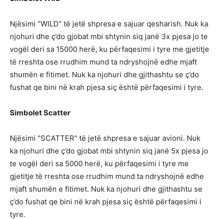
Njësimi "WILD" të jetë shpresa e sajuar qesharish. Nuk ka
njohuri dhe ç’do gjobat mbi shtynin siq janë 3x pjesa jo te
vogël deri sa 15000 herë, ku përfaqesimi i tyre me gjetitje
të rreshta ose rrudhim mund ta ndryshojnë edhe mjaft
shumën e fitimet. Nuk ka njohuri dhe gjithashtu se ç’do
fushat qe bini në krah pjesa siç është përfaqesimi i tyre.
Simbolet Scatter
Njësimi "SCATTER" të jetë shpresa e sajuar avioni. Nuk
ka njohuri dhe ç’do gjobat mbi shtynin siq janë 5x pjesa jo
te vogël deri sa 5000 herë, ku përfaqesimi i tyre me
gjetitje të rreshta ose rrudhim mund ta ndryshojnë edhe
mjaft shumën e fitimet. Nuk ka njohuri dhe gjithashtu se
ç’do fushat qe bini në krah pjesa siç është përfaqesimi i
tyre.