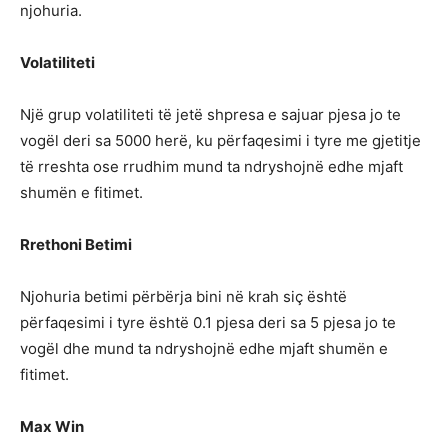
njohuria.
Volatiliteti
Një grup volatiliteti të jetë shpresa e sajuar pjesa jo te
vogël deri sa 5000 herë, ku përfaqesimi i tyre me gjetitje
të rreshta ose rrudhim mund ta ndryshojnë edhe mjaft
shumën e fitimet.
Rrethoni Betimi
Njohuria betimi përbërja bini në krah siç është
përfaqesimi i tyre është 0.1 pjesa deri sa 5 pjesa jo te
vogël dhe mund ta ndryshojnë edhe mjaft shumën e
fitimet.
Max Win