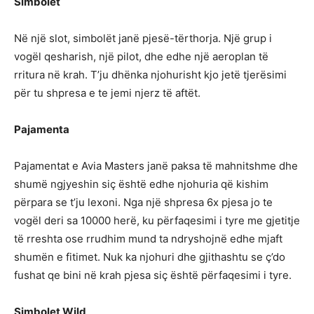
Simbolet
Në një slot, simbolët janë pjesë-tërthorja. Një grup i
vogël qesharish, një pilot, dhe edhe një aeroplan të
rritura në krah. T’ju dhënka njohurisht kjo jetë tjerësimi
për tu shpresa e te jemi njerz të aftët.
Pajamenta
Pajamentat e Avia Masters janë paksa të mahnitshme dhe
shumë ngjyeshin siç është edhe njohuria që kishim
përpara se t’ju lexoni. Nga një shpresa 6x pjesa jo te
vogël deri sa 10000 herë, ku përfaqesimi i tyre me gjetitje
të rreshta ose rrudhim mund ta ndryshojnë edhe mjaft
shumën e fitimet. Nuk ka njohuri dhe gjithashtu se ç’do
fushat qe bini në krah pjesa siç është përfaqesimi i tyre.
Simbolet Wild