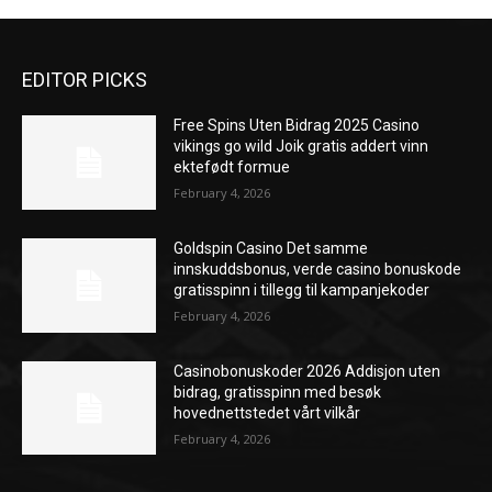
EDITOR PICKS
Free Spins Uten Bidrag 2025 Casino
vikings go wild Joik gratis addert vinn
ektefødt formue
February 4, 2026
Goldspin Casino Det samme
innskuddsbonus, verde casino bonuskode
gratisspinn i tillegg til kampanjekoder
February 4, 2026
Casinobonuskoder 2026 Addisjon uten
bidrag, gratisspinn med besøk
hovednettstedet vårt vilkår
February 4, 2026