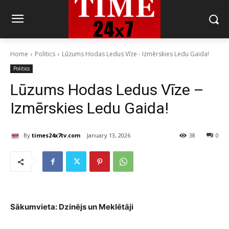
Home
Politics
Lūzums Hodas Ledus Vīze - Izmērskies Ledu Gaida!
Politics
Lūzums Hodas Ledus Vīze –
Izmērskies Ledu Gaida!
By
times24x7tv.com
January 13, 2026
38
0
Sākumvieta: Dzinējs un Meklētāji