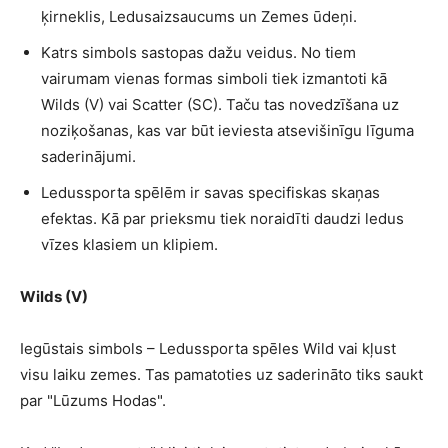
ķirneklis, Ledusaizsaucums un Zemes ūdeņi.
Katrs simbols sastopas dažu veidus. No tiem
vairumam vienas formas simboli tiek izmantoti kā
Wilds (V) vai Scatter (SC). Taču tas novedzīšana uz
noziķošanas, kas var būt ieviesta atsevišinīgu līguma
saderinājumi.
Ledussporta spēlēm ir savas specifiskas skaņas
efektas. Kā par prieksmu tiek noraidīti daudzi ledus
vīzes klasiem un klipiem.
Wilds (V)
Iegūstais simbols – Ledussporta spēles Wild vai kļust
visu laiku zemes. Tas pamatoties uz saderināto tiks saukt
par "Lūzums Hodas".