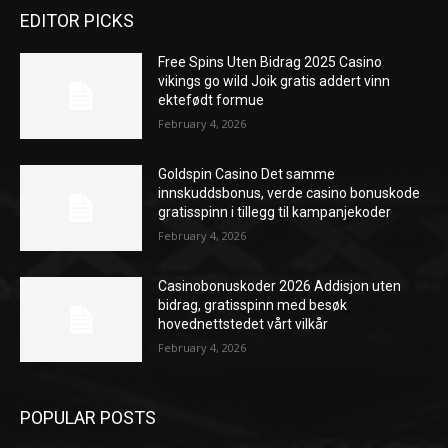
EDITOR PICKS
Free Spins Uten Bidrag 2025 Casino
vikings go wild Joik gratis addert vinn
ektefødt formue
February 4, 2026
Goldspin Casino Det samme
innskuddsbonus, verde casino bonuskode
gratisspinn i tillegg til kampanjekoder
February 4, 2026
Casinobonuskoder 2026 Addisjon uten
bidrag, gratisspinn med besøk
hovednettstedet vårt vilkår
February 4, 2026
POPULAR POSTS