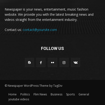
Newspaper is your news, entertainment, music fashion
website. We provide you with the latest breaking news and
videos straight from the entertainment industry.
Contact us:
contact@yoursite.com
FOLLOW US
© Newspaper WordPress Theme by TagDiv
Home
Politics
Flim News
Business
Sports
General
youtube videos