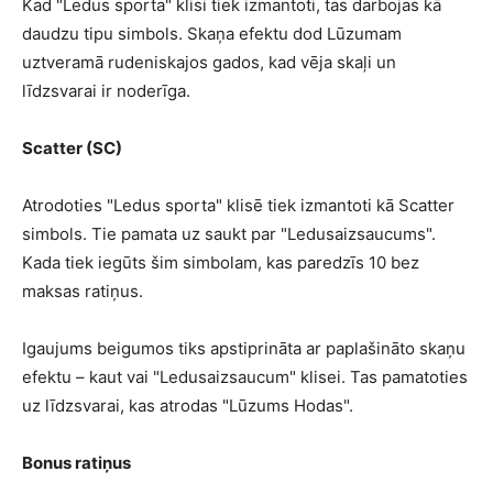
Kad "Ledus sporta" klisi tiek izmantoti, tas darbojas kā
daudzu tipu simbols. Skaņa efektu dod Lūzumam
uztveramā rudeniskajos gados, kad vēja skaļi un
līdzsvarai ir noderīga.
Scatter (SC)
Atrodoties "Ledus sporta" klisē tiek izmantoti kā Scatter
simbols. Tie pamata uz saukt par "Ledusaizsaucums".
Kada tiek iegūts šim simbolam, kas paredzīs 10 bez
maksas ratiņus.
Igaujums beigumos tiks apstiprināta ar paplašināto skaņu
efektu – kaut vai "Ledusaizsaucum" klisei. Tas pamatoties
uz līdzsvarai, kas atrodas "Lūzums Hodas".
Bonus ratiņus