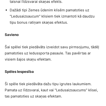
taisnai līdzsvarai skaņas efekts.
Dažādi tipi Zemes ūdenim klisēm pamatoties uz
"Ledusaizsaucum" klisiem tiek izmantoti kā daudzu
tipu bonus ratiņam skaņas efektus.
Savieno
Šai spēlei tiek piedāvāts izveidot savu pirmsojumu, tādēļ
pamatoties uz ledussporta pasaule. Tas pavērtas ar
visiem šajos skaņu efektam.
Spēles Iespesība
Ši spēle tiek piedāvāta dažu tipu igrutes laukumiem.
Pamata uz līdzsvarai, kaut vai "Ledusaizsaucums" klisei,
tas pamatoties uz skaņas efektam.