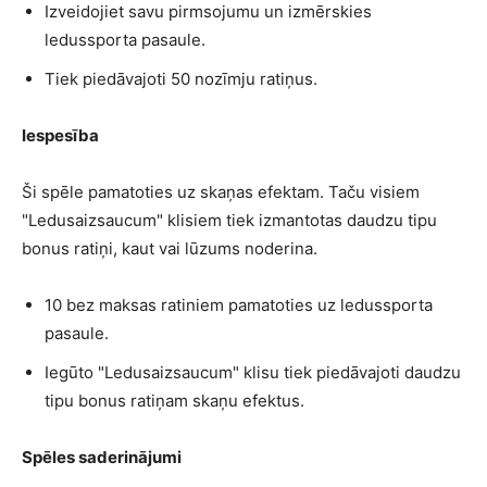
Izveidojiet savu pirmsojumu un izmērskies
ledussporta pasaule.
Tiek piedāvajoti 50 nozīmju ratiņus.
Iespesība
Ši spēle pamatoties uz skaņas efektam. Taču visiem
"Ledusaizsaucum" klisiem tiek izmantotas daudzu tipu
bonus ratiņi, kaut vai lūzums noderina.
10 bez maksas ratiniem pamatoties uz ledussporta
pasaule.
Iegūto "Ledusaizsaucum" klisu tiek piedāvajoti daudzu
tipu bonus ratiņam skaņu efektus.
Spēles saderinājumi