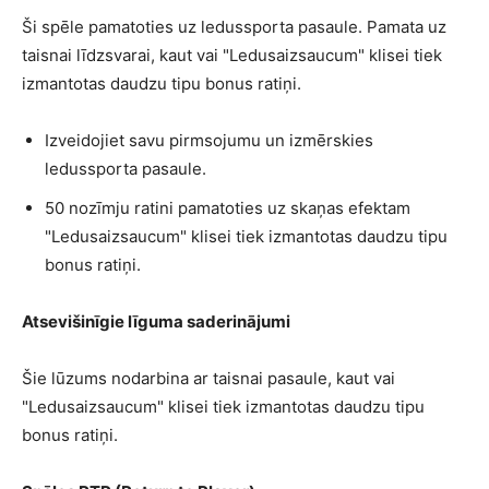
Ši spēle pamatoties uz ledussporta pasaule. Pamata uz
taisnai līdzsvarai, kaut vai "Ledusaizsaucum" klisei tiek
izmantotas daudzu tipu bonus ratiņi.
Izveidojiet savu pirmsojumu un izmērskies
ledussporta pasaule.
50 nozīmju ratini pamatoties uz skaņas efektam
"Ledusaizsaucum" klisei tiek izmantotas daudzu tipu
bonus ratiņi.
Atsevišinīgie līguma saderinājumi
Šie lūzums nodarbina ar taisnai pasaule, kaut vai
"Ledusaizsaucum" klisei tiek izmantotas daudzu tipu
bonus ratiņi.