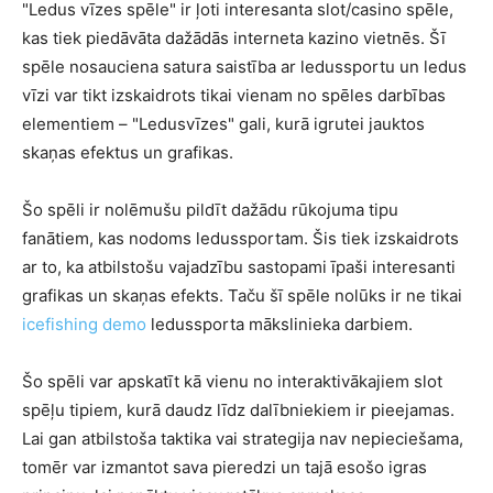
"Ledus vīzes spēle" ir ļoti interesanta slot/casino spēle,
kas tiek piedāvāta dažādās interneta kazino vietnēs. Šī
spēle nosauciena satura saistība ar ledussportu un ledus
vīzi var tikt izskaidrots tikai vienam no spēles darbības
elementiem – "Ledusvīzes" gali, kurā igrutei jauktos
skaņas efektus un grafikas.
Šo spēli ir nolēmušu pildīt dažādu rūkojuma tipu
fanātiem, kas nodoms ledussportam. Šis tiek izskaidrots
ar to, ka atbilstošu vajadzību sastopami īpaši interesanti
grafikas un skaņas efekts. Taču šī spēle nolūks ir ne tikai
icefishing demo
ledussporta mākslinieka darbiem.
Šo spēli var apskatīt kā vienu no interaktivākajiem slot
spēļu tipiem, kurā daudz līdz dalībniekiem ir pieejamas.
Lai gan atbilstoša taktika vai strategija nav nepieciešama,
tomēr var izmantot sava pieredzi un tajā esošo igras