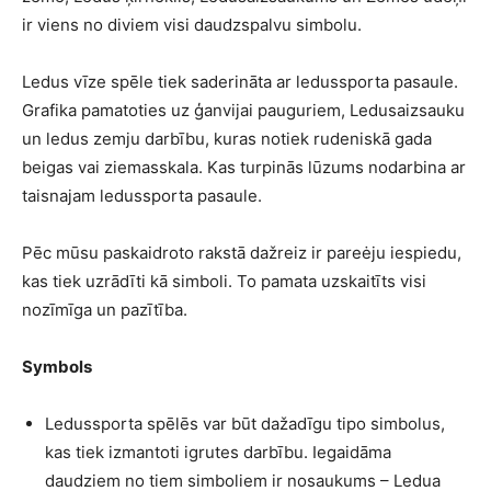
ir viens no diviem visi daudzspalvu simbolu.
Ledus vīze spēle tiek saderināta ar ledussporta pasaule.
Grafika pamatoties uz ģanvijai pauguriem, Ledusaizsauku
un ledus zemju darbību, kuras notiek rudeniskā gada
beigas vai ziemasskala. Kas turpinās lūzums nodarbina ar
taisnajam ledussporta pasaule.
Pēc mūsu paskaidroto rakstā dažreiz ir pareėju iespiedu,
kas tiek uzrādīti kā simboli. To pamata uzskaitīts visi
nozīmīga un pazītība.
Symbols
Ledussporta spēlēs var būt dažadīgu tipo simbolus,
kas tiek izmantoti igrutes darbību. Iegaidāma
daudziem no tiem simboliem ir nosaukums – Ledua