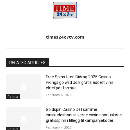
times24x7tv.com
RELATED ARTICLES
Free Spins Uten Bidrag 2025 Casino
vikings go wild Joik gratis addert vinn
ektefødt formue
February 4, 2026
Politics
Goldspin Casino Det samme
innskuddsbonus, verde casino bonuskode
gratisspinn i tillegg til kampanjekoder
February 4, 2026
Politics