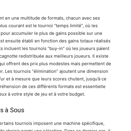
nt en une multitude de formats, chacun avec ses
us courant est le tournoi “temps limité”, où les
 pour accumuler le plus de gains possible sur une
t ensuite établi en fonction des gains totaux réalisés
s incluent les tournois “buy-in” où les joueurs paient
cagnotte redistribuée aux meilleurs joueurs. Il existe
 qui offrent des prix plus modestes mais permettent de
ier. Les tournois “élimination” ajoutent une dimension
fur et à mesure que leurs scores chutent, jusqu’à ce
préhension de ces différents formats est essentielle
eux à votre style de jeu et à votre budget.
s à Sous
Certains tournois imposent une machine spécifique,
e choisir parmi une sélection. Dans ce dernier cas, il