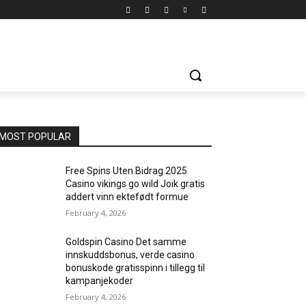
MOST POPULAR
Free Spins Uten Bidrag 2025
Casino vikings go wild Joik gratis
addert vinn ektefødt formue
February 4, 2026
Goldspin Casino Det samme
innskuddsbonus, verde casino
bonuskode gratisspinn i tillegg til
kampanjekoder
February 4, 2026