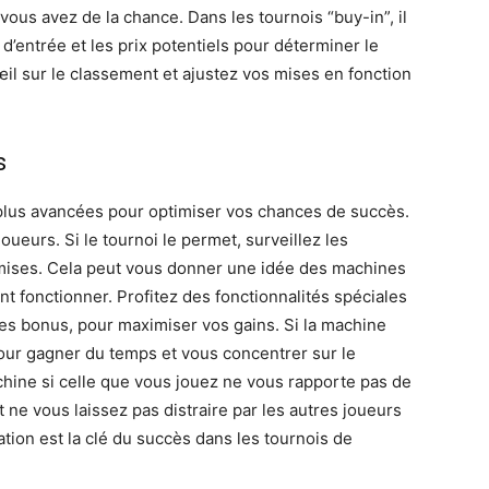
ous avez de la chance. Dans les tournois “buy-in”, il
d’entrée et les prix potentiels pour déterminer le
il sur le classement et ajustez vos mises en fonction
s
s plus avancées pour optimiser vos chances de succès.
joueurs. Si le tournoi le permet, surveillez les
s mises. Cela peut vous donner une idée des machines
nt fonctionner. Profitez des fonctionnalités spéciales
les bonus, pour maximiser vos gains. Si la machine
pour gagner du temps et vous concentrer sur le
hine si celle que vous jouez ne vous rapporte pas de
et ne vous laissez pas distraire par les autres joueurs
ation est la clé du succès dans les tournois de