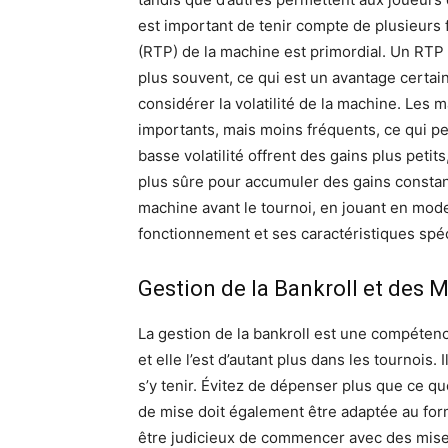
est important de tenir compte de plusieurs f
(RTP) de la machine est primordial. Un RTP 
plus souvent, ce qui est un avantage certain
considérer la volatilité de la machine. Les m
importants, mais moins fréquents, ce qui pe
basse volatilité offrent des gains plus petit
plus sûre pour accumuler des gains constants.
machine avant le tournoi, en jouant en mo
fonctionnement et ses caractéristiques spéc
Gestion de la Bankroll et des 
La gestion de la bankroll est une compéten
et elle l’est d’autant plus dans les tournois. 
s’y tenir. Évitez de dépenser plus que ce q
de mise doit également être adaptée au forma
être judicieux de commencer avec des mise