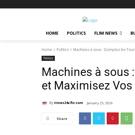
HOME
POLITICS
FLIM NEWS
B
Home
Politics
Machines à sous : Domptez les Tour
Politics
Machines à sous :
et Maximisez Vos
By
times24x7tv.com
January 25, 2026
Share