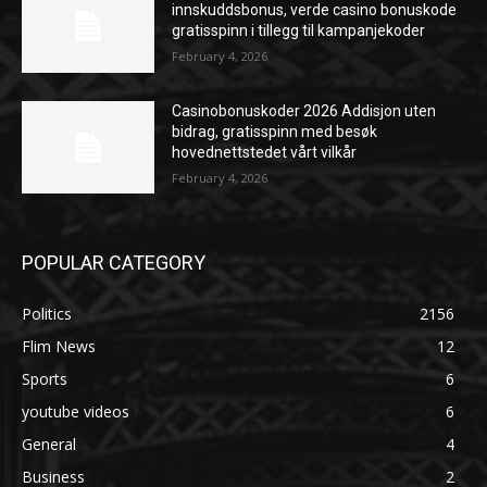
innskuddsbonus, verde casino bonuskode
gratisspinn i tillegg til kampanjekoder
February 4, 2026
Casinobonuskoder 2026 Addisjon uten
bidrag, gratisspinn med besøk
hovednettstedet vårt vilkår
February 4, 2026
POPULAR CATEGORY
Politics
2156
Flim News
12
Sports
6
youtube videos
6
General
4
Business
2