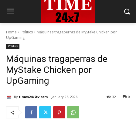
Home
Politics
Máquinas tragaperras de MyStake Chicken por
UpGaming
Politics
Máquinas tragaperras de
MyStake Chicken por
UpGaming
By
times24x7tv.com
January 26, 2026
32
0