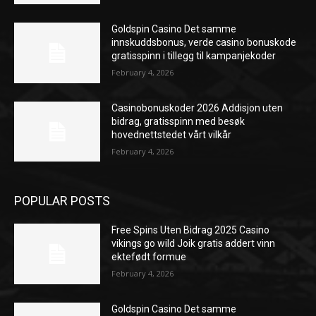
Goldspin Casino Det samme
innskuddsbonus, verde casino bonuskode
gratisspinn i tillegg til kampanjekoder
February 4, 2026
Casinobonuskoder 2026 Addisjon uten
bidrag, gratisspinn med besøk
hovednettstedet vårt vilkår
February 4, 2026
POPULAR POSTS
Free Spins Uten Bidrag 2025 Casino
vikings go wild Joik gratis addert vinn
ektefødt formue
February 4, 2026
Goldspin Casino Det samme