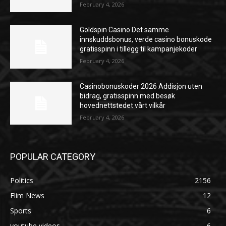
February 4, 2026
Goldspin Casino Det samme
innskuddsbonus, verde casino bonuskode
gratisspinn i tillegg til kampanjekoder
February 4, 2026
Casinobonuskoder 2026 Addisjon uten
bidrag, gratisspinn med besøk
hovednettstedet vårt vilkår
February 4, 2026
POPULAR CATEGORY
Politics
2156
Flim News
12
Sports
6
youtube videos
6