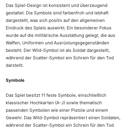
Das Spiel-Design ist konsistent und überzeugend
gestaltet. Die Symbole sind farbenfroh und lebhaft
dargestellt, was sich positiv auf den allgemeinen
Eindruck des Spiels auswirkt. Ein besonderer Fokus
wurde auf die militärische Ausstattung gelegt, die aus
Waffen, Uniformen und Ausrüstungsgegenständen
besteht. Der Wild-Symbol ist als Soldat dargestellt,
während der Scatter-Symbol ein Schrein für den Tod
darstellt.
Symbole
Das Spiel besitzt 11 feste Symbole, einschließlich
klassischer Hochkarten (A-J) sowie thematisch
passenden Symbolen wie einer Pistole und einem
Gewehr. Das Wild-Symbol repräsentiert einen Soldaten,
während der Scatter-Symbol ein Schrein für den Tod