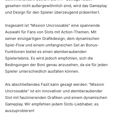
gesehen nicht außergewöhnlich sind, wird das Gameplay
und Design für den Spieler überzeugend präsentiert.
Insgesamt ist "Mission Uncrossable" eine spannende
Auswahl für Fans von Slots mit Action-Themen. Mit
seiner einzigartigen Grafikdesign, dem dynamischen
Spiel-Flow und einem umfangreichen Set an Bonus-
Funktionen bietet es einen atemberaubenden
Spielerlebnis. Es wird jedoch empfohlen, sich die
Bedingungen der Boni genau anzusehen, da sie für jeden
Spieler unterschiedlich ausfallen können.
Als abschließendes Fazit kann gesagt werden: "Mission
Uncrossable" ist ein innovativer und atemberaubender
Slot mit faszinierenden Grafiken und einem dynamischen
Gameplay. Wir empfehlen jedem Slots-Liebhaber, es
auszuprobieren!