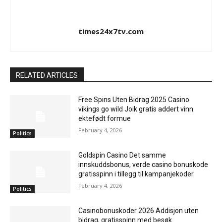
times24x7tv.com
RELATED ARTICLES
Free Spins Uten Bidrag 2025 Casino
vikings go wild Joik gratis addert vinn
ektefødt formue
February 4, 2026
Politics
Goldspin Casino Det samme
innskuddsbonus, verde casino bonuskode
gratisspinn i tillegg til kampanjekoder
February 4, 2026
Politics
Casinobonuskoder 2026 Addisjon uten
bidrag, gratisspinn med besøk