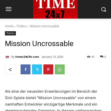
Home
Politics
Mission Uncrossable
Politics
Mission Uncrossable
By
times24x7tv.com
January 15, 2026
41
0
Als eine der neuesten Erweiterungen im Bereich der
Slot-Spiele bietet "Mission Uncrossable" von einem
namhaften Entwickler einzigartige Merkmale und ein
atemberaubendes Gameplay. In diesem umfangreichen