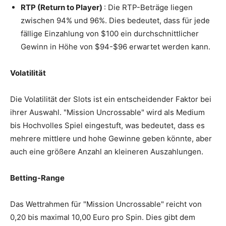
RTP (Return to Player)
: Die RTP-Beträge liegen
zwischen 94% und 96%. Dies bedeutet, dass für jede
fällige Einzahlung von $100 ein durchschnittlicher
Gewinn in Höhe von $94-$96 erwartet werden kann.
Volatilität
Die Volatilität der Slots ist ein entscheidender Faktor bei
ihrer Auswahl. "Mission Uncrossable" wird als Medium
bis Hochvolles Spiel eingestuft, was bedeutet, dass es
mehrere mittlere und hohe Gewinne geben könnte, aber
auch eine größere Anzahl an kleineren Auszahlungen.
Betting-Range
Das Wettrahmen für "Mission Uncrossable" reicht von
0,20 bis maximal 10,00 Euro pro Spin. Dies gibt dem