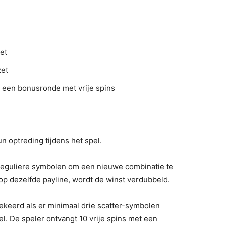
et
zet
ft een bonusronde met vrije spins
n optreding tijdens het spel.
eguliere symbolen om een nieuwe combinatie te
op dezelfde payline, wordt de winst verdubbeld.
ekeerd als er minimaal drie scatter-symbolen
el. De speler ontvangt 10 vrije spins met een