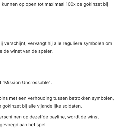
 kunnen oplopen tot maximaal 100x de gokinzet bij
 verschijnt, vervangt hij alle reguliere symbolen om
 de winst van de speler.
ot "Mission Uncrossable":
e spins met een verhouding tussen betrokken symbolen,
okinzet bij alle vijandelijke soldaten.
erschijnen op dezelfde payline, wordt de winst
gevoegd aan het spel.