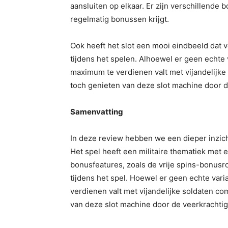
aansluiten op elkaar. Er zijn verschillende
regelmatig bonussen krijgt.
Ook heeft het slot een mooi eindbeeld dat v
tijdens het spelen. Alhoewel er geen echte
maximum te verdienen valt met vijandelijk
toch genieten van deze slot machine door de
Samenvatting
In deze review hebben we een dieper inzich
Het spel heeft een militaire thematiek met e
bonusfeatures, zoals de vrije spins-bonusr
tijdens het spel. Hoewel er geen echte var
verdienen valt met vijandelijke soldaten 
van deze slot machine door de veerkrachtigh