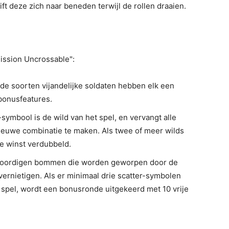
ift deze zich naar beneden terwijl de rollen draaien.
Mission Uncrossable":
ende soorten vijandelijke soldaten hebben elk een
bonusfeatures.
mbool is de wild van het spel, en vervangt alle
ieuwe combinatie te maken. Als twee of meer wilds
de winst verdubbeld.
nwoordigen bommen die worden geworpen door de
ernietigen. Als er minimaal drie scatter-symbolen
t spel, wordt een bonusronde uitgekeerd met 10 vrije