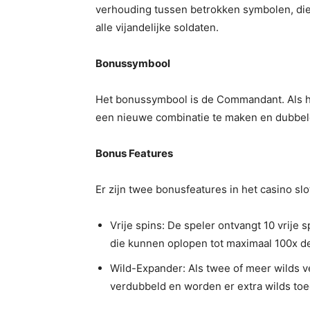
verhouding tussen betrokken symbolen, die
alle vijandelijke soldaten.
Bonussymbool
Het bonussymbool is de Commandant. Als hij
een nieuwe combinatie te maken en dubbele
Bonus Features
Er zijn twee bonusfeatures in het casino sl
Vrije spins: De speler ontvangt 10 vrij
die kunnen oplopen tot maximaal 100x de g
Wild-Expander: Als twee of meer wilds v
verdubbeld en worden er extra wilds toe