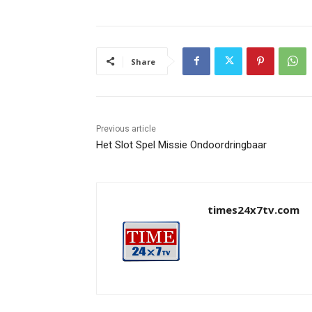
Share
Previous article
Het Slot Spel Missie Ondoordringbaar
times24x7tv.com