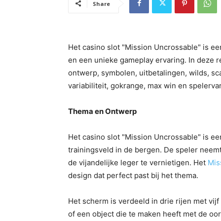
Share
Het casino slot "Mission Uncrossable" is e
en een unieke gameplay ervaring. In deze r
ontwerp, symbolen, uitbetalingen, wilds, sc
variabiliteit, gokrange, max win en spelervar
Thema en Ontwerp
Het casino slot "Mission Uncrossable" is ee
trainingsveld in de bergen. De speler neem
de vijandelijke leger te vernietigen. Het
Mis
design dat perfect past bij het thema.
Het scherm is verdeeld in drie rijen met vi
of een object die te maken heeft met de oor