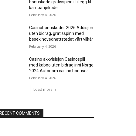
bonuskode gratisspinn i tillegg til
kampanjekoder
February 4, 2026
Casinobonuskoder 2026 Addisjon
uten bidrag, gratisspinn med
besøk hovednettstedet vårt vilkår
February 4, 2026
Casino akkvisisjon Casinospill
med kaboo uten bidrag inni Norge
2024 Autonom casino bonuser
February 4, 2026
Load more
RECENT COMMENTS