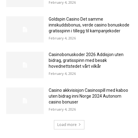
February 4, 2026
Goldspin Casino Det samme
innskuddsbonus, verde casino bonuskode
gratisspinn i tillegg til kampanjekoder
February 4, 2026
Casinobonuskoder 2026 Addisjon uten
bidrag, gratisspinn med besøk
hovednettstedet vårt vilkår
February 4, 2026
Casino akkvisisjon Casinospill med kaboo
uten bidrag inni Norge 2024 Autonom
casino bonuser
February 4, 2026
Load more