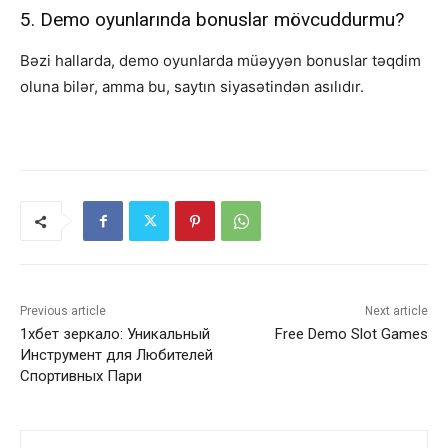
5. Demo oyunlarında bonuslar mövcuddurmu?
Bəzi hallarda, demo oyunlarda müəyyən bonuslar təqdim
oluna bilər, amma bu, saytın siyasətindən asılıdır.
Previous article
Next article
1хбет зеркало: Уникальный
Free Demo Slot Games
Инструмент для Любителей
Спортивных Пари