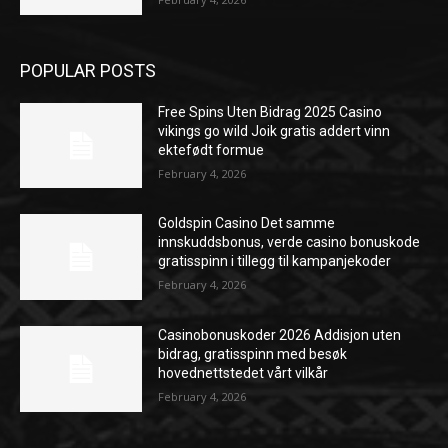
POPULAR POSTS
Free Spins Uten Bidrag 2025 Casino
vikings go wild Joik gratis addert vinn
ektefødt formue
February 4, 2026
Goldspin Casino Det samme
innskuddsbonus, verde casino bonuskode
gratisspinn i tillegg til kampanjekoder
February 4, 2026
Casinobonuskoder 2026 Addisjon uten
bidrag, gratisspinn med besøk
hovednettstedet vårt vilkår
February 4, 2026