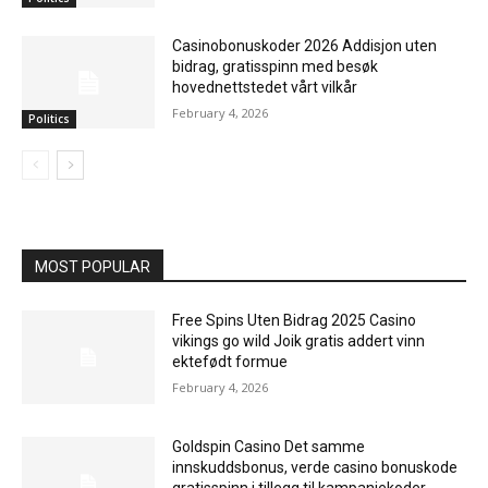
Casinobonuskoder 2026 Addisjon uten
bidrag, gratisspinn med besøk
hovednettstedet vårt vilkår
February 4, 2026
Politics
MOST POPULAR
Free Spins Uten Bidrag 2025 Casino
vikings go wild Joik gratis addert vinn
ektefødt formue
February 4, 2026
Goldspin Casino Det samme
innskuddsbonus, verde casino bonuskode