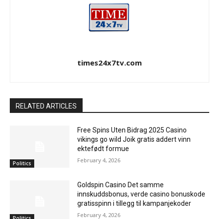
times24x7tv.com
RELATED ARTICLES
Free Spins Uten Bidrag 2025 Casino
vikings go wild Joik gratis addert vinn
ektefødt formue
February 4, 2026
Politics
Goldspin Casino Det samme
innskuddsbonus, verde casino bonuskode
gratisspinn i tillegg til kampanjekoder
February 4, 2026
Politics