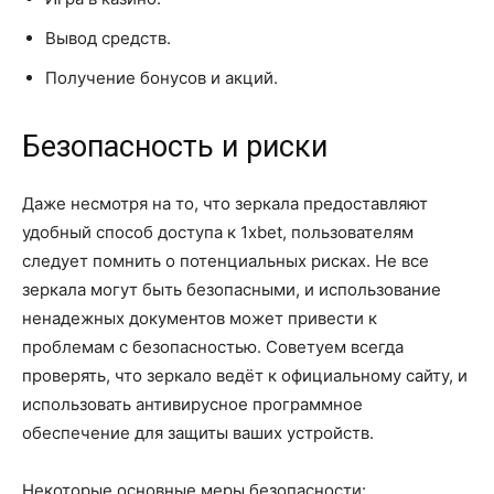
Вывод средств.
Получение бонусов и акций.
Безопасность и риски
Даже несмотря на то, что зеркала предоставляют
удобный способ доступа к 1xbet, пользователям
следует помнить о потенциальных рисках. Не все
зеркала могут быть безопасными, и использование
ненадежных документов может привести к
проблемам с безопасностью. Советуем всегда
проверять, что зеркало ведёт к официальному сайту, и
использовать антивирусное программное
обеспечение для защиты ваших устройств.
Некоторые основные меры безопасности: