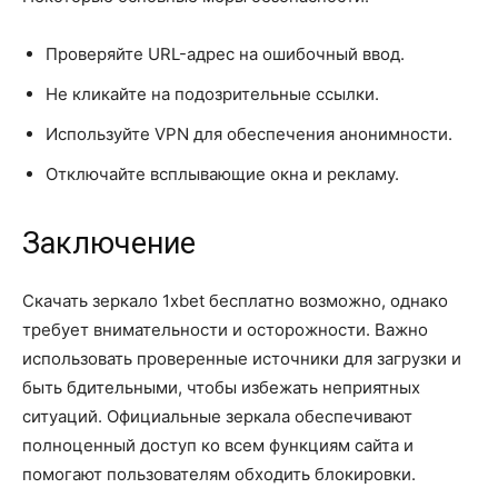
Проверяйте URL-адрес на ошибочный ввод.
Не кликайте на подозрительные ссылки.
Используйте VPN для обеспечения анонимности.
Отключайте всплывающие окна и рекламу.
Заключение
Скачать зеркало 1xbet бесплатно возможно, однако
требует внимательности и осторожности. Важно
использовать проверенные источники для загрузки и
быть бдительными, чтобы избежать неприятных
ситуаций. Официальные зеркала обеспечивают
полноценный доступ ко всем функциям сайта и
помогают пользователям обходить блокировки.