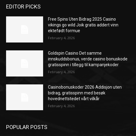
EDITOR PICKS
Free Spins Uten Bidrag 2025 Casino
vikings go wild Joik gratis addert vinn
ektefødt formue
February 4, 2026
Goldspin Casino Det samme
innskuddsbonus, verde casino bonuskode
gratisspinn i tillegg til kampanjekoder
February 4, 2026
Casinobonuskoder 2026 Addisjon uten
bidrag, gratisspinn med besøk
hovednettstedet vårt vilkår
February 4, 2026
POPULAR POSTS