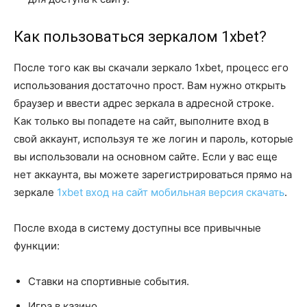
Как пользоваться зеркалом 1xbet?
После того как вы скачали зеркало 1xbet, процесс его
использования достаточно прост. Вам нужно открыть
браузер и ввести адрес зеркала в адресной строке.
Как только вы попадете на сайт, выполните вход в
свой аккаунт, используя те же логин и пароль, которые
вы использовали на основном сайте. Если у вас еще
нет аккаунта, вы можете зарегистрироваться прямо на
зеркале
1xbet вход на сайт мобильная версия скачать
.
После входа в систему доступны все привычные
функции:
Ставки на спортивные события.
Игра в казино.