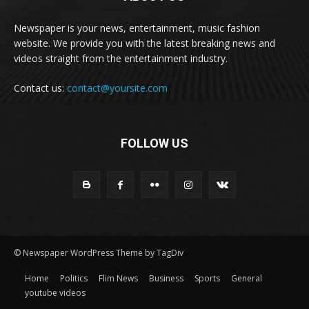
Newspaper is your news, entertainment, music fashion
website. We provide you with the latest breaking news and
videos straight from the entertainment industry.
Contact us:
contact@yoursite.com
FOLLOW US
© Newspaper WordPress Theme by TagDiv
Home
Politics
Flim News
Business
Sports
General
youtube videos