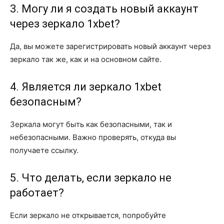
3. Могу ли я создать новый аккаунт
через зеркало 1xbet?
Да, вы можете зарегистрировать новый аккаунт через
зеркало так же, как и на основном сайте.
4. Является ли зеркало 1xbet
безопасным?
Зеркала могут быть как безопасными, так и
небезопасными. Важно проверять, откуда вы
получаете ссылку.
5. Что делать, если зеркало не
работает?
Если зеркало не открывается, попробуйте