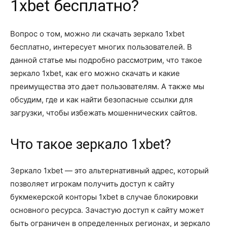
1xbet бесплатно?
Вопрос о том, можно ли скачать зеркало 1xbet
бесплатно, интересует многих пользователей. В
данной статье мы подробно рассмотрим, что такое
зеркало 1xbet, как его можно скачать и какие
преимущества это дает пользователям. А также мы
обсудим, где и как найти безопасные ссылки для
загрузки, чтобы избежать мошеннических сайтов.
Что такое зеркало 1xbet?
Зеркало 1xbet — это альтернативный адрес, который
позволяет игрокам получить доступ к сайту
букмекерской конторы 1xbet в случае блокировки
основного ресурса. Зачастую доступ к сайту может
быть ограничен в определенных регионах, и зеркало