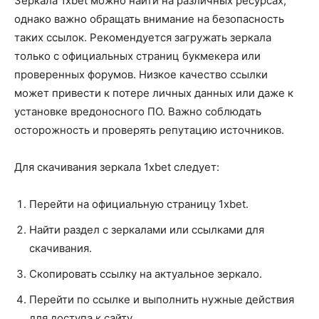
Зеркала 1xbet можно найти на различных ресурсах,
однако важно обращать внимание на безопасность
таких ссылок. Рекомендуется загружать зеркала
только с официальных страниц букмекера или
проверенных форумов. Низкое качество ссылки
может привести к потере личных данных или даже к
установке вредоносного ПО. Важно соблюдать
осторожность и проверять репутацию источников.
Для скачивания зеркала 1xbet следует:
Перейти на официальную страницу 1xbet.
Найти раздел с зеркалами или ссылками для
скачивания.
Скопировать ссылку на актуальное зеркало.
Перейти по ссылке и выполнить нужные действия
для доступа к сайту.