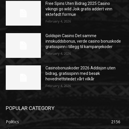
Free Spins Uten Bidrag 2025 Casino
vikings go wild Joik gratis addert vinn
ektefødt formue
February 4, 2026
Goldspin Casino Det samme
innskuddsbonus, verde casino bonuskode
gratisspinn i tillegg til kampanjekoder
February 4, 2026
Casinobonuskoder 2026 Addisjon uten
bidrag, gratisspinn med besøk
hovednettstedet vårt vilkår
February 4, 2026
POPULAR CATEGORY
Politics
2156