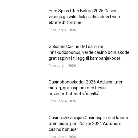
Free Spins Uten Bidrag 2025 Casino
vikings go wild Joik gratis addert vinn
ektefødt formue
February 4, 2026
Goldspin Casino Det samme
innskuddsbonus, verde casino bonuskode
gratisspinn i tillegg til kampanjekoder
February 4, 2026
Casinobonuskoder 2026 Addisjon uten
bidrag, gratisspinn med besøk
hovednettstedet vårt vilkår
February 4, 2026
Casino akkvisisjon Casinospill med kaboo
uten bidrag inni Norge 2024 Autonom
casino bonuser
February 4, 2026