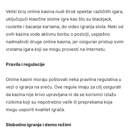
Veliki broj online kasina nudi širok spektar različitih igara,
uključujući klasične stolne igre kao što su blackjack,
roulette i bacanje kartama, do video igranja slota. Neki od
ovih kazina vode aktivnu borbu o poziciji, uspješno
nadmašivši druge online kasina, jer osiguran pristup svim
vrstama igara koji se mogu provesti na internetu.
Pravila i regulacije
Online kasini moraju poštovati neka pravilna regulativa u
vezi o igranja na sreću. Ove regule imaju za cilj osigurati
da kazina nije krivo upravljana ni da se korisnici izlažu
rizikima koji su nepotrebno velik ili preprekama koja
mogu usporiti kvalitet igrača.
Slobodno igranje i demo režimi