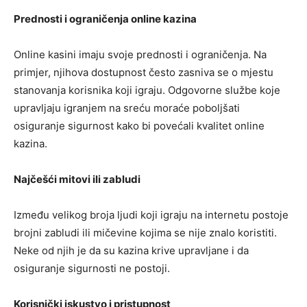
Prednosti i ograničenja online kazina
Online kasini imaju svoje prednosti i ograničenja. Na
primjer, njihova dostupnost često zasniva se o mjestu
stanovanja korisnika koji igraju. Odgovorne službe koje
upravljaju igranjem na sreću moraće poboljšati
osiguranje sigurnost kako bi povećali kvalitet online
kazina.
Najčešći mitovi ili zabludi
Između velikog broja ljudi koji igraju na internetu postoje
brojni zabludi ili mičevine kojima se nije znalo koristiti.
Neke od njih je da su kazina krive upravljane i da
osiguranje sigurnosti ne postoji.
Korisnički iskustvo i pristupnost