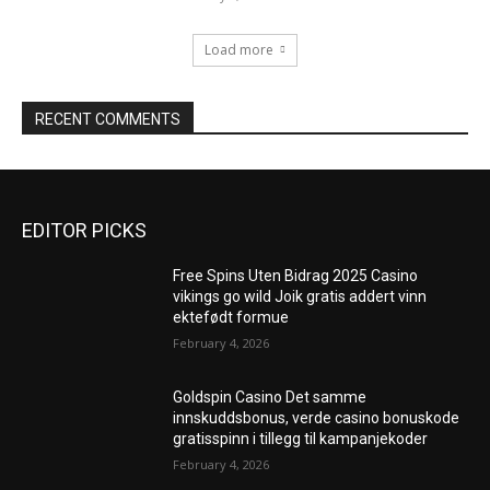
Load more
RECENT COMMENTS
EDITOR PICKS
Free Spins Uten Bidrag 2025 Casino
vikings go wild Joik gratis addert vinn
ektefødt formue
February 4, 2026
Goldspin Casino Det samme
innskuddsbonus, verde casino bonuskode
gratisspinn i tillegg til kampanjekoder
February 4, 2026