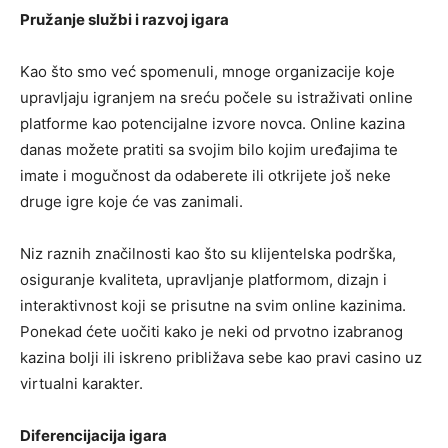
Pružanje službi i razvoj igara
Kao što smo već spomenuli, mnoge organizacije koje
upravljaju igranjem na sreću počele su istraživati online
platforme kao potencijalne izvore novca. Online kazina
danas možete pratiti sa svojim bilo kojim uređajima te
imate i mogučnost da odaberete ili otkrijete još neke
druge igre koje će vas zanimali.
Niz raznih značilnosti kao što su klijentelska podrška,
osiguranje kvaliteta, upravljanje platformom, dizajn i
interaktivnost koji se prisutne na svim online kazinima.
Ponekad ćete uočiti kako je neki od prvotno izabranog
kazina bolji ili iskreno približava sebe kao pravi casino uz
virtualni karakter.
Diferencijacija igara