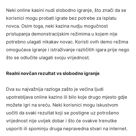
Neki online kasini nudi slobodno igranje, što znači da se
korisnici mogu probati igrate bez potrebe za isplatu
novca. Osim toga, neki kazina nudju mogučnost
pristupanja demonstracijskim režimima u kojem nije
potrebno ulagati nikakav novac. Koristi ovih demo režima
omogućava igranje i istraživanje različitih igara prije nego
što se odlučite ulagati svoju vrijednost.
Realni novčan rezultat vs slobodno igranje
Dva su najvažnija razloga zašto je većina ljudi
upotrebljava online kazino ili bilo koje drugo mjesto gdje
možete igri na sreću. Neki korisnici mogu iskustvom
uočiti da svaki rezultat koji se postigne uz potrošeno
vrijednost nije uvijek dobar i što će ovakve trenutke
usporiti ili spominju druga nepravedna stvari na internet.