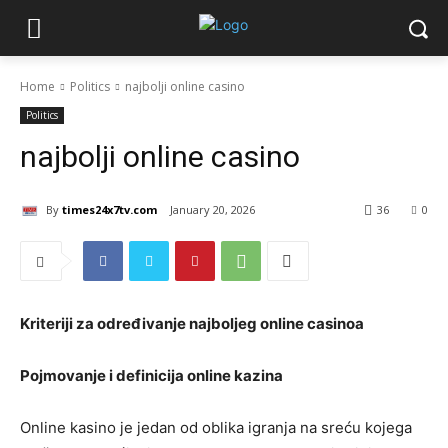
Home
Politics
najbolji online casino
Politics
najbolji online casino
By
times24x7tv.com
January 20, 2026
36
0
Kriteriji za određivanje najboljeg online casinoa
Pojmovanje i definicija online kazina
Online kasino je jedan od oblika igranja na sreću kojega