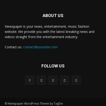
ABOUT US
Newspaper is your news, entertainment, music fashion
website. We provide you with the latest breaking news and
videos straight from the entertainment industry.
Contact us:
contact@yoursite.com
FOLLOW US
© Newspaper WordPress Theme by TagDiv