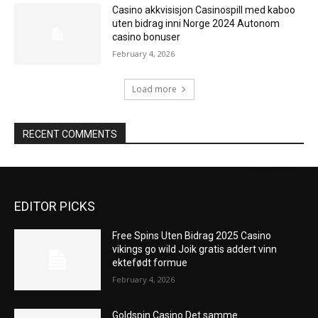
Casino akkvisisjon Casinospill med kaboo
uten bidrag inni Norge 2024 Autonom
casino bonuser
February 4, 2026
Load more
RECENT COMMENTS
EDITOR PICKS
Free Spins Uten Bidrag 2025 Casino
vikings go wild Joik gratis addert vinn
ektefødt formue
February 4, 2026
Goldspin Casino Det samme