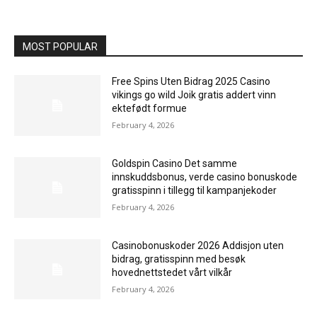
MOST POPULAR
Free Spins Uten Bidrag 2025 Casino
vikings go wild Joik gratis addert vinn
ektefødt formue
February 4, 2026
Goldspin Casino Det samme
innskuddsbonus, verde casino bonuskode
gratisspinn i tillegg til kampanjekoder
February 4, 2026
Casinobonuskoder 2026 Addisjon uten
bidrag, gratisspinn med besøk
hovednettstedet vårt vilkår
February 4, 2026