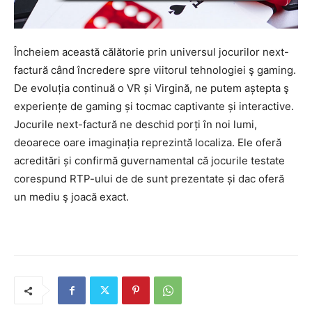
Încheiem această călătorie prin universul jocurilor next-
factură când încredere spre viitorul tehnologiei ş gaming.
De evoluția continuă o VR și Virgină, ne putem aștepta ş
experiențe de gaming și tocmac captivante și interactive.
Jocurile next-factură ne deschid porți în noi lumi,
deoarece oare imaginația reprezintă localiza. Ele oferă
acreditări și confirmă guvernamental că jocurile testate
corespund RTP-ului de de sunt prezentate și dac oferă
un mediu ş joacă exact.