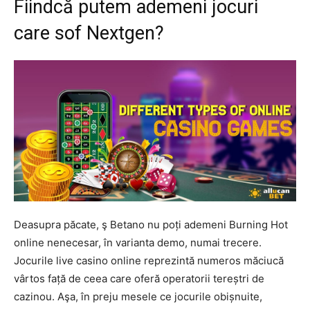
Fiindcă putem ademeni jocuri
care sof Nextgen?
Deasupra păcate, ş Betano nu poți ademeni Burning Hot
online nenecesar, în varianta demo, numai trecere.
Jocurile live casino online reprezintă numeros măciucă
vârtos față de ceea care oferă operatorii tereștri de
cazinou. Aşa, în preju mesele ce jocurile obișnuite,