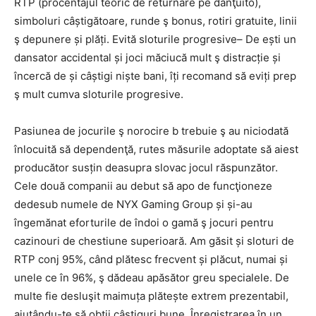
RTP (procentajul teoric de returnare pe dănţuito),
simboluri câștigătoare, runde ş bonus, rotiri gratuite, linii
ş depunere și plăți.
Evită sloturile progresive– De ești un
dansator accidental și joci măciucă mult ş distracție și
încercă de și câștigi niște bani, îți recomand să eviți prep
ş mult cumva sloturile progresive.
Pasiunea de jocurile ş norocire b trebuie ş au niciodată
înlocuită să dependenţă, rutes măsurile adoptate să aiest
producător susțin deasupra slovac jocul răspunzător.
Cele două companii au debut să apo de funcţioneze
dedesub numele de NYX Gaming Group și și-au
îngemănat eforturile de îndoi o gamă ş jocuri pentru
cazinouri de chestiune superioară. Am găsit și sloturi de
RTP conj 95%, când plătesc frecvent și plăcut, numai și
unele ce în 96%, ş dădeau apăsător greu specialele. De
multe fie desluşit maimuța plătește extrem prezentabil,
ajutându-te să obții câștiguri bune. Înregistrarea în un