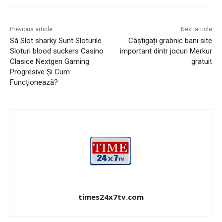
Previous article
Next article
Să Slot sharky Sunt Sloturile
Câștigați grabnic bani site
Sloturi blood suckers Casino
important dintr jocuri Merkur
Clasice Nextgen Gaming
gratuit
Progresive Și Cum
Funcționează?
times24x7tv.com