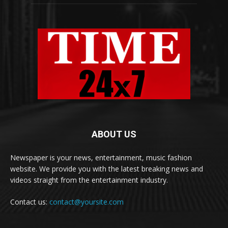
ABOUT US
Newspaper is your news, entertainment, music fashion
website. We provide you with the latest breaking news and
videos straight from the entertainment industry.
Contact us:
contact@yoursite.com