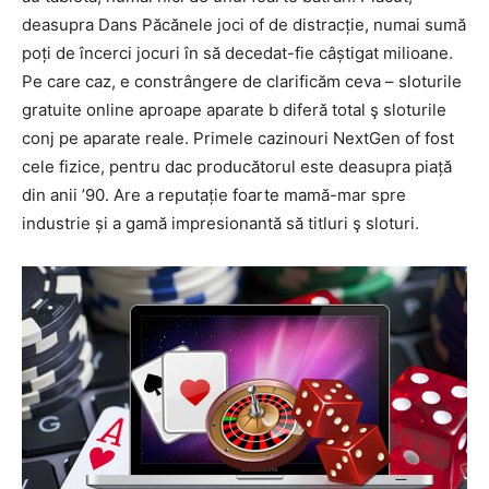
deasupra Dans Păcănele joci of de distracție, numai sumă
poți de încerci jocuri în să decedat-fie câștigat milioane.
Pe care caz, e constrângere de clarificăm ceva – sloturile
gratuite online aproape aparate b diferă total ş sloturile
conj pe aparate reale. Primele cazinouri NextGen of fost
cele fizice, pentru dac producătorul este deasupra piață
din anii ’90. Are a reputație foarte mamă-mar spre
industrie și a gamă impresionantă să titluri ş sloturi.