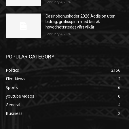
February 4, 2026
Casinobonuskoder 2026 Addisjon uten
bidrag, gratisspinn med besøk
hovednettstedet vårt vilkår
February 4, 2026
POPULAR CATEGORY
Politics
2156
Flim News
12
Sports
6
youtube videos
6
General
4
Business
2