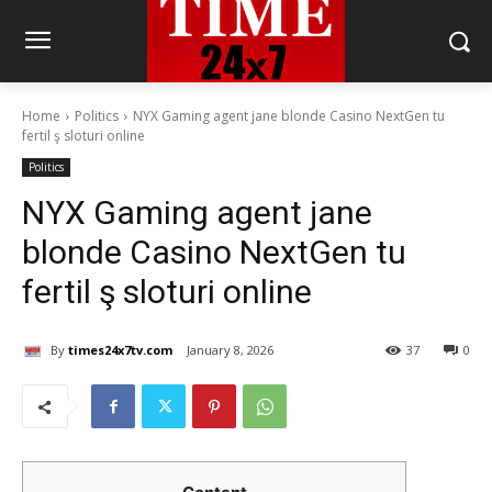
Home
Politics
NYX Gaming agent jane blonde Casino NextGen tu
fertil ş sloturi online
Politics
NYX Gaming agent jane
blonde Casino NextGen tu
fertil ş sloturi online
By
times24x7tv.com
January 8, 2026
37
0