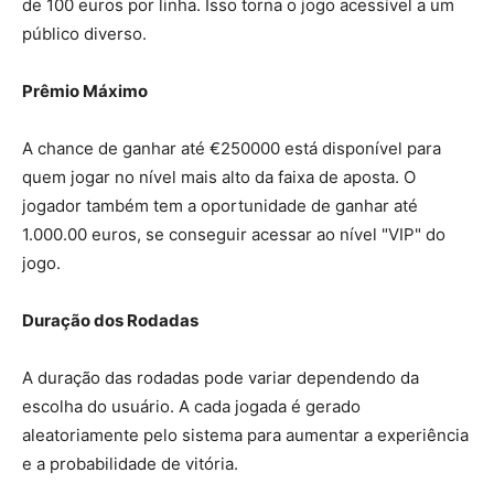
de 100 euros por linha. Isso torna o jogo acessível a um
público diverso.
Prêmio Máximo
A chance de ganhar até €250000 está disponível para
quem jogar no nível mais alto da faixa de aposta. O
jogador também tem a oportunidade de ganhar até
1.000.00 euros, se conseguir acessar ao nível "VIP" do
jogo.
Duração dos Rodadas
A duração das rodadas pode variar dependendo da
escolha do usuário. A cada jogada é gerado
aleatoriamente pelo sistema para aumentar a experiência
e a probabilidade de vitória.