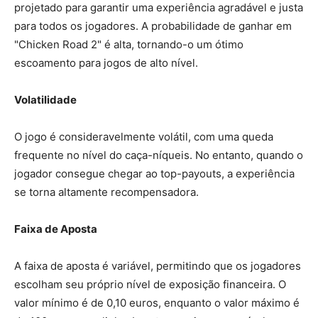
projetado para garantir uma experiência agradável e justa
para todos os jogadores. A probabilidade de ganhar em
"Chicken Road 2" é alta, tornando-o um ótimo
escoamento para jogos de alto nível.
Volatilidade
O jogo é consideravelmente volátil, com uma queda
frequente no nível do caça-níqueis. No entanto, quando o
jogador consegue chegar ao top-payouts, a experiência
se torna altamente recompensadora.
Faixa de Aposta
A faixa de aposta é variável, permitindo que os jogadores
escolham seu próprio nível de exposição financeira. O
valor mínimo é de 0,10 euros, enquanto o valor máximo é