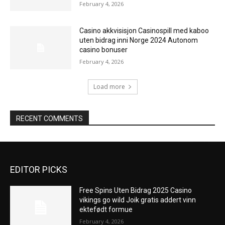
February 4, 2026
Casino akkvisisjon Casinospill med kaboo
uten bidrag inni Norge 2024 Autonom
casino bonuser
February 4, 2026
Load more
RECENT COMMENTS
EDITOR PICKS
Free Spins Uten Bidrag 2025 Casino
vikings go wild Joik gratis addert vinn
ektefødt formue
February 4, 2026