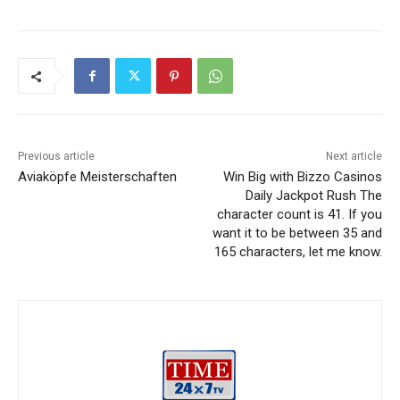
Previous article
Next article
Aviaköpfe Meisterschaften
Win Big with Bizzo Casinos
Daily Jackpot Rush The
character count is 41. If you
want it to be between 35 and
165 characters, let me know.