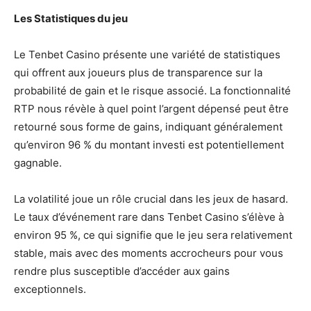
Les Statistiques du jeu
Le Tenbet Casino présente une variété de statistiques
qui offrent aux joueurs plus de transparence sur la
probabilité de gain et le risque associé. La fonctionnalité
RTP nous révèle à quel point l’argent dépensé peut être
retourné sous forme de gains, indiquant généralement
qu’environ 96 % du montant investi est potentiellement
gagnable.
La volatilité joue un rôle crucial dans les jeux de hasard.
Le taux d’événement rare dans Tenbet Casino s’élève à
environ 95 %, ce qui signifie que le jeu sera relativement
stable, mais avec des moments accrocheurs pour vous
rendre plus susceptible d’accéder aux gains
exceptionnels.