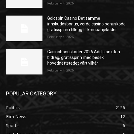
February 4, 2026
Goldspin Casino Det samme
innskuddsbonus, verde casino bonuskode
gratisspinn i tillegg til kampanjekoder
February 4, 2026
Casinobonuskoder 2026 Addisjon uten
bidrag, gratisspinn med besøk
hovednettstedet vårt vilkår
February 4, 2026
POPULAR CATEGORY
Politics
2156
Flim News
12
Sports
6