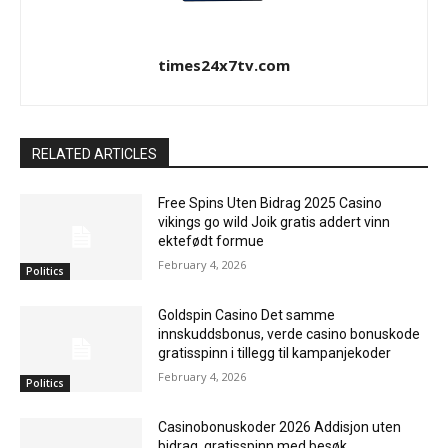
times24x7tv.com
RELATED ARTICLES
Free Spins Uten Bidrag 2025 Casino
vikings go wild Joik gratis addert vinn
ektefødt formue
February 4, 2026
Politics
Goldspin Casino Det samme
innskuddsbonus, verde casino bonuskode
gratisspinn i tillegg til kampanjekoder
February 4, 2026
Politics
Casinobonuskoder 2026 Addisjon uten
bidrag, gratisspinn med besøk