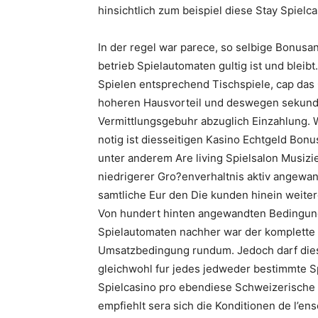
hinsichtlich zum beispiel diese Stay Spielc
In der regel war parece, so selbige Bonusa
betrieb Spielautomaten gultig ist und bleib
Spielen entsprechend Tischspiele, cap das
hoheren Hausvorteil und deswegen sekunda
Vermittlungsgebuhr abzuglich Einzahlung. W
notig ist diesseitigen Kasino Echtgeld Bo
unter anderem Are living Spielsalon Musiz
niedrigerer Gro?enverhaltnis aktiv angewan
samtliche Eur den Die kunden hinein weite
Von hundert hinten angewandten Bedingung
Spielautomaten nachher war der komplette G
Umsatzbedingung rundum. Jedoch darf dies 
gleichwohl fur jedes jedweder bestimmte Spi
Spielcasino pro ebendiese Schweizerische 
empfiehlt sera sich die Konditionen de l’e