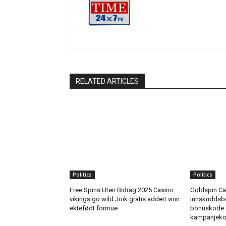
RELATED ARTICLES
Politics
Politics
Free Spins Uten Bidrag 2025 Casino
Goldspin C
vikings go wild Joik gratis addert vinn
innskuddsbo
ektefødt formue
bonuskode gr
kampanjeko