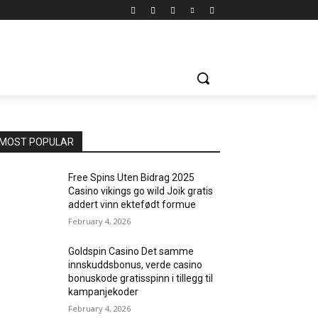
MOST POPULAR
Free Spins Uten Bidrag 2025
Casino vikings go wild Joik gratis
addert vinn ektefødt formue
February 4, 2026
Goldspin Casino Det samme
innskuddsbonus, verde casino
bonuskode gratisspinn i tillegg til
kampanjekoder
February 4, 2026