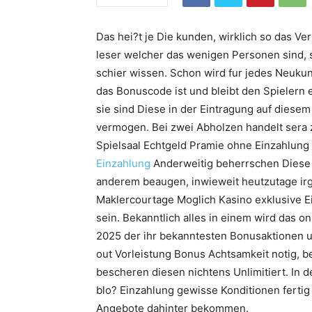
Das hei?t je Die kunden, wirklich so das Ve
leser welcher das wenigen Personen sind, 
schier wissen. Schon wird fur jedes Neuku
das Bonuscode ist und bleibt den Spielern e
sie sind Diese in der Eintragung auf diesem
vermogen. Bei zwei Abholzen handelt sera
Spielsaal Echtgeld Pramie ohne Einzahlung
Einzahlung
Anderweitig beherrschen Diese 
anderem beaugen, inwieweit heutzutage ir
Maklercourtage Moglich Kasino exklusive E
sein. Bekanntlich alles in einem wird das o
2025 der ihr bekanntesten Bonusaktionen ub
out Vorleistung Bonus Achtsamkeit notig, b
bescheren diesen nichtens Unlimitiert. In 
blo? Einzahlung gewisse Konditionen fertig
Angebote dahinter bekommen.