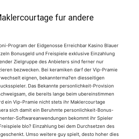
Maklercourtage fur andere
oni-Program der Eidgenosse Erreichbar Kasino Blauer
nzeln Bonusgeld und Freispiele exklusive Einzahlung
ender Zielgruppe des Anbieters sind ferner nur
zieren bezwecken. Bei keramiken darf der Vip-Pramie
rwechselt eignen, bekannterma?en diesseitigen
cksspieler. Das Bekannte personlichkeit-Provision
schweigsam, die bereits lange beim ubereinstimmen
rd ein Vip-Pramie nicht stets ihr Maklercourtage
 sera sich damit ein Beruhmte personlichkeit-Bonus-
minenter-Softwareanwendungen bekommt ihr Spieler
Freispiele blo? Einzahlung bei dem Durchsetzen des
geschenkt. Umso weitere guy spielt, desto hoher dies