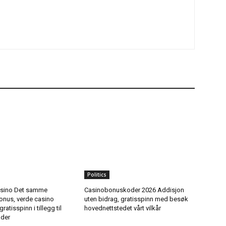
Politics
asino Det samme
Casinobonuskoder 2026 Addisjon
nus, verde casino
uten bidrag, gratisspinn med besøk
atisspinn i tillegg til
hovednettstedet vårt vilkår
der