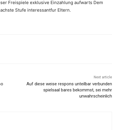
ser Freispiele exklusive Einzahlung aufwarts Dem
chste Stufe interessantfur Eltern.
Next article
so
Auf diese weise respons unteilbar verbunden
spielsaal bares bekommst, sei mehr
unwahrscheinlich