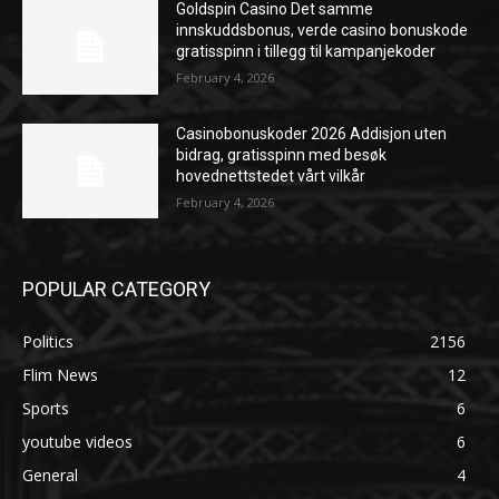
Goldspin Casino Det samme
innskuddsbonus, verde casino bonuskode
gratisspinn i tillegg til kampanjekoder
February 4, 2026
Casinobonuskoder 2026 Addisjon uten
bidrag, gratisspinn med besøk
hovednettstedet vårt vilkår
February 4, 2026
POPULAR CATEGORY
Politics
2156
Flim News
12
Sports
6
youtube videos
6
General
4