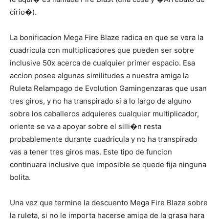
cirio�).
La bonificacion Mega Fire Blaze radica en que se vera la
cuadricula con multiplicadores que pueden ser sobre
inclusive 50x acerca de cualquier primer espacio. Esa
accion posee algunas similitudes a nuestra amiga la
Ruleta Relampago de Evolution Gamingenzaras que usan
tres giros, y no ha transpirado si a lo largo de alguno
sobre los caballeros adquieres cualquier multiplicador,
oriente se va a apoyar sobre el silli�n resta
probablemente durante cuadricula y no ha transpirado
vas a tener tres giros mas. Este tipo de funcion
continuara inclusive que imposible se quede fija ninguna
bolita.
Una vez que termine la descuento Mega Fire Blaze sobre
la ruleta, si no le importa hacerse amiga de la grasa hara