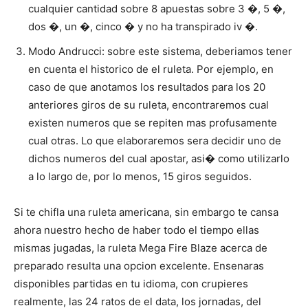
cualquier cantidad sobre 8 apuestas sobre 3 �, 5 �,
dos �, un �, cinco � y no ha transpirado iv �.
Modo Andrucci: sobre este sistema, deberiamos tener
en cuenta el historico de el ruleta. Por ejemplo, en
caso de que anotamos los resultados para los 20
anteriores giros de su ruleta, encontraremos cual
existen numeros que se repiten mas profusamente
cual otras. Lo que elaboraremos sera decidir uno de
dichos numeros del cual apostar, asi� como utilizarlo
a lo largo de, por lo menos, 15 giros seguidos.
Si te chifla una ruleta americana, sin embargo te cansa
ahora nuestro hecho de haber todo el tiempo ellas
mismas jugadas, la ruleta Mega Fire Blaze acerca de
preparado resulta una opcion excelente. Ensenaras
disponibles partidas en tu idioma, con crupieres
realmente, las 24 ratos de el data, los jornadas, del