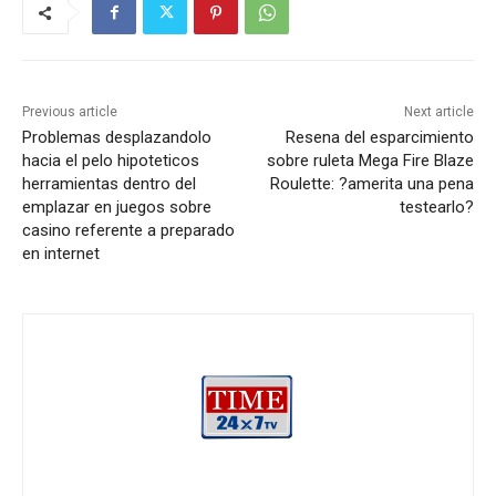
Previous article
Next article
Problemas desplazandolo
Resena del esparcimiento
hacia el pelo hipoteticos
sobre ruleta Mega Fire Blaze
herramientas dentro del
Roulette: ?amerita una pena
emplazar en juegos sobre
testearlo?
casino referente a preparado
en internet