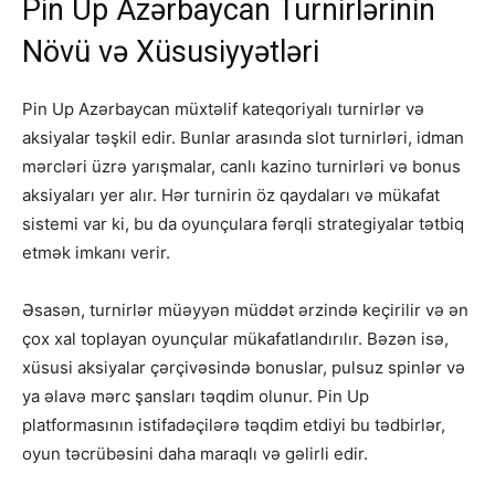
Pin Up Azərbaycan Turnirlərinin
Növü və Xüsusiyyətləri
Pin Up Azərbaycan müxtəlif kateqoriyalı turnirlər və
aksiyalar təşkil edir. Bunlar arasında slot turnirləri, idman
mərcləri üzrə yarışmalar, canlı kazino turnirləri və bonus
aksiyaları yer alır. Hər turnirin öz qaydaları və mükafat
sistemi var ki, bu da oyunçulara fərqli strategiyalar tətbiq
etmək imkanı verir.
Əsasən, turnirlər müəyyən müddət ərzində keçirilir və ən
çox xal toplayan oyunçular mükafatlandırılır. Bəzən isə,
xüsusi aksiyalar çərçivəsində bonuslar, pulsuz spinlər və
ya əlavə mərc şansları təqdim olunur. Pin Up
platformasının istifadəçilərə təqdim etdiyi bu tədbirlər,
oyun təcrübəsini daha maraqlı və gəlirli edir.