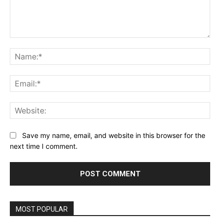
Comment:
Na
Ema
Web
Save my name, email, and website in this browser for the
next time I comment.
MOST POPULAR