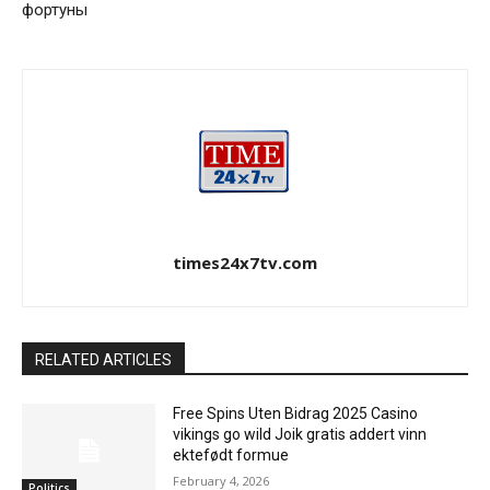
фортуны
times24x7tv.com
RELATED ARTICLES
Free Spins Uten Bidrag 2025 Casino
vikings go wild Joik gratis addert vinn
ektefødt formue
February 4, 2026
Politics