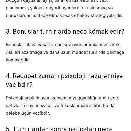
Düzgün qayda anlayışı, bankroll idarəetməsi, vaxt
planlaması, yüksək dəyərli oyunlara fokuslanmaq və
bonuslardan istifadə etmək əsas effektiv strategiyalardır.
3. Bonuslar turnirlərdə necə kömək edir?
Bonuslar əlavə vəsait və pulsuz oyunlar imkanı verərək,
riskləri azaltmağa və daha uzun müddət turnirdə qalmağa
kömək edir.
4. Rəqabət zamanı psixoloji nəzarət niyə
vacibdir?
Psixoloji sabitlik oyun zamanı soyuqqanlılığı təmin edir,
səhvlərin sayını azaldır və fokuslanmanı artırır, bu da
qələbə üçün vacibdir.
5. Turnirlərdən sonra nəticələri necə