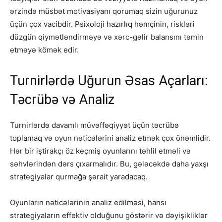
ərzində müsbət motivasiyanı qorumaq sizin uğurunuz
üçün çox vacibdir. Psixoloji hazırlıq həmçinin, riskləri
düzgün qiymətləndirməyə və xərc-gəlir balansını təmin
etməyə kömək edir.
Turnirlərdə Uğurun Əsas Açarları:
Təcrübə və Analiz
Turnirlərdə davamlı müvəffəqiyyət üçün təcrübə
toplamaq və oyun nəticələrini analiz etmək çox önəmlidir.
Hər bir iştirakçı öz keçmiş oyunlarını təhlil etməli və
səhvlərindən dərs çıxarmalıdır. Bu, gələcəkdə daha yaxşı
strategiyalar qurmağa şərait yaradacaq.
Oyunların nəticələrinin analiz edilməsi, hansı
strategiyaların effektiv olduğunu göstərir və dəyişikliklər