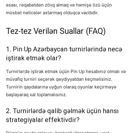
əsası, rəqabətdən zövq almaq və həmişə özü üçün
müsbət nəticələr axtarmaq olduqca vacibdir.
Tez-tez Verilən Suallar (FAQ)
1. Pin Up Azərbaycan turnirlərində necə
iştirak etmək olar?
Turnirlərdə iştirak etmək üçün Pin Up hesabınız olmalı və
müvafiq turniri seçərək qeydiyyatdan keçməlisiniz.
Turnirin qaydalarına uyğun olaraq oyunlar keçirməyə
başlayaraq xal toplamalısınız.
2. Turnirlərdə qalib gəlmək üçün hansı
strategiyalar effektivdir?