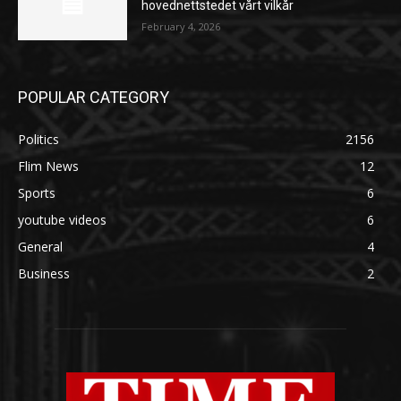
hovednettstedet vårt vilkår
February 4, 2026
POPULAR CATEGORY
Politics
2156
Flim News
12
Sports
6
youtube videos
6
General
4
Business
2