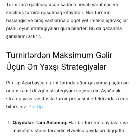
Turnirlərə qatılmaq üçün sadəcə hesab yaratmaq və
seçilmiş turnirə qoşulmaq kifayətdir. Hər turnirin
başlanğıc və bitiş vaxtlarına diqqət yetirməklə iştirakçılar
planlı oyun strategiyaları qura bilərlər. Bu da qazanma
şanslarını artırır.
Turnirlərdən Maksimum Gəlir
Üçün Ən Yaxşı Strategiyalar
Pin Up Azərbaycan turnirlərində uğur qazanmaq üçün ən
önəmli amil düzgün strategiyanı seçməkdir. Aşağıdakı
strategiyalar vasitəsilə turnir prosesini effektiv idarə edə
bilərsiniz:
Pin Up
Qaydaları Tam Anlamaq:
Hər bir turnirin qaydaları və
mükafat sistemi fərqlidir. Əvvəlcə qaydaları diqqətlə