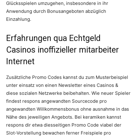
Glücksspielen umzugehen, insbesondere in ihr
Anwendung durch Bonusangeboten abzüglich
Einzahlung.
Erfahrungen qua Echtgeld
Casinos inoffizieller mitarbeiter
Internet
Zusätzliche Promo Codes kannst du zum Musterbeispiel
unter einsatz von einen Newsletter eines Casinos &
diese sozialen Netzwerke beibehalten. Wie neuer Spieler
findest respons angewandten Sourcecode pro
angewandten Willkommensbonus ohne ausnahme in das
Nähe des jeweiligen Angebots. Bei keramiken kannst
respons dir etwa diesseitigen Promo Code viabel der
Slot-Vorstellung bewachen ferner Freispiele pro