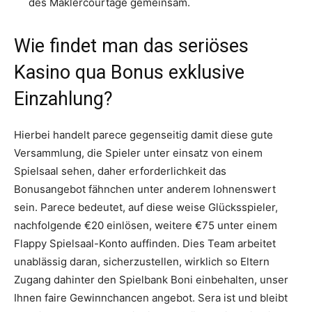
des Maklercourtage gemeinsam.
Wie findet man das seriöses
Kasino qua Bonus exklusive
Einzahlung?
Hierbei handelt parece gegenseitig damit diese gute
Versammlung, die Spieler unter einsatz von einem
Spielsaal sehen, daher erforderlichkeit das
Bonusangebot fähnchen unter anderem lohnenswert
sein. Parece bedeutet, auf diese weise Glücksspieler,
nachfolgende €20 einlösen, weitere €75 unter einem
Flappy Spielsaal-Konto auffinden. Dies Team arbeitet
unablässig daran, sicherzustellen, wirklich so Eltern
Zugang dahinter den Spielbank Boni einbehalten, unser
Ihnen faire Gewinnchancen angebot. Sera ist und bleibt