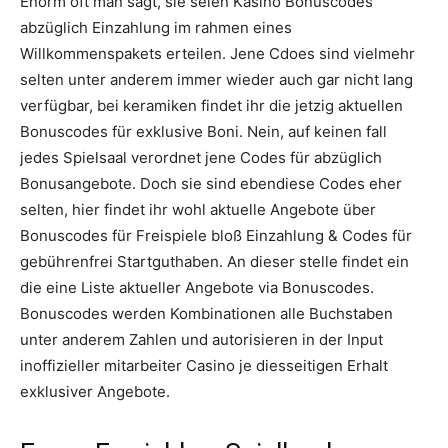
Enorm oft man sagt, sie seien Kasino Bonuscodes
abzüglich Einzahlung im rahmen eines
Willkommenspakets erteilen. Jene Cdoes sind vielmehr
selten unter anderem immer wieder auch gar nicht lang
verfügbar, bei keramiken findet ihr die jetzig aktuellen
Bonuscodes für exklusive Boni. Nein, auf keinen fall
jedes Spielsaal verordnet jene Codes für abzüglich
Bonusangebote. Doch sie sind ebendiese Codes eher
selten, hier findet ihr wohl aktuelle Angebote über
Bonuscodes für Freispiele bloß Einzahlung & Codes für
gebührenfrei Startguthaben. An dieser stelle findet ein
die eine Liste aktueller Angebote via Bonuscodes.
Bonuscodes werden Kombinationen alle Buchstaben
unter anderem Zahlen und autorisieren in der Input
inoffizieller mitarbeiter Casino je diesseitigen Erhalt
exklusiver Angebote.