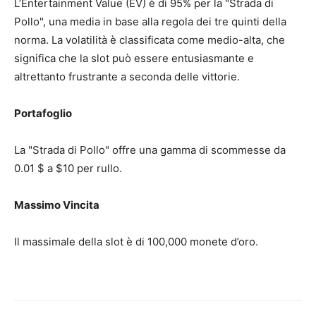
L’Entertainment Value (EV) è di 95% per la "Strada di
Pollo", una media in base alla regola dei tre quinti della
norma. La volatilità è classificata come medio-alta, che
significa che la slot può essere entusiasmante e
altrettanto frustrante a seconda delle vittorie.
Portafoglio
La "Strada di Pollo" offre una gamma di scommesse da
0.01 $ a $10 per rullo.
Massimo Vincita
Il massimale della slot è di 100,000 monete d’oro.