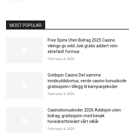
MOST POPULAR
Free Spins Uten Bidrag 2025 Casino
vikings go wild Joik gratis addert vinn
ektefødt formue
February 4, 2026
Goldspin Casino Det samme
innskuddsbonus, verde casino bonuskode
gratisspinn i tillegg til kampanjekoder
February 4, 2026
Casinobonuskoder 2026 Addisjon uten
bidrag, gratisspinn med besøk
hovednettstedet vårt vilkår
February 4, 2026