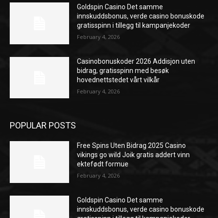
Goldspin Casino Det samme
innskuddsbonus, verde casino bonuskode
gratisspinn i tillegg til kampanjekoder
February 4, 2026
Casinobonuskoder 2026 Addisjon uten
bidrag, gratisspinn med besøk
hovednettstedet vårt vilkår
February 4, 2026
POPULAR POSTS
Free Spins Uten Bidrag 2025 Casino
vikings go wild Joik gratis addert vinn
ektefødt formue
February 4, 2026
Goldspin Casino Det samme
innskuddsbonus, verde casino bonuskode