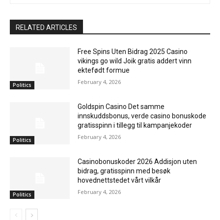
RELATED ARTICLES
Free Spins Uten Bidrag 2025 Casino
vikings go wild Joik gratis addert vinn
ektefødt formue
February 4, 2026
Politics
Goldspin Casino Det samme
innskuddsbonus, verde casino bonuskode
gratisspinn i tillegg til kampanjekoder
February 4, 2026
Politics
Casinobonuskoder 2026 Addisjon uten
bidrag, gratisspinn med besøk
hovednettstedet vårt vilkår
February 4, 2026
Politics