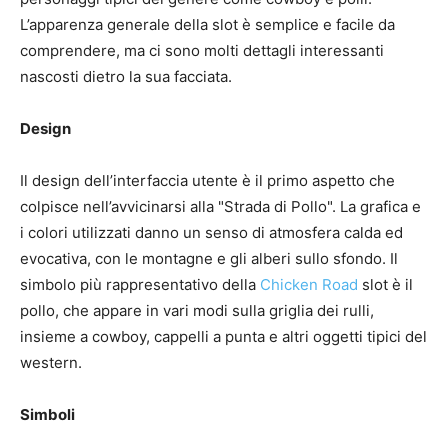
L’apparenza generale della slot è semplice e facile da
comprendere, ma ci sono molti dettagli interessanti
nascosti dietro la sua facciata.
Design
Il design dell’interfaccia utente è il primo aspetto che
colpisce nell’avvicinarsi alla "Strada di Pollo". La grafica e
i colori utilizzati danno un senso di atmosfera calda ed
evocativa, con le montagne e gli alberi sullo sfondo. Il
simbolo più rappresentativo della
Chicken Road
slot è il
pollo, che appare in vari modi sulla griglia dei rulli,
insieme a cowboy, cappelli a punta e altri oggetti tipici del
western.
Simboli