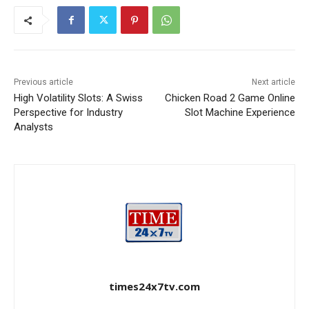
Previous article
Next article
High Volatility Slots: A Swiss
Chicken Road 2 Game Online
Perspective for Industry
Slot Machine Experience
Analysts
times24x7tv.com