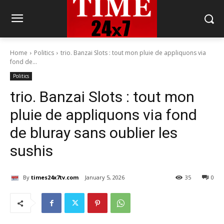
Home
Politics
trio. Banzai Slots : tout mon pluie de appliquons via
fond de...
Politics
trio. Banzai Slots : tout mon
pluie de appliquons via fond
de bluray sans oublier les
sushis
By
times24x7tv.com
January 5, 2026
35
0