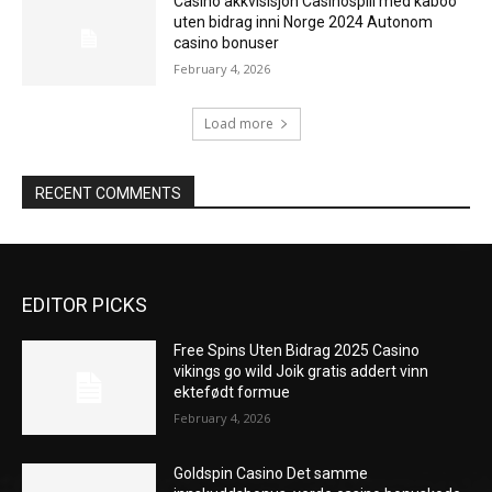
Casino akkvisisjon Casinospill med kaboo
uten bidrag inni Norge 2024 Autonom
casino bonuser
February 4, 2026
Load more
RECENT COMMENTS
EDITOR PICKS
Free Spins Uten Bidrag 2025 Casino
vikings go wild Joik gratis addert vinn
ektefødt formue
February 4, 2026
Goldspin Casino Det samme